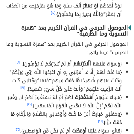
يَوَدُّ أَحَدُهُمْ
لَوْ يُعَمَّرُ
أَلْفَ سَنَةٍ وَمَا هُوَ بِمُزَحْزِحِهِ مِنَ الْعَذَابِ
أَن يُعَمَّرَ ۗ وَاللَّهُ بَصِيرٌ بِمَا يَعْمَلُونَ}.
[١٧]
الموصول الحرفي في القرآن الكريم بعد "همزة
التسوية وما الظرفية"
الموصول الحرفي في القرآن الكريم بعد "همزة التسوية وما
الظرفية" فيما يأتي:
{وَسَوَاءٌ عَلَيْهِمْ
أَأَنذَرْتَهُمْ
أَمْ لَمْ تُنذِرْهُمْ لَا يُؤْمِنُونَ}.
[١٨]
{مَا قُلْتُ لَهُمْ إِلَّا مَا أَمَرْتَنِي بِهِ أَنِ اعْبُدُوا اللَّهَ رَبِّي وَرَبَّكُمْ ۚ
وَكُنتُ عَلَيْهِمْ شَهِيدًا
مَّا دُمْتُ
فِيهِمْ ۖ فَلَمَّا تَوَفَّيْتَنِي كُنتَ
أَنتَ الرَّقِيبَ عَلَيْهِمْ ۚ وَأَنتَ عَلَىٰ كُلِّ شَيْءٍ شَهِيدٌ}.
[١٩]
{سَوَاءٌ عَلَيْهِمْ
أَسْتَغْفَرْتَ
لَهُمْ أَمْ لَمْ تَسْتَغْفِرْ لَهُمْ لَن يَغْفِرَ
اللَّهُ لَهُمْ ۚ إِنَّ اللَّهَ لَا يَهْدِي الْقَوْمَ الْفَاسِقِينَ}.
[٢٠]
{وَجَعَلَنِي مُبَارَكًا أَيْنَ مَا كُنتُ وَأَوْصَانِي بِالصَّلَاةِ وَالزَّكَاةِ
مَا
دُمْتُ
حَيًّا}.
[٢١]
{قَالُوا سَوَاءٌ عَلَيْنَا
أَوَعَظْتَ
أَمْ لَمْ تَكُن مِّنَ الْوَاعِظِينَ}.
[٢٢]