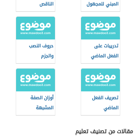
المبني للمجهول
الناقص
تدريبات على
حروف النصب
الفعل الماضي
والجزم
تصريف الفعل
أوزان الصفة
الماضي
المشبهة
مقالات من تصنيف تعليم