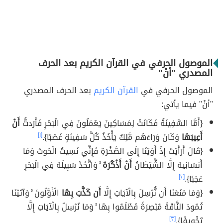
الموصول الحرفي في القرآن الكريم بعد الحرف
المصدري "أنْ"
الموصول الحرفي في
القرآن الكريم
بعد الحرف المصدري
"أنْ" فيما يأتي:
{أَمَّا السَّفِينَةُ فَكَانَتْ لِمَسَاكِينَ يَعْمَلُونَ فِي الْبَحْرِ فَأَرَدتُّ
أَنْ
أَعِيبَهَا
وَكَانَ وَرَاءَهُم مَّلِكٌ يَأْخُذُ كُلَّ سَفِينَةٍ غَصْبًا}.
[١]
{قَالَ أَرَأَيْتَ إِذْ أَوَيْنَا إِلَى الصَّخْرَةِ فَإِنِّي نَسِيتُ الْحُوتَ وَمَا
أَنسَانِيهُ إِلَّا الشَّيْطَانُ
أَنْ أَذْكُرَهُ
ۚ وَاتَّخَذَ سَبِيلَهُ فِي الْبَحْرِ
عَجَبًا}.
[٢]
{وَمَا مَنَعَنَا أَن نُّرْسِلَ بِالْآيَاتِ إِلَّا
أَن كَذَّبَ بِهَا
الْأَوَّلُونَ ۚ وَآتَيْنَا
ثَمُودَ النَّاقَةَ مُبْصِرَةً فَظَلَمُوا بِهَا ۚ وَمَا نُرْسِلُ بِالْآيَاتِ إِلَّا
تَخْوِيفًا}.
[٣]