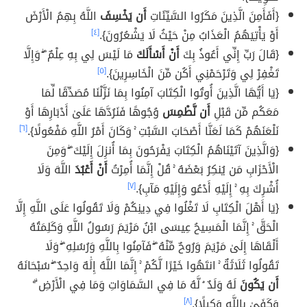
{أَفَأَمِنَ الَّذِينَ مَكَرُوا السَّيِّئَاتِ
أَن يَخْسِفَ
اللَّهُ بِهِمُ الْأَرْضَ
أَوْ يَأْتِيَهُمُ الْعَذَابُ مِنْ حَيْثُ لَا يَشْعُرُونَ}.
[٤]
{قَالَ رَبِّ إِنِّي أَعُوذُ بِكَ
أَنْ أَسْأَلَكَ
مَا لَيْسَ لِي بِهِ عِلْمٌ ۖ وَإِلَّا
تَغْفِرْ لِي وَتَرْحَمْنِي أَكُن مِّنَ الْخَاسِرِينَ}.
[٥]
{يَا أَيُّهَا الَّذِينَ أُوتُوا الْكِتَابَ آمِنُوا بِمَا نَزَّلْنَا مُصَدِّقًا لِّمَا
مَعَكُم مِّن قَبْلِ
أَن نَّطْمِسَ
وُجُوهًا فَنَرُدَّهَا عَلَىٰ أَدْبَارِهَا أَوْ
نَلْعَنَهُمْ كَمَا لَعَنَّا أَصْحَابَ السَّبْتِ ۚ وَكَانَ أَمْرُ اللَّهِ مَفْعُولًا}.
[٦]
{وَالَّذِينَ آتَيْنَاهُمُ الْكِتَابَ يَفْرَحُونَ بِمَا أُنزِلَ إِلَيْكَ ۖ وَمِنَ
الْأَحْزَابِ مَن يُنكِرُ بَعْضَهُ ۚ قُلْ إِنَّمَا أُمِرْتُ
أَنْ أَعْبُدَ
اللَّهَ وَلَا
أُشْرِكَ بِهِ ۚ إِلَيْهِ أَدْعُو وَإِلَيْهِ مَآبِ}.
[٧]
{يَا أَهْلَ الْكِتَابِ لَا تَغْلُوا فِي دِينِكُمْ وَلَا تَقُولُوا عَلَى اللَّهِ إِلَّا
الْحَقَّ ۚ إِنَّمَا الْمَسِيحُ عِيسَى ابْنُ مَرْيَمَ رَسُولُ اللَّهِ وَكَلِمَتُهُ
أَلْقَاهَا إِلَىٰ مَرْيَمَ وَرُوحٌ مِّنْهُ ۖ فَآمِنُوا بِاللَّهِ وَرُسُلِهِ ۖ وَلَا
تَقُولُوا ثَلَاثَةٌ ۚ انتَهُوا خَيْرًا لَّكُمْ ۚ إِنَّمَا اللَّهُ إِلَٰهٌ وَاحِدٌ ۖ سُبْحَانَهُ
أَن يَكُونَ
لَهُ وَلَدٌ ۘ لَّهُ مَا فِي السَّمَاوَاتِ وَمَا فِي الْأَرْضِ ۗ
وَكَفَىٰ بِاللَّهِ وَكِيلًا}.
[٨]