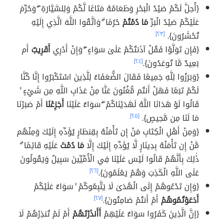
{أُحِلَّ لَكُمْ صَيْدُ الْبَحْرِ وَطَعَامُهُ مَتَاعًا لَّكُمْ وَلِلسَّيَّارَةِ ۖ وَحُرِّمَ
عَلَيْكُمْ صَيْدُ الْبَرِّ
مَا دُمْتُمْ
حُرُمًا ۗ وَاتَّقُوا اللَّهَ الَّذِي إِلَيْهِ
تُحْشَرُونَ}.
[٢٣]
{فَإِن تَوَلَّوْا فَقُلْ آذَنتُكُمْ عَلَىٰ سَوَاءٍ ۖ وَإِنْ أَدْرِي
أَقَرِيبٌ
أَم
بَعِيدٌ مَّا تُوعَدُونَ}.
[٢٤]
{وَبَرَزُوا لِلَّهِ جَمِيعًا فَقَالَ الضُّعَفَاءُ لِلَّذِينَ اسْتَكْبَرُوا إِنَّا كُنَّا
لَكُمْ تَبَعًا فَهَلْ أَنتُم مُّغْنُونَ عَنَّا مِنْ عَذَابِ اللَّهِ مِن شَيْءٍ ۚ
قَالُوا لَوْ هَدَانَا اللَّهُ لَهَدَيْنَاكُمْ ۖ سَوَاءٌ عَلَيْنَا
أَجَزِعْنَا
أَمْ صَبَرْنَا
مَا لَنَا مِن مَّحِيصٍ}.
[٢٥]
{وَمِنْ أَهْلِ الْكِتَابِ مَنْ إِن تَأْمَنْهُ بِقِنطَارٍ يُؤَدِّهِ إِلَيْكَ وَمِنْهُم
مَّنْ إِن تَأْمَنْهُ بِدِينَارٍ لَّا يُؤَدِّهِ إِلَيْكَ إِلَّا
مَا
دُمْتَ
عَلَيْهِ قَائِمًا ۗ
ذَٰلِكَ بِأَنَّهُمْ قَالُوا لَيْسَ عَلَيْنَا فِي الْأُمِّيِّينَ سَبِيلٌ وَيَقُولُونَ
عَلَى اللَّهِ الْكَذِبَ وَهُمْ يَعْلَمُونَ}.
[٢٦]
{وَإِن تَدْعُوهُمْ إِلَى الْهُدَىٰ لَا يَتَّبِعُوكُمْ ۚ سَوَاءٌ عَلَيْكُمْ
أَدَعَوْتُمُوهُمْ
أَمْ أَنتُمْ صَامِتُونَ}.
[٢٧]
{إِنَّ الَّذِينَ كَفَرُوا سَوَاءٌ عَلَيْهِمْ
أَأَنذَرْتَهُمْ
أَمْ لَمْ تُنذِرْهُمْ لَا