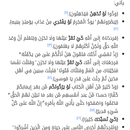
يأتي:
{وَدُّوا
لَوْ تُدْهِنُ
فَيُدْهِنُونَ}.
[١١]
{يُبَصَّرُونَهُمْ ۚ يَوَدُّ الْمُجْرِمُ
لَوْ
يَفْتَدِي
مِنْ عَذَابِ يَوْمِئِذٍ بِبَنِيهِ}.
[١٢]
{فَرَدَدْنَاهُ إِلَىٰ أُمِّهِ
كَيْ تَقَرَّ
عَيْنُهَا وَلَا تَحْزَنَ وَلِتَعْلَمَ أَنَّ وَعْدَ
اللَّهِ حَقٌّ وَلَٰكِنَّ أَكْثَرَهُمْ لَا يَعْلَمُونَ}.
[١٣]
{إِذْ تَمْشِي أُخْتُكَ فَتَقُولُ هَلْ أَدُلُّكُمْ عَلَىٰ مَن يَكْفُلُهُ ۖ
فَرَجَعْنَاكَ إِلَىٰ أُمِّكَ
كَيْ تَقَرَّ
عَيْنُهَا وَلَا تَحْزَنَ ۚ وَقَتَلْتَ نَفْسًا
فَنَجَّيْنَاكَ مِنَ الْغَمِّ وَفَتَنَّاكَ فُتُونًا ۚ فَلَبِثْتَ سِنِينَ فِي أَهْلِ
مَدْيَنَ ثُمَّ جِئْتَ عَلَىٰ قَدَرٍ يَا مُوسَىٰ}.
[١٤]
{وَدَّ كَثِيرٌ مِّنْ أَهْلِ الْكِتَابِ
لَوْ
يَرُدُّونَكُم
مِّن بَعْدِ إِيمَانِكُمْ
كُفَّارًا حَسَدًا مِّنْ عِندِ أَنفُسِهِم مِّن بَعْدِ مَا تَبَيَّنَ لَهُمُ الْحَقُّ ۖ
فَاعْفُوا وَاصْفَحُوا حَتَّىٰ يَأْتِيَ اللَّهُ بِأَمْرِهِ ۗ إِنَّ اللَّهَ عَلَىٰ كُلِّ
شَيْءٍ قَدِيرٌ}.
[١٥]
{كَيْ نُسَبِّحَكَ
كَثِيرًا}.
[١٦]
{وَلَتَجِدَنَّهُمْ أَحْرَصَ النَّاسِ عَلَىٰ حَيَاةٍ وَمِنَ الَّذِينَ أَشْرَكُوا ۚ