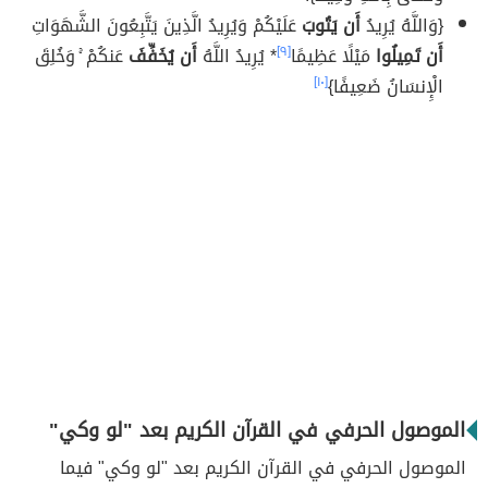
{وَاللَّهُ يُرِيدُ
أَن يَتُوبَ
عَلَيْكُمْ وَيُرِيدُ الَّذِينَ يَتَّبِعُونَ الشَّهَوَاتِ
أَن
تَمِيلُوا
مَيْلًا عَظِيمًا
[٩]
* يُرِيدُ اللَّهُ
أَن يُخَفِّفَ
عَنكُمْ ۚ وَخُلِقَ
الْإِنسَانُ ضَعِيفًا}
[١٠]
الموصول الحرفي في القرآن الكريم بعد "لو وكي"
الموصول الحرفي في القرآن الكريم بعد "لو وكي" فيما