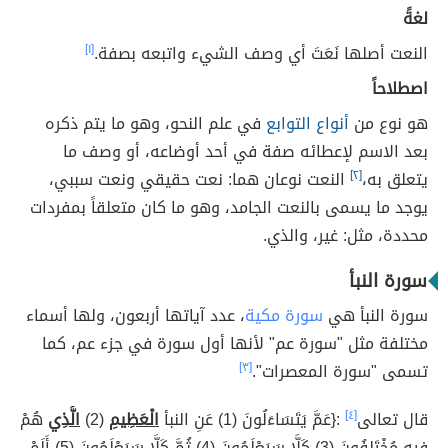
لغةً
النعت أصلها نَعَتَ أي وصف الشيء واتبعه بصفة.
[١]
اصطلاحاً
هو نوع من
أنواع التوابع
في علم النحو، وهو ما يتم ذكره
بعد الاسم لإعطائه صفة في أحد أوضاعه، أو وصف ما
يتعلق به،
[٢]
النعت نوعان هما: نعت حقيقي ونعت سببي،
يوجد ما يسمى بالنعت الجامد، وهو ما كان متعلقاً بمفردات
محددة، مثل: غير، والذي.
سورة النبأ
سورة النبأ هي
سورة مكية
، عدد آياتها أربعون، ولها أسماء
مختلفة مثل "سورة عم" لأنها أول سورة في جزء عم، كما
تسمى "سورة المعصرات".
[٣]
قال تعالى
[٤]
:{عَمَّ يَتَسَاءَلُونَ (1) عَنِ النبأ
الْعَظِيمِ
(2)
الَّذِي
هُمْ
فِيهِ مُخْتَلِفُونَ (3) كَلَّا سَيَعْلَمُونَ (4) ثُمَّ كَلَّا سَيَعْلَمُونَ (5) أَلَمْ