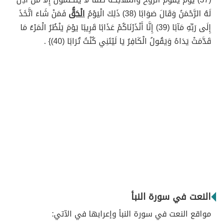
لَهُ الرَّحْمَنُ وَقَالَ صَوَابًا (38) ذَلِكَ الْيَوْمُ
الْحَقُّ
فَمَنْ شَاءَ اتَّخَذَ
إِلَى رَبِّهِ مَآبًا (39) إِنَّا أَنْذَرْنَاكُمْ عَذَابًا قَرِيبًا يَوْمَ يَنْظُرُ الْمَرْءُ مَا
قَدَّمَتْ يَدَاهُ وَيَقُولُ الْكَافِرُ يَا لَيْتَنِي كُنْتُ تُرَابًا (40)} .
النعت في سورة النبأ
مواقع النعت في سورة النبأ وإعرابها في الآتي: