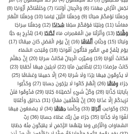
نَجْعَلِ الْأَرْضَ مِهَادًا (6) وَالْجِبَالَ أَوْتَادًا (7) وَخَلَقْنَاكُمْ أَزْوَاجًا (8)
وَجَعَلْنَا نَوْمَكُمْ سُبَاتًا (9) وَجَعَلْنَا اللَّيْلَ لِبَاسًا (10) وَجَعَلْنَا النَّهَارَ
مَعَاشًا (11) وَبَنَيْنَا فَوْقَكُمْ سَبْعًا
شِدَادًا
(12) وَجَعَلْنَا سِرَاجًا
وَهَّاجًا
(13) وَأَنْزَلْنَا مِنَ الْمُعْصِرَاتِ مَاءً
ثَجَّاجًا
(14) لِنُخْرِجَ بِهِ حَبًّا
وَنَبَاتًا (15) وَجَنَّاتٍ
أَلْفَافًا
(16) إِنَّ يَوْمَ الْفَصْلِ كَانَ مِيقَاتًا (17)
يَوْمَ يُنْفَخُ فِي الصُّورِ فَتَأْتُونَ أَفْوَاجًا (18) وَفُتِحَتِ السَّمَاءُ
فَكَانَتْ أَبْوَابًا (19) وَسُيِّرَتِ الْجِبَالُ فَكَانَتْ سَرَابًا (20) إِنَّ جَهَنَّمَ
كَانَتْ مِرْصَادًا (21) لِلطَّاغِينَ مَآبًا (22) لَابِثِينَ فِيهَا أَحْقَابًا (23)
لَا يَذُوقُونَ فِيهَا بَرْدًا وَلَا شَرَابًا (24) إِلَّا حَمِيمًا وَغَسَّاقًا (25)
جَزَاءً
وِفَاقًا
(26) إِنَّهُمْ كَانُوا لَا يَرْجُونَ حِسَابًا (27) وَكَذَّبُوا
بِآيَاتِنَا كِذَّابًا (28) وَكُلَّ شَيْءٍ أَحْصَيْنَاهُ كِتَابًا (29) فَذُوقُوا فَلَنْ
نَزِيدَكُمْ إِلَّا عَذَابًا (30) إِنَّ لِلْمُتَّقِينَ مَفَازًا (31) حَدَائِقَ وَأَعْنَابًا
(32) وَكَوَاعِبَ
أَتْرَابًا
(33) وَكَأْسًا
دِهَاقًا
(34) لَا يَسْمَعُونَ فِيهَا
لَغْوًا وَلَا كِذَّابًا (35) جَزَاءً مِنْ رَبِّكَ عَطَاءً حِسَابًا (36) رَبِّ
السَّمَاوَاتِ وَالْأَرْضِ وَمَا بَيْنَهُمَا الرَّحْمَنِ لَا يَمْلِكُونَ مِنْهُ خِطَابًا
(37) يَوْمَ يَقُومُ الرُّوحُ وَالْمَلَائِكَةُ صَفًّا لَا يَتَكَلَّمُونَ إِلَّا مَنْ أَذِنَ