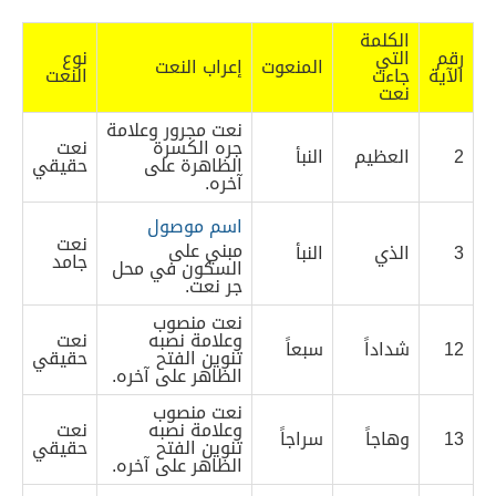
الكلمة
رقم
التي
نوع
المنعوت
إعراب النعت
الآية
جاءت
النعت
نعت
نعت مجرور وعلامة
جره الكسرة
نعت
2
العظيم
النبأ
الظاهرة على
حقيقي
آخره.
اسم موصول
نعت
مبني على
3
الذي
النبأ
جامد
السكون في محل
جر نعت.
نعت منصوب
وعلامة نصبه
نعت
12
شداداً
سبعاً
تنوين الفتح
حقيقي
الظاهر على آخره.
نعت منصوب
وعلامة نصبه
نعت
13
وهاجاً
سراجاً
تنوين الفتح
حقيقي
الظاهر على آخره.