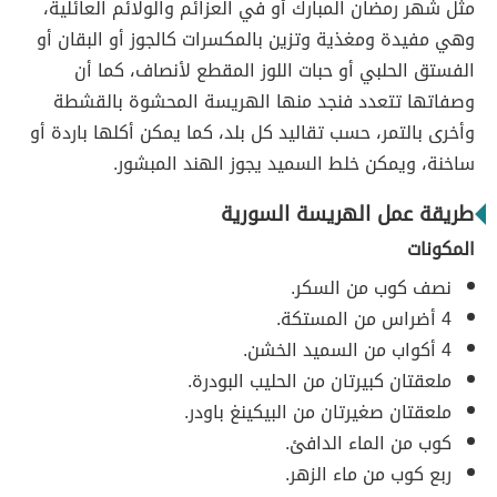
مثل شهر رمضان المبارك أو في العزائم والولائم العائلية،
وهي مفيدة ومغذية وتزين بالمكسرات كالجوز أو البقان أو
الفستق الحلبي أو حبات اللوز المقطع لأنصاف، كما أن
وصفاتها تتعدد فنجد منها الهريسة المحشوة بالقشطة
وأخرى بالتمر، حسب تقاليد كل بلد، كما يمكن أكلها باردة أو
ساخنة، ويمكن خلط السميد يجوز الهند المبشور.
طريقة عمل الهريسة السورية
المكونات
نصف كوب من السكر.
4 أضراس من المستكة.
4 أكواب من السميد الخشن.
ملعقتان كبيرتان من الحليب البودرة.
ملعقتان صغيرتان من البيكينغ باودر.
كوب من الماء الدافئ.
ربع كوب من ماء الزهر.