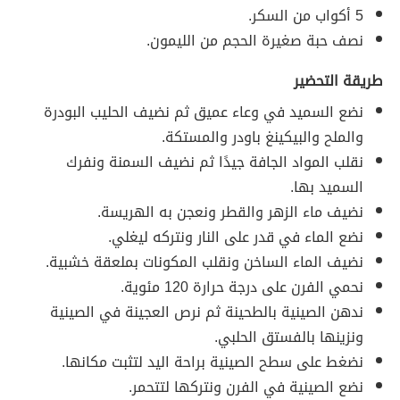
5 أكواب من السكر.
نصف حبة صغيرة الحجم من الليمون.
طريقة التحضير
نضع السميد في وعاء عميق ثم نضيف الحليب البودرة
والملح والبيكينغ باودر والمستكة.
نقلب المواد الجافة جيدًا ثم نضيف السمنة ونفرك
السميد بها.
نضيف ماء الزهر والقطر ونعجن به الهريسة.
نضع الماء في قدر على النار ونتركه ليغلي.
نضيف الماء الساخن ونقلب المكونات بملعقة خشبية.
نحمي الفرن على درجة حرارة 120 مئوية.
ندهن الصينية بالطحينة ثم نرص العجينة في الصينية
ونزينها بالفستق الحلبي.
نضغط على سطح الصينية براحة اليد لتثبت مكانها.
نضع الصينية في الفرن ونتركها لتتحمر.