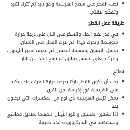
نصب القطر على سطح الهريسة وهو بارد ثم تترك لتبرد
وتقطّع لتقدّم.
طريقة عمل القطر:
في قدر نضع الماء والسكر على النار، على درجة حرارة
متوسطة ونحرك جيدًا، ثم نترك القطر حتى الغليان.
نغسل الليمون ونقسمه لنصفين ثم نضيف عصير الليمون،
ونتركه يغلي لخمس دقائق ثم نرفع القدر عن النار.
نصائح
يجب أن يكون القطر باردًا بدرجة حرارة الغرفة عند سكبه
على الهريسة فور إخراجها من الفرن.
يمكن تزيين الهريسة بأي نوع من المكسرات التي ترغبون
بها.
إذا تشقق الفستق واللوز النّيئان: نلفهما بمنديل قماشي
ونسخنهما في المايكروويف مدة دقيقة.