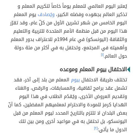
يُعتبر اليوم العالمي للمعلم يوماً خاصاً لتكريم المعلم و
تذكير العالم بجهوده وفضله الكبير،
ويُصادف
يوم المعلم
اليوم الخامس من شهر تشرين الأول من كلّ عام، وقد تقرّر
هذا اليوم من قبل منظمة الأمم المتحدة للتربية والتعليم
والثقافة (اليونسكو) في عام 1994م للاعتراف بدور المعلم
وأهميته في المجتمع، وتحتفل به في أكثر من مئة دولة
حول العالم.
[١]
الاحتفال بيوم المعلم وموعده
تختلف طريقة الاحتفال
بيوم
المعلم من بلد إلى آخر، فقد
تشمل عقد برامج ثقافية، والمسابقات، والرقص، والغناء
وتقديم العروض الأخرى، ويُقدُم الطلاب في هذا اليوم
الهدايا كرمز للمودة والاحترام لمعلميهم المفضلين، كما أنّ
بعض البلدان لا تلتزم بالتاريخ المحدد ليوم المعلم من قبل
اليونسكو، بل تحتفل به في مواعيد أخرى ومن بين تلك
الدول ما يأتي:
[٢]