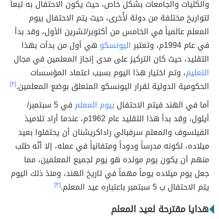
والكليات والجامعات بشكل خاص، حيث يكون الاحتفال به تبعاً
لتواريخ مختلفة من دولة لأُخرى، حيث يتم الاحتفال بيوم
المعلم عالمياً في الخامس من أكتوبر/تشرين الأول، وقد بدأ
في عام 1994م، وتعتبر
اليونسكو
هي أول من بدأت بهذا
التقليد، حيث كان التركيز على مدى إنجاز المعلمين في مجال
التعليم
، وتم اختيار هذا اليوم بسبب اعتماد المؤسسات
الحكومية الدولية لقرار اليونسكو المتعلق بوضع المعلمين.
[٣]
أما في الهند فيتم الاحتفال
بيوم المعلم
في 5 سبتمبر/
أيلول، وقد بدأ هذا التقليد عام 1962م، عندما أراد تلاميذ
الفيلسوف والمعلم سرفبالي راداكريشنان أن يحتفلوا بعيد
ميلاده، لكونه مدرساً ودوداً ومتفانياً في عمله، إلا أنّه طلب
منهم أن يكون يوم مولده هو يوم لجميع المعلمين، مما
جعل يوم ميلاده يوماً مهماً في تاريخ الهند، ومنذ ذلك اليوم
يتم الاحتفال ب 5 سبتمبر باعتباره عيد المعلم.
[٣]
هدايا مقترحة لعيد المعلم