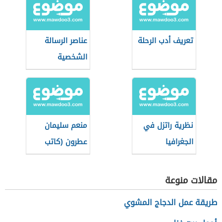
تعريف أدب الرحلة
عناصر الرسالة
الشخصية
نظرية راتزل في
منعم سليمان
الجغرافيا
عطرون (كاتب
السياسية
وباحث ومفكر
سوداني) رشا
مقالات منوعة
طريقة عمل الدجاج المشوي