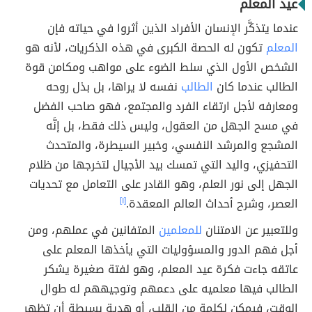
عيد المعلم
عندما يتذكَّر الإنسان الأفراد الذين أثروا في حياته فإن
المعلم
تكون له الحصة الكبرى في هذه الذكريات، لأنه هو
الشخص الأول الذي سلط الضوء على مواهب ومكامن قوة
الطالب عندما كان
الطالب
نفسه لا يراها، بل بذل روحه
ومعارفه لأجل ارتقاء الفرد والمجتمع، فهو صاحب الفضل
في مسح الجهل من العقول، وليس ذلك فقط، بل إنَّه
المشجع والمرشد النفسي، وخبير السيطرة، والمتحدث
التحفيزي، واليد التي تمسك بيد الأجيال لتخرجها من ظلام
الجهل إلى نور العلم، وهو القادر على التعامل مع تحديات
العصر، وشرح أحداث العالم المعقدة.
[١]
وللتعبير عن الامتنان
للمعلمين
المتفانين في عملهم، ومن
أجل فهم الدور والمسؤوليات التي يأخذها المعلم على
عاتقه جاءت فكرة عيد المعلم، وهو لفتة صغيرة يشكر
الطالب فيها معلميه على دعمهم وتوجيههم له طوال
الوقت، فيمكن لكلمة من القلب، أو هدية بسيطة أن تظهر