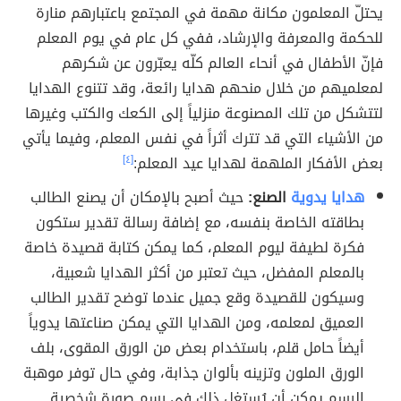
يحتلّ المعلمون مكانة مهمة في المجتمع باعتبارهم منارة
للحكمة والمعرفة والإرشاد، ففي كل عام في يوم المعلم
فإنّ الأطفال في أنحاء العالم كلّه يعبّرون عن شكرهم
لمعلميهم من خلال منحهم هدايا رائعة، وقد تتنوع الهدايا
لتتشكل من تلك المصنوعة منزلياً إلى الكعك والكتب وغيرها
من الأشياء التي قد تترك أثراً في نفس المعلم، وفيما يأتي
بعض الأفكار الملهمة لهدايا عيد المعلم:
[٤]
هدايا يدوية
الصنع:
حيث أصبح بالإمكان أن يصنع الطالب
بطاقته الخاصة بنفسه، مع إضافة رسالة تقدير ستكون
فكرة لطيفة ليوم المعلم، كما يمكن كتابة قصيدة خاصة
بالمعلم المفضل، حيث تعتبر من أكثر الهدايا شعبية،
وسيكون للقصيدة وقع جميل عندما توضح تقدير الطالب
العميق لمعلمه، ومن الهدايا التي يمكن صناعتها يدوياً
أيضاً حامل قلم، باستخدام بعض من الورق المقوى، بلف
الورق الملون وتزينه بألوان جذابة، وفي حال توفر موهبة
الرسم يمكن أن يُستغل ذلك في رسم صورة شخصية