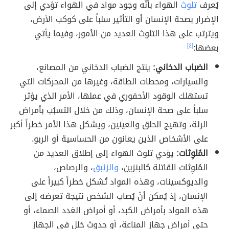
يُعرف
تلوث
الهواء بأنّه وجود مواد في الهواء تؤدي إلى
الإضرار بصحة الإنسان أو التأثير سلباً على كوكب الأرض،
ويترتب على هذا التلوث العديد من الأمور، وفيما يأتي
بعضها:
[٤]
الضباب الدخاني:
ينتج الضباب الدخاني من المصانع،
والسيارات، ومحطات الطاقة، وغيرها من المحركات التي
تستهلك الوقود الأحفوري في عملها، الأمر الذي يؤثر
سلباً على صحة الإنسان، وذلك من خلال التسبُب بأمراض
الرئة، وتهيج الحلق والعينين، ويشكل هذا الأمر خطراً أكبر
على الأشخاص الذين يعانون من الحساسية أو الربو.
المُلوِثات:
يؤدي تلوث الهواء إلى إطلاق العديد من
المُلوِثات القاتلة كالبنزين،
والزئبق
، والرصاص،
والديوكسينات، وهذه المواد تُشكل خطراً كبيراً على
الإنسان، إذ يُمكن أنْ يُصاب الشخص نتيجة تعرضه إلى
هذه المواد بأمراض الكبد، أو أمراض الغدد الصماء، أو
حتى أمراض جهاز المناعة، أو حدوث خلل في الجهاز