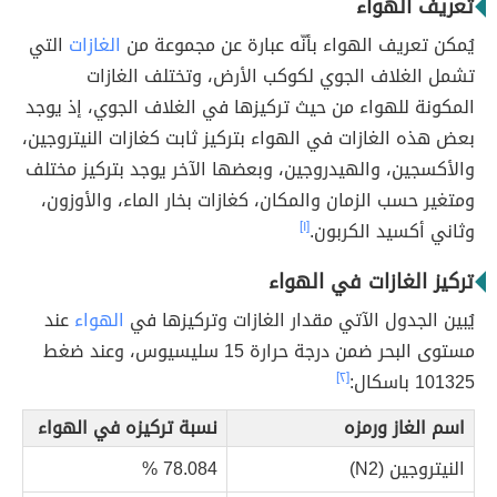
تعريف الهواء
يُمكن تعريف الهواء بأنّه عبارة عن مجموعة من
الغازات
التي
تشمل الغلاف الجوي لكوكب الأرض، وتختلف الغازات
المكونة للهواء من حيث تركيزها في الغلاف الجوي، إذ يوجد
بعض هذه الغازات في الهواء بتركيز ثابت كغازات النيتروجين،
والأكسجين، والهيدروجين، وبعضها الآخر يوجد بتركيز مختلف
ومتغير حسب الزمان والمكان، كغازات بخار الماء، والأوزون،
وثاني أكسيد الكربون.
[١]
تركيز الغازات في الهواء
يُبين الجدول الآتي مقدار الغازات وتركيزها في
الهواء
عند
مستوى البحر ضمن درجة حرارة 15 سليسيوس، وعند ضغط
101325 باسكال:
[٢]
اسم الغاز ورمزه
نسبة تركيزه في الهواء
النيتروجين (N2)
78.084 %