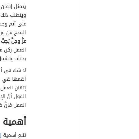
يتمثل إتقان 
ويتطلب ذلك إ
على أتم وجه،
المدح من ورا
عزَّ وجلَّ يُحِبُ
العمل ركن م
بحتة، وتشمل 
لا شك في أنَ
أهمها هي است
إتقان العمل 
القول أنَّ ا
العمل فإنَّ ض
أهمية إ
تنبع أهمية
إ