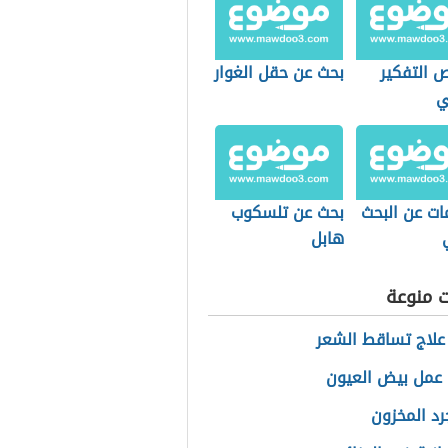
 التفكير
بحث عن حقل الغوار
ي
ات عن البحث
بحث عن تلسكوب
هابل
ت منوعة
علاج تساقط الشعر
عمل بيض العيون
د المخزون