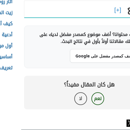
آثار رو
زيت ال
كيف أع
أدعية ا
محتوانا؟ أضف موضوع كمصدر مفضل لديك على
 مقالاتنا أولاً بأول في نتائج البحث.
أول من
أساسيا
ف كمصدر مفضل على Google
تعريف 
هل كان المقال مفيداً؟
نعم
لا