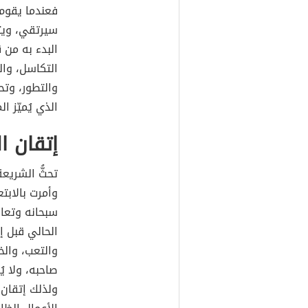
فعندما يقوم 
سيرتقي، ويتط
البدء به من 
التكاسل، وال
والتطور، وتح
الذي يُميّز ا
إتقان ا
تحثُّ الشريع
وأمرت بالابت
سبحانه وتعال
الحالي قبل إ
والتعب، والخ
صاحبه، ولا ي
ولذلك إتقان 