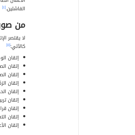
الأعمال الظا
الفاشلين.
[٤]
من صور 
لا يقتصر الإ
كالآتي:
[٥]
إتقان الو
إتقان الصل
إتقان الصي
إتقان الزك
إتقان الحج
إتقان تربية
إتقان قراء
إتقان التع
إتقان الأع