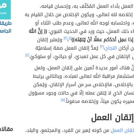
العمل بآداء العمل المُكلّف به، وإحسان قيامه،
خلاصه لله تعالى، ويكون الإخلاص من خلال القيام به
 واحتسابه لوجه الله تعالى، وعدم طلب الثناء أو
طريقة
الجام
ء ذلك العمل، حيث ورد في الحديث النبوي:
(( إنَّ اللهَ
ّ إذا عمِل أحَدُكم عمَلًا أنْ يُتقِنَه))
[١]
،
[٢]
ويُعتبر إتقان
ن أركان
النجاح
،
[٣]
يُعدُّ إتقان العمل صفة إسلاميّة
الإتقان في كل عمل تعبديّ، أو حياتيّ، أو سلوكيّ.
[٤]
ّ هناك أمور عديدة تُعين على إتقان العمل، ولعل
شعار مراقبة الله تعالى لعباده، وبالتالي يرتبط
بالإخلاص، فالإخلاص سر من أسرار الإتقان، ويُمكن
لإنسان الذي لا يُتقن عمله إلّا في حالات وجود مسؤول
ميره يكون ميتاً، وإخلاصه مدفوناً.
[٥]
تقان العمل
مقالا
تقان العمل
من كونه يُعبر عن الفرد، والمجتمع، والبلد،