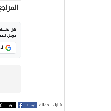
المراجع
هل يعجبك 
جوجل لتصلك
أض
شارك المقالة
فيسبوك
تويتر