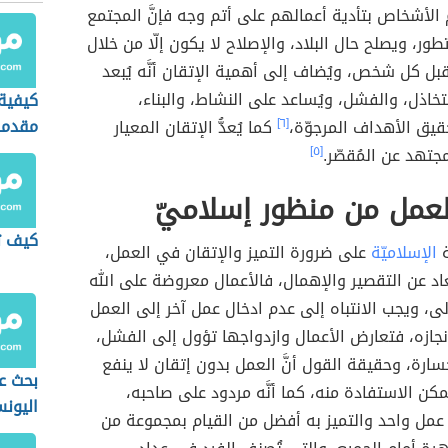
الأشخاص بتأدية أعمالهم على أتم وجه فإنَّ المجتمع
ور، ويصلح حال البلاد، والإصلاح لا يكون إلّا من خلال
قبل كل شخص، ويُضاف إلى أهمية الإتقان أنَّه يُبعد
تخاذل، والفشل، ويُساعد على النشاط، والبناء،
كيفية 
مقدمة
قيق الأهداف المرجوّة،
[٦]
كما يُعدُّ الإتقان المعيار
جامع
لمجتهد عن المُقصّر.
[٥]
لعمل من منظور إسلاميّ
كيف تك
ة
الإسلاميّة
على ضرورة التميز والإتقان في العمل،
عاد عن التقصير والإهمال، فالأعمال معروضة على الله
ى، ويجب الانتباه إلى عدم ادخال عمل آخر إلى العمل
نجازه، فتعارض الأعمال وازدواجها تؤول إلى الفشل،
سارة، وحقيقة القول أنَّ العمل بدون إتقان لا ينفع
بحث ع
ُمكن الاستفادة منه، كما أنَّه مردود على صاحبه،
اليون
عمل واحد والتميز به أفضل من القيام بمجموعة من