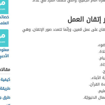
هرة أمام الجميع، والتي تُصنف الفرد في عداد
إتقان العمل
خصائص
العلم
تقان على عمل مُعين، وإنّما تتعدد صور الإتقان، وهي
ضوء.
معلوم
اة.
الأدبي
ام.
اة.
مقالا
.
 الأبناء.
كيفية 
ة القرآن.
طريقة 
ليم.
مال الدنيويّة.
طرق جر