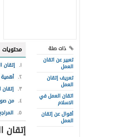
ذات صلة
محتويات
تعبير عن اتقان
١
إتقان ا
العمل
٢
أهمية 
تعريف إتقان
العمل
٣
إتقان 
اتقان العمل في
٤
من صور
الاسلام
٥
المراجع
أقوال عن إتقان
العمل
إتقان ا