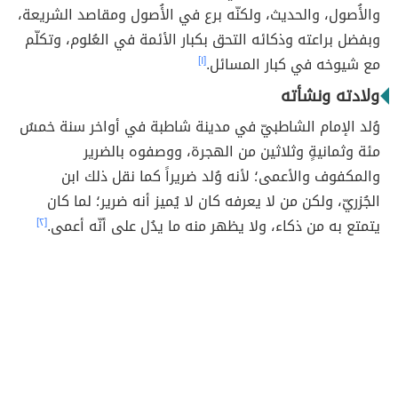
والأُصول، والحديث، ولكنّه برع في الأُصول ومقاصد الشريعة،
وبفضل براعته وذكائه التحق بكبار الأئمة في العُلوم، وتكلّم
مع شيوخه في كبار المسائل.
[١]
ولادته ونشأته
وُلد الإمام الشاطبيّ في مدينة شاطبة في أواخر سنة خمسُ
مئة وثمانيةٍ وثلاثين من الهجرة، ووصفوه بالضرير
والمكفوف والأعمى؛ لأنه وُلد ضريراً كما نقل ذلك ابن
الجُزريّ، ولكن من لا يعرفه كان لا يُميز أنه ضرير؛ لما كان
يتمتع به من ذكاء، ولا يظهر منه ما يدُل على أنّه أعمى.
[٢]