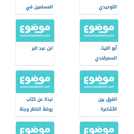
التوحيدي
المسلمين في
الدين
أبو الليث
ابن عبد البر
السمرقندي
الفرق بين
نبذة عن كتاب
الأشاعرة
روضة الناظر وجنة
والماتريدية
المناظر