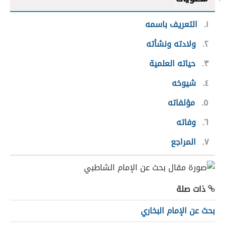
١
التعريف باسمه
٢
ولادته ونشأته
٣
حياته العلمية
٤
شيوخه
٥
مؤلفاته
٦
وفاته
٧
المراجع
ذات صلة
بحث عن الإمام البخاري