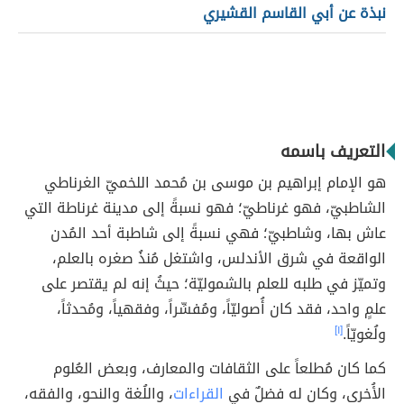
نبذة عن أبي القاسم القشيري
التعريف باسمه
هو الإمام إبراهيم بن موسى بن مُحمد اللخميّ الغرناطي
الشاطبيّ، فهو غرناطيّ؛ فهو نسبةً إلى مدينة غرناطة التي
عاش بها، وشاطبيّ؛ فهي نسبةً إلى شاطبة أحد المُدن
الواقعة في شرق الأندلس، واشتغل مُنذُ صغره بالعلم،
وتميّز في طلبه للعلم بالشموليّة؛ حيثُ إنه لم يقتصر على
علمٍ واحد، فقد كان أُصوليّاً، ومُفسِّراً، وفقهياً، ومُحدثاً،
ولُغويّاً.
[١]
كما كان مُطلعاً على الثقافات والمعارف، وبعض العُلوم
الأُخرى، وكان له فضلٌ في
القراءات
، واللُغة والنحو، والفقه،