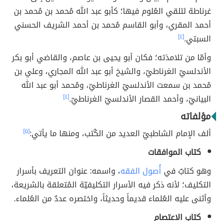
غرناطة لتلقي العُلوم فيها؛ كأبو عبد الله مُحمد بن مُحمد بن
أحمد المقري، وأبو القاسم مُحمد بن أحمد الشريف الحسني
السبتي.
[٤]
وأمّا من تلامذته؛ فكان أبو يحيى بن عاصم، والقاضي أبو بكر
الأندلسيّ الغرناطيّ، والشيخ أبو عبد الله المجاري، وعلي بن
مُحمد بن سمعت الأندلسيّ الغرناطيّ، ومُحمد أبو عبد الله
البيانيّ، وأحمد القصار الأندلسيّ الغرناطيّ.
[٤]
مؤلفاته
ألف الإمام الشاطبيّ العديد من الكُتب، ومنها ما يأتي:
[٥]
كتاب الموافقات
وهو كتابٌ في
أُصول الفقه
، واسمه: عنوان التعريف بأسرار
التكليف؛ لأنه ذكر فيه الأسرار التكليفيّة المُتعلقة بالشريعة،
وأثنى عليه العُلماء قديماً وحديثاً، واختصره عددٌ من العُلماء.
كتاب الاعتصام