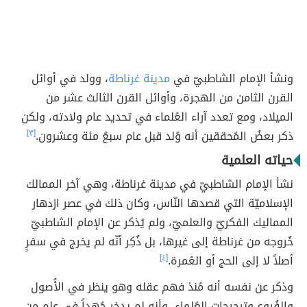
ونشأ الإمام الشاطبيّ في
مدينة غرناطة
، وولد في أوائل
القرن الثامن من الهجرة، وأوائل القرن الثالث عشر من
الميلاد، ومع تعدد آراء العُلماء في تحديد عام ولادته، ولكن
ذكر بعضُ المُحققين أنه وُلد قبل عام سبعُ مئة وعشرون.
[٣]
حياته العلمية
نشأ الإمام الشاطبيّ في مدينة غرناطة، وهي آخر الممالك
الإسلاميّة التي قصدها النّاس، وكان ذلك في عصر ازدهار
المماليك الفكريّ والعلميّ، ولم يُذكر عن الإمام الشاطبيّ
خُروجه من غرناطة إلى غيرها، بل ذُكِر أنّه لم يخرج في سفرٍ
أصلاً لا إلى الحج أو العُمرة.
[٤]
وذكر عن نفسه أنه مُنذ فهم عقله وهو ينظر في الأُصول
والفُروع وترجيحات العُلماء، وأنه لم يدخر جُهداً في علمٍ من