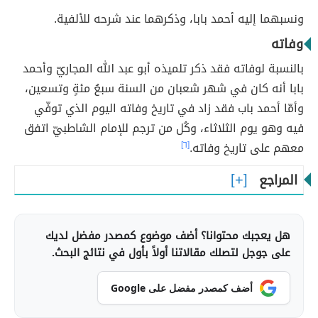
ونسبهما إليه أحمد بابا، وذكرهما عند شرحه للألفية.
وفاته
بالنسبة لوفاته فقد ذكر تلميذه أبو عبد الله المجاريّ وأحمد
بابا أنه كان في شهر شعبان من السنة سبعُ مئةٍ وتسعين،
وأمّا أحمد باب فقد زاد في تاريخ وفاته اليوم الذي توفّي
فيه وهو يوم الثلاثاء، وكُل من ترجم للإمام الشاطبيّ اتفق
معهم على تاريخ وفاته.
[٦]
المراجع
هل يعجبك محتوانا؟ أضف موضوع كمصدر مفضل لديك
على جوجل لتصلك مقالاتنا أولاً بأول في نتائج البحث.
أضف كمصدر مفضل على Google