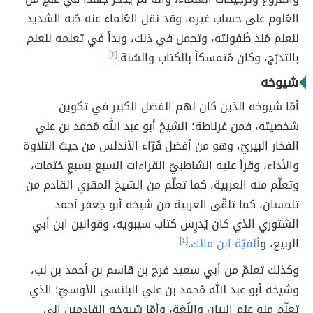
العُلوم على حساب غيره، وقد نقل العُلماء عنه حُبه الشديد
للعلم مُنذ طُفولته، وتحمل في ذلك، وبدأ في تعلمه للعلم
بالتدرُج، وكان مُتمسكاً بالكتاب والسُنة.
[٤]
شيوخه
أمّا شيوخه الذين كان لهم الفضل الكبير في تكوين
شخصيته، فمن غرناطة؛ الشيخ أبو عبد الله مُحمد بن علي
الفخار البيريّ، وهو من أفضل قُرّاء الأندلس من حيث التلاوة
والأداء، وقرأ عليه الشاطبيّ القراءات السبع بسبعِ ختمات،
وتعلّم منه العربية، كما تعلّم من الشيخ المقري القادم من
تلمسان، كما تلقّى العربية من شيخه أبو جعفر أحمد
الشتوري الذي كان يُدرِس كتاب سيبويه، وقوانين ابن أبي
الربيع، و
ألفيّة ابن مالك
.
[٤]
وكذلك تعلمّ من أبي سعيد فرج بن قاسم بن أحمد بن لب،
وشيخه أبو عبد الله مُحمد بن علي البلنسي الأوسيّ؛ الذي
تعلّم منه علم البيان واللُغة، وأمّا شيوخه القادمين إلى