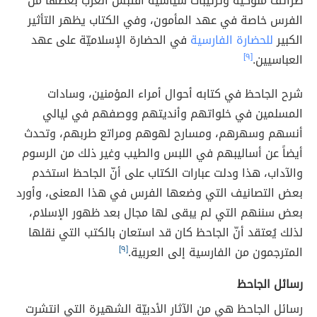
طرائف ملوكية وترتيبات سياسية اقتبس العرب بعضها من
الفرس خاصة في عهد المأمون، وفي الكتاب يظهر التأثير
الكبير
للحضارة الفارسية
في الحضارة الإسلاميّة على عهد
العباسيين.
[٩]
شرح الجاحظ في كتابه أحوال أمراء المؤمنين، وسادات
المسلمين في خلواتهم وأنديتهم ووصفهم في ليالي
أنسهم وسهرهم، ومسارح لهوهم ومراتع طربهم، وتحدث
أيضاً عن أساليبهم في اللبس والطيب وغير ذلك من الرسوم
والآداب، هذا ودلت عبارات الكتاب على أنّ الجاحظ استخدم
بعض التصانيف التي وضعها الفرس في هذا المعنى، وأورد
بعض سننهم التي لم يبقى لها مجال بعد ظهور الإسلام،
لذلك يُعتقد أنّ الجاحظ كان قد استعان بالكتب التي نقلها
المترجمون من الفارسية إلى العربية.
[٩]
رسائل الجاحظ
رسائل الجاحظ هي من الآثار الأدبيّة الشهيرة التي انتشرت