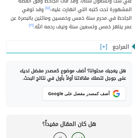
علي ستٌ وتسعون سنة)، وقد مات الجاحظ وفق القصة
المشهورة تحت كتبه التي انهارت عليه،
[١٥]
وقد توفي
الجاحظ في محرم سنة خمس وخمسين ومائتين بالبصرة عن
عمر يناهز خمس وتسعين سنة ونيف رحمه الله.
[١٦]
المراجع
هل يعجبك محتوانا؟ أضف موضوع كمصدر مفضل لديك
على جوجل لتصلك مقالاتنا أولاً بأول في نتائج البحث.
أضف كمصدر مفضل على Google
هل كان المقال مفيداً؟