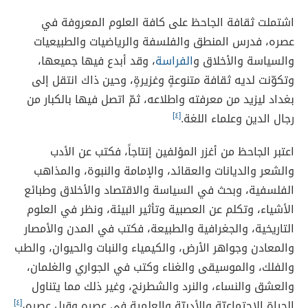
اشتملت ثقافة الجاحظ على كافة العلوم المعروفة في
عصره، فدرس المنطق والفلسفة والرياضيات والطبيعيات
والسياسة والأخلاق و
الفراسة
، وقد أبدع فيها جميعها،
وتكوّنت لديه ثقافة متنوعةٍ وغزيرةٍ، وحين ذاك انتقل إلى
بغداد ليزيد من معرفته واطلاعه، ثمّ اتصل فيها بالكبار من
رجال الدين وعلماء اللغة.
[٤]
اعتبر الجاحظ من أغزر المؤلفين إنتاجاً، فكتب عن الأدب
والشعر والديانات والعقائد، والإمامة والنبوة، والمذاهب
الفلسفية، وبحث في السياسة والاقتصاد والأخلاق وطبائع
الأشياء، وتكلم عن العصبية وتأثير البيئة، ونظر في العلوم
التاريخية، والجغرافية والطبيعة، فكتب في المدن والأمصار
والمعادن وجواهر الأرض، والكيمياء والنبات والحيوان، والطب
والفلك، والموسيقى والغناء وكتب في الجواري والغلمان،
والعشق والنساء، والنرد والشطرنج، وغير ذلك مما يتناول
الحياة الاجتماعيّة والأدبيّة والعلمية في عصره وقبل عصره،
[٤]