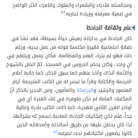
ومجالسته للأدباء والشعراء والملوك والأمراء الأثر الواضح
في تنمية معرفته وزيادة تجاربه.
[٢]
علم وثقافة الجاحظ
كان الجاحظ في بداياته يعيش حياةً بسيطة، فقد نشأ في
طبقةٍ اجتماعيةٍ فقيرةٍ مكتسبًا قوته من عمل يديه، ورغم
ذلك فهو لم يترك العلم والمطالعة، فكان يعمل ويتعلم في
آنٍ واحد، وكان يحضر الدروس في المسجد، ثمّ اتصل بالشيوخ
والأئمة آنذاك وأخذ عنهم كما سبق الذكر، كما خالط أعلام
الترجمة والكتابة وقرأ ما تيسر له من الكتب المترجمة أيام
المنصور والرشيد و
البرامكة
والمأمون، ومن الجدير بالذكر أنّ
المكتبات العامة لم تكن متوفرة في تلك الفترة أي في
أواخر القرن الثاني للهجرة، كما كانت الكتب نادرة وغالية
جداً، فلم تكن إمكانيات الجاحظ المادية تسمح له بشرائها،
لذا كان يحصل عليها عن طريق أساتذته وأصدقائه الذين
كانوا يضعون مكتباتهم تحت تصرفه.
[٤]