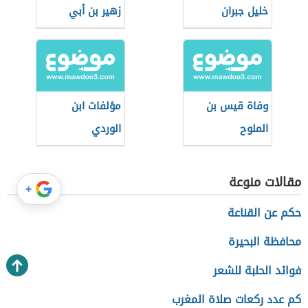
خليل جبران
زهير بن أبي
سلمى
وفاة قيس بن
مؤلفات ابن
الملوح
الوردي
مقالات منوعة
+
حكم عن القناعة
محافظة البحيرة
فوائد الحلبة للشعر
كم عدد ركعات صلاة المغرب