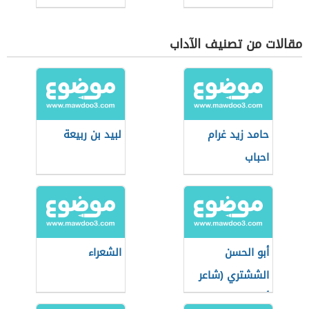
مقالات من تصنيف الآداب
حامد زيد غرام
لبيد بن ربيعة
احباب
أبو الحسن
الشعراء
الششتري (شاعر
أندلسي)