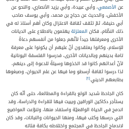
عن
الأصمعي
، وأبي عبيدة، وأبي يزيد الأنصاري، والنحو عن
الأخفش، والحديث عن حجاج بن محمد، وأبي يوسف صاحب
أبي حنيفة، ثمّ تثقف ثقافة الاعتزال وكان أهم أستاذ له في
ذلك النظّام، فكان
المعتزلة
يهتمون بالاطلاع على الديانات
الأخرى ومعرفتها جيداً لأنّهم جعلوا من أنفسهم دعاةً
للإسلام، وكانوا يعتقدون أنّ عليهم أن يكونوا على معرفة
تامة بدينهم وبالديانات الأخرى، فدرسوا الفلسفة اليونانية
لأنّ أعدائهم كانوا قد اتخذوها وسيلةً للدعوة إلى دينهم،
لذا درسوا ثقافة أرسطو وما فيها عن علم الحيوان، وصبغوها
بطابعهم الديني.
[٢]
كان الجاحظ شديد الولع بالقراءة والمطالعة، حتى أنّه كان
يستأجر دكاكين الوراقين ويبيت فيها للقراءة والدراسة، وقد
اندمج في الحياة الواقعيّة واستفاد منها، وتنوّعت المواضيع
التي درسها وكتب فيها، ومنها الحيوانات والنباتات، وقد كان
لاندماج الجاحظ في المجتمع واختلاطه بكافة فئاته