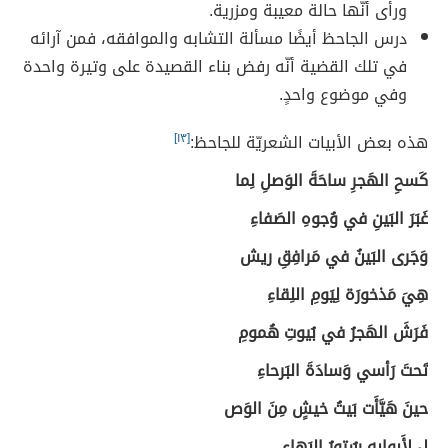
ورأى أنّها حالة معيبة ومزرية.
درس الجاحظ أيضًا مسألة التشابه والموافقه، فمن آرائه
في تلك القضية أنّه رفض بناء القصيدة على وتيرة واحدة
وفي موضوع واحدٍ.
هذه بعض الأبيات الشعريّة للجاحظ:
[١٣]
كَسحِ الهَجرِ ساحَةَ الوَصلِ لِما
غَبَرَ البَينِ في وُجوهِ الصَفاءِ
وَجَرى البَينُ في مَرافِقِ ريش
هِيَ مَذخورَة لِيَومِ اللِقاءِ
فَرَشَ الهَجرُ في بُيوتِ هُمومِ
تَحتَ رَأسي وَسادَةَ البَرحاءِ
حينَ هَيَّأَت بَيتُ خيشٍ مِنَ الوَص
لِ لِأَبوابِهِ سُتورُ البَهاءِ