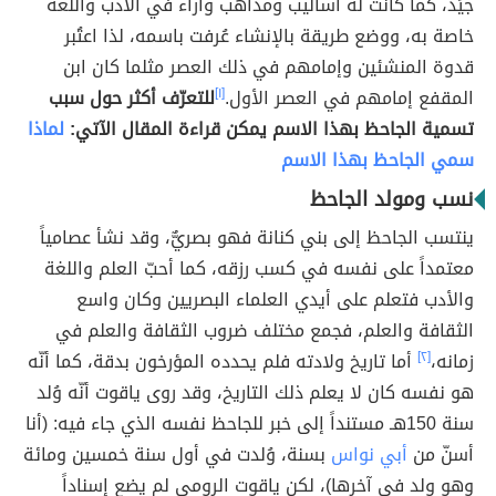
جيِّد، كما كانت له أساليب ومذاهب وآراء في الأدب واللغة
خاصة به، ووضع طريقة بالإنشاء عُرفت باسمه، لذا اعتُبر
قدوة المنشئين وإمامهم في ذلك العصر مثلما كان ابن
المقفع إمامهم في العصر الأول.
[١]
للتعرّف أكثر حول سبب
تسمية الجاحظ بهذا الاسم يمكن قراءة المقال الآتي:
لماذا
سمي الجاحظ بهذا الاسم
نسب ومولد الجاحظ
ينتسب الجاحظ إلى بني كنانة فهو بصريٌّ، وقد نشأ عصامياً
معتمداً على نفسه في كسب رزقه، كما أحبّ العلم واللغة
والأدب فتعلم على أيدي العلماء البصريين وكان واسع
الثقافة والعلم، فجمع مختلف ضروب الثقافة والعلم في
زمانه،
[٢]
أما تاريخ ولادته فلم يحدده المؤرخون بدقة، كما أنّه
هو نفسه كان لا يعلم ذلك التاريخ، وقد روى ياقوت أنّه وُلد
سنة 150هـ مستنداً إلى خبر للجاحظ نفسه الذي جاء فيه: (أنا
أسنّ من
أبي نواس
بسنة، وُلدت في أول سنة خمسين ومائة
وهو ولد في آخرها)، لكن ياقوت الرومي لم يضع إسناداً