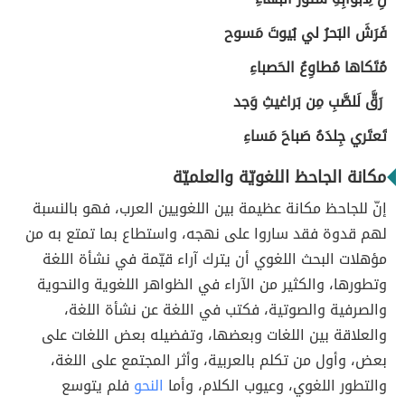
فَرَشَ البَحرُ لي بُيوتَ مَسوح
مُتَكاها مُطاوِعُ الحَصباءِ
رَقَّ لَلصَّبِ مِن بَراغيثِ وَجد
تَعتَري جِلدَهُ صَباحَ مَساءِ
مكانة الجاحظ اللغويّة والعلميّة
إنّ للجاحظ مكانة عظيمة بين اللغويين العرب، فهو بالنسبة
لهم قدوة فقد ساروا على نهجه، واستطاع بما تمتع به من
مؤهلات البحث اللغوي أن يترك آراء قيّمة في نشأة اللغة
وتطورها، والكثير من الآراء في الظواهر اللغوية والنحوية
والصرفية والصوتية، فكتب في اللغة عن نشأة اللغة،
والعلاقة بين اللغات وبعضها، وتفضيله بعض اللغات على
بعض، وأول من تكلم بالعربية، وأثر المجتمع على اللغة،
والتطور اللغوي، وعيوب الكلام، وأما
النحو
فلم يتوسع