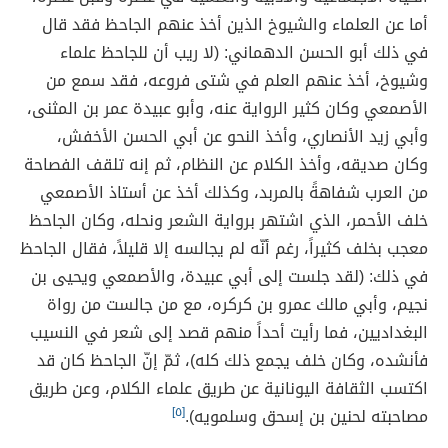
أما عن العلماء والشيوخ الذين أخذ عنهم الجاحظ فقد قال
في ذلك أبو الحسن الدهماني: (لا ريب أن للجاحظ علماء
وشيوخ، أخذ عنهم العلم في شتى فروعه، فقد سمع من
الأصمعي وكان كثير الرواية عنه، وأبو عبيدة عمر بن المثنى،
وأبي زيد الأنصاري، وأخذ النحو عن أبي الحسن الأخفش،
وكان صديقه، وأخذ الكلام عن النظام، ثم إنه تلقف الفصاحة
من العرب شفاهةً بالمربد، وكذلك أخذ عن أستاذ الأصمعي
خلف الأحمر، الذي اشتهر برواية الشعر ونحله، وكان الجاحظ
معجب بخلف كثيراً، رغم أنّه لم يجالسه إلا قليلاً، فقال الجاحظ
في ذلك: (لقد جلست إلى أبي عبيدة، والأصمعي ويحيى بن
نجيم، وأبي مالك عمرو بن كركره، مع من جالست من رواة
البغداديين، فما رأيت أحداً منهم قصد إلى شعر في النسيب
فأنشده، وكان خلف يجمع ذلك كله)، ثمّ إنّ الجاحظ كان قد
اكتسب الثقافة اليونانية عن طريق علماء الكلام، وعن طريق
مصاحبته لحنين بن إسحق وسلمويه).
[٥]