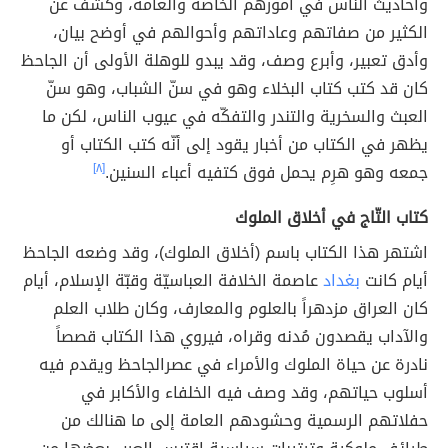
وأحاديث الناس في أمورهم الخاصة والعامة، وكشف عن
الكثير من صفاتهم وعاداتهم وأحوالهم في أوضح بيان،
وأدق تعبير، وأبرع وصف، وقد يبدو للوهلة الأولى أن الجاحظ
كان قد كتب كتاب البخلاء وهو في سنّ الشباب، وهو سنّ
العبث والسخرية والتندر والتفكّه في عيوب الناس، لكن ما
يظهر في الكتاب من أخبار يقود إلى أنّه كتب الكتاب أو
جمعه وهو هرِم يحمل فوق كتفيه أعباء السنين.
[٨]
كتاب التّاج في أخلاق الملوك
اشتهر هذا الكتاب باسم (أخلاق الملوك)، وقد وضعه الجاحظ
أيام كانت
بغداد
عاصمة الخلافة العباسيّة وقبّة الإسلام، أيام
كان العراق مزدهراً بالعلوم والمعارف، وكان طلاب العلم
والآداب يقصدون مُدنه وقراه، فيروي هذا الكتاب قصصاً
نادرة عن حياة الملوك والأمراء في عصرالجاحظ ويقدم فيه
أسلوب حياتهم، وقد وصف فيه الخلفاء والأكابر في
حفلاتهم الرسمية وحشودهم العامة إلى ما هنالك من