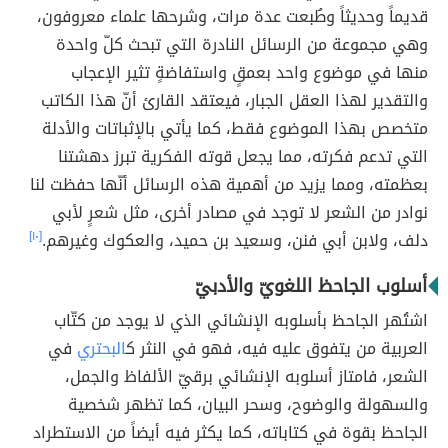
قديماً وحديثاً وطُبعت عدة مرات، وشرحها علماء معروفون،
وهي مجموعة من الرسائل النادرة التي تبحث كلّ واحدة
منها في موضوع واحد بعمقٍ واستفاضةٍ تثير الإعجاب
والتقدير لهذا العقل الجبار، فيعتقد القارئ أنّ هذا الكاتب
متخصص بهذا الموضوع فقط، كما يأتي بالإثباتات والأدلة
التي تدعم فكرته، مما يجعل قوته الفكرية تبرز دهشتنا
بعظمته، ومما يزيد من أهمية هذه الرسائل أنّها حفظت لنا
نوادر من الشعر لا توجد في مصادر أخرى، مثل شعرٍ لأبي
دلف، ولابن أبي فنن، وسعيد بن حميد، والعكوك وغيرهم.
[١٠]
أسلوب الجاحظ اللغويّ والأدبيّ
اشتُهر الجاحظ بأسلوبه الإنشائي الذي لا يوجد من كتّاب
العربية من يتفوق عليه فيه، فهو في النثر ك
البحتري
في
الشعر، فامتاز أسلوبه الإنشائي برقيّ الألفاظ والجمل،
والسهولة والوضوح، وسحر البيان، كما تظهر شخصية
الجاحظ بقوة في كتاباته، كما يكثر فيه أيضاً من الاستطراد