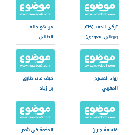
تركي الحمد (كاتب
من هو حاتم
وروائي سعودي)
الطائي
رواد المسرح
كيف مات طارق
المغربي
بن زياد
فلسفة جبران
الحكمة في شعر