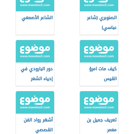
الصنوبري (شاعر
الشاعر الأصمعي
عباسي)
كيف مات امرؤ
دور البارودي في
القيس
إحياء الشعر
العربي
تعريف جميل بن
أشهر رواد الفن
معمر
القصصي