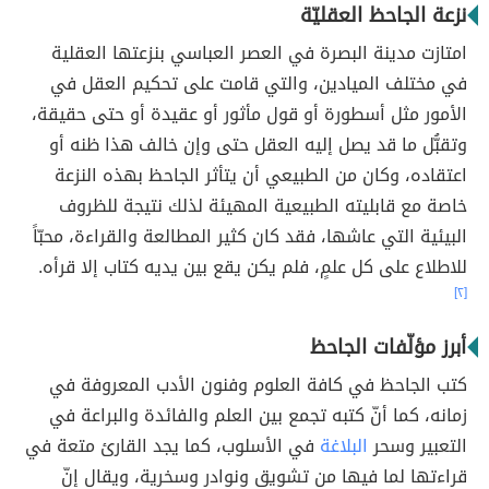
نزعة الجاحظ العقليّة
امتازت مدينة البصرة في العصر العباسي بنزعتها العقلية
في مختلف الميادين، والتي قامت على تحكيم العقل في
الأمور مثل أسطورة أو قول مأثور أو عقيدة أو حتى حقيقة،
وتقبُّل ما قد يصل إليه العقل حتى وإن خالف هذا ظنه أو
اعتقاده، وكان من الطبيعي أن يتأثر الجاحظ بهذه النزعة
خاصة مع قابليته الطبيعية المهيئة لذلك نتيجة للظروف
البيئية التي عاشها، فقد كان كثير المطالعة والقراءة، محبّاً
للاطلاع على كل علمٍ، فلم يكن يقع بين يديه كتاب إلا قرأه.
[٢]
أبرز مؤلّفات الجاحظ
كتب الجاحظ في كافة العلوم وفنون الأدب المعروفة في
زمانه، كما أنّ كتبه تجمع بين العلم والفائدة والبراعة في
التعبير وسحر
البلاغة
في الأسلوب، كما يجد القارئ متعة في
قراءتها لما فيها من تشويق ونوادر وسخرية، ويقال إنّ