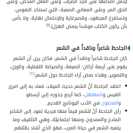
يُحمل أصحابها على الجد الصرف، وعلى العقل المحض، وعلى
الحق المر، وعلى المعاني الصعبة، التي تستكد النفوس،
وتستفرغ المجهود، وللصبرغاية وللإحتمال نهاية، ولا بأس
بأن يكون الكتاب موشحاً ببعض الهزل).
[١١]
الجاحظ شاعراً وناقداً في الشعر
كان الجاحظ شاعراً وناقداً في الشعر، فكان يرى أن الشعر
يقوم على أربعة أركان؛ الصبغة، والصياغة اللفظية، والوزن،
والتصوير، وهذه بعض آراء الجاحظ حول الشعر:
[١٢]
اعتقد الجاحظ أنّ الشعر حديث الميلاد، فعاد به إلى امرئ
القيس و
المهلهل
، كما أرجع جذوره إلى أرسطو
و
أفلاطون
في الأدب اليونانيّ القديم.
رأى الجاحظ أنّ للشعر قيماً منها فردية تعود إلى الشاعر
المادح والممدوح، ومنها اجتماعيّة، وهي التثقيف وما
يلعبه الشعر في حياة العرب، فهو الذي أشاد بمُثلهم