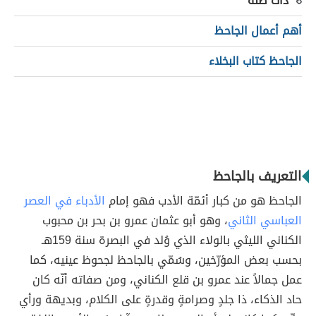
ذات صلة
أهم أعمال الجاحظ
الجاحظ كتاب البخلاء
التعريف بالجاحظ
الجاحظ هو من كبار أئمّة الأدب فهو إمام
الأدباء في العصر
العباسي الثاني
، وهو أبو عثمان عمرو بن بحر بن محبوب
الكناني الليثي بالولاء الذي وُلد في البصرة سنة 159هـ
بحسب بعض المؤرّخين، وسُمّي بالجاحظ لجحوظ عينيه، كما
عمل جمالاً عند عمرو بن قلع الكناني، ومن صفاته أنّه كان
حاد الذكاء، ذا جلدٍ وصرامةٍ وقدرةٍ على الكلام، وبديهة ورأي