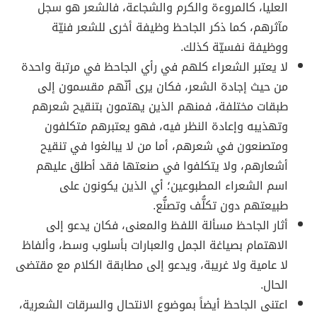
العليا، كالمروءة والكرم والشجاعة، فالشعر هو سجل
مآثرهم، كما ذكر الجاحظ وظيفة أخرى للشعر فنيّة
ووظيفة نفسيّة كذلك.
لا يعتبر الشعراء كلهم في رأي الجاحظ في مرتبة واحدة
من حيث إجادة الشعر، فكان يرى أنّهم مقسمون إلى
طبقات مختلفة، فمنهم الذين يهتمون بتنقيح شعرهم
وتهذيبه وإعادة النظر فيه، فهو يعتبرهم متكلفون
ومتصنعون في شعرهم، أما من لا يبالغوا في تنقيح
أشعارهم، ولا يتكلفوا في صنعتها فقد أطلق عليهم
اسم الشعراء المطبوعين؛ أي الذين يكونون على
طبيعتهم دون تكلُّف وتصنُّع.
أثار الجاحظ مسألة اللفظ والمعنى، فكان يدعو إلى
الاهتمام بصياغة الجمل والعبارات بأسلوب وسط، وألفاظ
لا عامية ولا غريبة، ويدعو إلى مطابقة الكلام مع مقتضى
الحال.
اعتنى الجاحظ أيضاً بموضوع الانتحال والسرقات الشعرية،