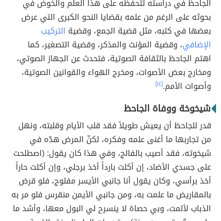
الجاحظ في دراسته لتحفظه على هذا العلم والخوض في
بحوثه على الرغم من علمه بقضايا النحو الكبرى التي عرض
بعضها في كتبه، مثل قضية الجمع، وقضية
التركيب
الإضافي
، وقضية المؤنث والمذكر، وقضية التصغير، كما
اهتم الجاحظ بالثقافة الصوتية، فتحدث عن الجهاز الصوتي،
ومخارج بعض الأصوات، ومخرج الهواء والقوانين الصوتية،
وأصوات الأمم.
[١٤]
شيخوخة ووفاة الجاحظ
قدر للجاحظ أن يعيش طويلاً فقد قلب الأيام وقلبته، ونهل
من تجاربها ما أغنى علمه وفكره، لكنّ المرض هدّه في
شيخوته، فقد أصيب بالفالج، وفي هذا كان يقول: (اصطلحت
على جسدي الأضاد، إن أكلت بارداً أخذ برجلي، وإن أكلت حاراً
أخذ برأسي، وكان يقول أنا جانبي الأيسر مفلوج، فلو قرض
بالمقاريض ما علمت به، ومن جانبي الأيمن منقرس فلو مر به
الذباب لألمت، وبي حصاة لا ينسرح لي البول معها، وأشد ما