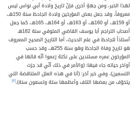
لهذا الخبر، ومن جهةٍ أخرى فإنّ تاريخ ولادة أبي نواس ليس
معروفاً، وقد جعل بعض المؤرخين ولادة الجاحظ سنة 150هـ،
أو 159هـ، أو 160هـ، أو 163هـ، أو 164هـ، 165هـ، كما جعل
أصحاب التراجم أبا يوسف القاضي المتوفي سنة 182هـ
أستاذاً للجاحظ في علم الحديث، أما التاريخ الصحيح المعروف
هو تاريخ وفاة الجاحظ وهو سنة 255هـ، وقد حسب
المؤرخون عمره مستندين على نكتة زعموا أنّه قالها في
أواخر حياته جاء فيها: (والأمر في ذلك أنّي قد جزت
التسعين)، وفي خبر آخر: (أنا في هذه العلل المتناقضة التي
يتخوّف من بعضها التلف وأعظمها ستة وتسعون سنة).
[٣]