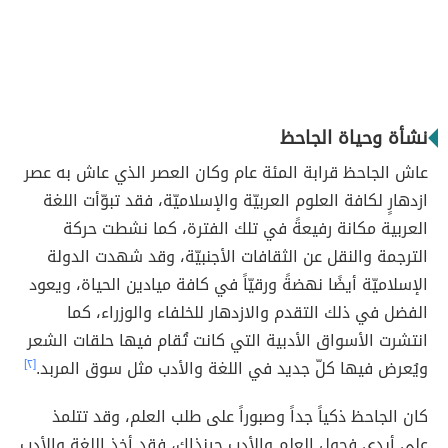
نشأة وحياة الجاحظ
عاش الجاحظ قرابة المئة عام وكان العصر الذي عاش به عصر
ازدهارٍ لكافة العلوم العربيّة والإسلاميّة، فقد تبوّأت اللغة
العربية مكانة رفيعةً في تلك الفترة، كما نشطت حركة
الترجمة والنقل عن الثقافات الأجنبيّة، وقد شهدت الدولة
الإسلاميّة أيضًا نهضةً ورقيّاً في كافة ميادين الحياة، ويعود
الفضل في ذلك التقدم والازدهار للخلفاء والوزراء، كما
انتشرت الأسواق الأدبية التي كانت تُقام فيها حلقات الشعر
ويُعرض فيها كلّ جديد في اللغة والأدب مثل سوق المربد.
[٢]
كان الجاحظ ذكياً جداً وصبوراً على طلب العلم، وقد تتلمذ
على أيدي فحول العلم والأدب حينذاك، فقد أخذ اللغة والأدب