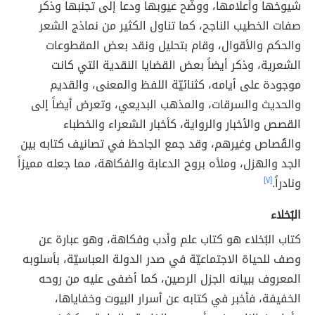
شيوخها وأعلامها، ووضّح عيوبها ودعا إلى تجنبها وذكر
صفات الخطيب الناجح، كما تناول الكثير من نماذج الشعر
والحكم والأقوال، وقام بتحليل ونقد بعض المقطوعات
الشعرية، وذكر أيضاً بعض القضايا النقدية التي كانت
موجودة على أيامه، كثنائيّة اللفظ والمعنى، والقديم
والحديث والسرقات، والمذهب البديعي، وتعرض أيضاً إلى
القصص والأخبار والرواية، كأخبار الشعراء والخطباء
والقُصاص وغيرهم، وقد جمع الجاحظ في تصانيف كتابه بين
الجد والهزل، وملأه بروح الدعابة والفكاهة، مما جعله مميزاً
ونادراً.
[٧]
البُخلاء
كتاب البُخلاء هو كتاب علم وأدب وفكاهة، وهو عبارة عن
وصف للحياة الاجتماعيّة في صدر الدولة العباسيّة، بأسلوبه
المعروف ببيانه الجزل الرصين، كما أضفى عليه من روحه
الخفيفة، فأخبر في كتابه عن أسرار البيوت وخفاياها،