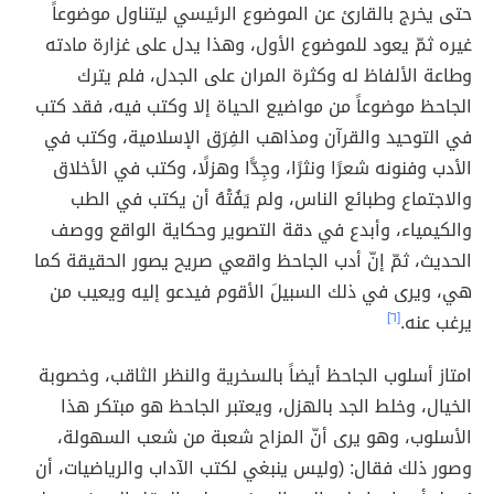
حتى يخرج بالقارئ عن الموضوع الرئيسي ليتناول موضوعاً
غيره ثمّ يعود للموضوع الأول، وهذا يدل على غزارة مادته
وطاعة الألفاظ له وكثرة المران على الجدل، فلم يترك
الجاحظ موضوعاً من مواضيع الحياة إلا وكتب فيه، فقد كتب
في التوحيد والقرآن ومذاهب الفِرَق الإسلامية، وكتب في
الأدب وفنونه شعرًا ونثرًا، وجِدًّا وهزلًا، وكتب في الأخلاق
والاجتماع وطبائع الناس، ولم يَفُتْهُ أن يكتب في الطب
والكيمياء، وأبدع في دقة التصوير وحكاية الواقع ووصف
الحديث، ثمّ إنّ أدب الجاحظ واقعي صريح يصور الحقيقة كما
هي، ويرى في ذلك السبيلَ الأقوم فيدعو إليه ويعيب من
يرغب عنه.
[٦]
امتاز أسلوب الجاحظ أيضاً بالسخرية والنظر الثاقب، وخصوبة
الخيال، وخلط الجد بالهزل، ويعتبر الجاحظ هو مبتكر هذا
الأسلوب، وهو يرى أنّ المزاح شعبة من شعب السهولة،
وصور ذلك فقال: (وليس ينبغي لكتب الآداب والرياضيات، أن