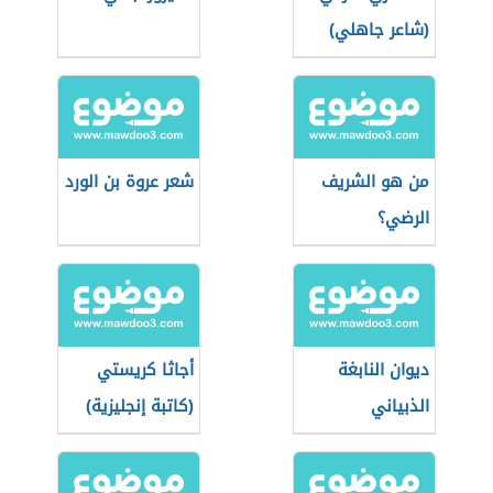
(شاعر جاهلي)
من هو الشريف
شعر عروة بن الورد
الرضي؟
ديوان النابغة
أجاثا كريستي
الذبياني
(كاتبة إنجليزية)