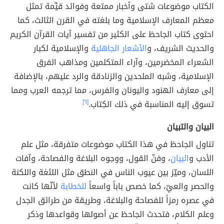
الكتاب موضوعات شتى وأخبار ممتعة وفوائد قيِّمة تمثل
معظم المعارف الإسلامية وما بلغته في القرن الثالث، كما
احتوى كتاب الجاحظ على الكثير من تفسير آيات القرآن الكريم
والحديث الشريف، و
الأشعار الجاهلية
والإسلامية لكبار
الشعراء المخضرمين، وآراء المتكلمين ومذاهب الفرق
الإسلامية، وشبه الملحدين والزنادقة والرد عليهم، بالإضافة
إلى معارف الهنود واليونان والفرس، مما ترجمه العرب ومما
تسوق إليه المناسبة في ذلك الكِتاب.
[٦]
البيان والتبيان
تناول الجاحظ في هذا الكتاب موضوعات متفرقة، مثل علم
الأدب و
البيان
، وفنّ القول، ووجوه البلاغة والفصاحة، وآفات
اللسان، وميّز بين عيوب الناس في النطق مثل اللثغة واللكنة
والحصر والعيّ، كما خصص باباً واسعاً
للخطابة
لأنّها كانت
في عصره رمزاً للفصاحة والبلاغة، وطريقة من طرائق الجدل
وعلم الكلام، فتحدث الجاحظ عن أصولها وقواعدها وذكر