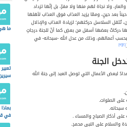
العار، ولا نجاة لهم منها ولا مفرّ، بل إنّها تزداد
حيناً بعد حينٍ، وممّا يزيد العذاب فوق العذاب لأهلها
ن، تُثقل السلاسل حركتهم؛ لزيادة العذاب والإذلال
ما هي 
لها دركاتٌ بعضها أسفل من بعضٍ كما أنّ للجنة درجاتٍ
 بحسب أعمالهم، وذلك من عدل الله -سبحانه- في
[٣]
[٢]
دخل الجنة
تعبير ا
دادٌ لبعض الأعمال التي توصل العبد إلى جنة الله
سيرين
ن.
على الصلوات.
بماذا 
ه سبحانه.
في قب
على أذكار الصباح والمساء .
اة والسلام على النبي محمدٍ.