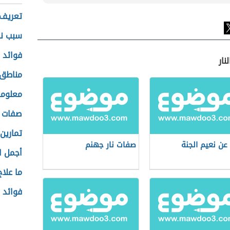
تعريف 
سبب نز
فوائد 
نار
مناطق 
معلوما
صفات ا
تمارين
عن نعيم الجنة
صفات نار جهنم
أجمل ا
ما علاج
فوائد ا