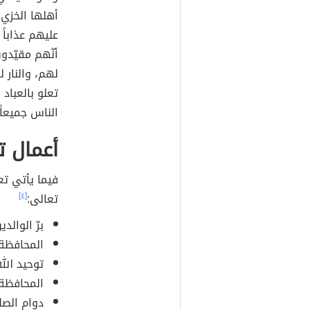
أهلها الخزي و
عليهم عذاباً 
أنّهم مقيّدو
لهم، والنار 
تعلو بالعباد
الناس جميعاً.
أعمال ت
فيما يأتي تع
تعالى:
[٤]
برّ الوالدي
المحافظة 
توحيد الل
المحافظة 
دوام الصل