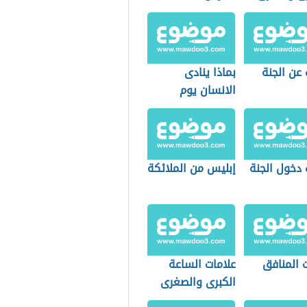
يب
عن الجنة
بماذا ينادى
الانسان يوم
القيامة
 دخول الجنة
إبليس من الملائكة
 المنافق
علامات الساعة
الكبرى والصغرى