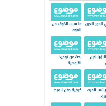
الحور العين
ما سبب الخوف من
الموت
لرؤيا لابن
بحث عن توحيد
الألوهية
يشعر الميت
كيفية دفن الميت
ره