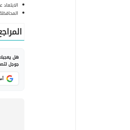
الابتعاد 
المحافظة ع
المراجع
هل يعجبك 
جوجل لتصلك
أض