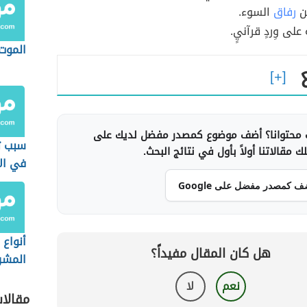
عن
رفاق
السوء.
لى وِردٍ قرآنيٍ.
الموت
محتوانا؟ أضف موضوع كمصدر مفضل لديك على
سبب ت
 مقالاتنا أولاً بأول في نتائج البحث.
في الأ
ف كمصدر مفضل على Google
أنواع 
هل كان المقال مفيداً؟
المشر
نعم
لا
مقالا