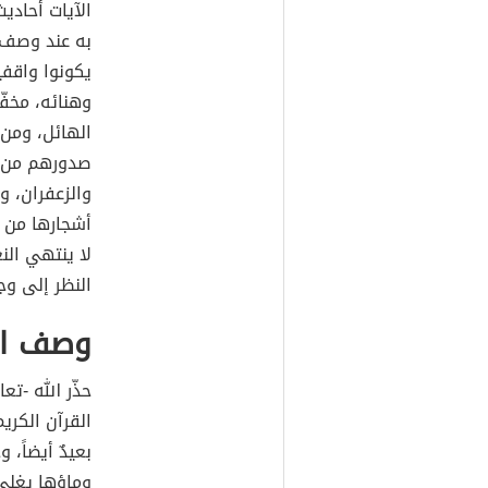
الآيات أحاديث
به عند وصف ا
يكونوا واقف
وهنائه، مخفّ
الهائل، ومن 
صدورهم من كلّ
والزعفران، 
أشجارها من ا
لا ينتهي الن
النظر إلى وجه
وصف الن
حذّر الله -ت
القرآن الكريم
بعيدٌ أيضاً، 
وماؤها يغلي 