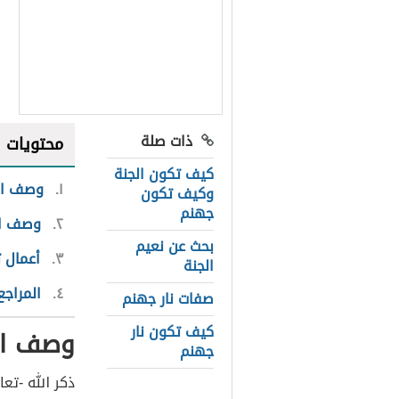
ذات صلة
محتويات
كيف تكون الجنة
١
وصف ال
وكيف تكون
جهنم
٢
وصف ال
بحث عن نعيم
٣
أعمال ت
الجنة
٤
المراجع
صفات نار جهنم
كيف تكون نار
وصف ال
جهنم
ذكر الله -تع