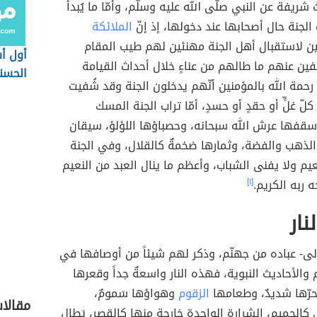
 شريفة عن النبي صلّى الله عليه وسلّم، وأمّا ما يُبدأ
لجنة حال أصحابها عند دخولها، إذ إنّ
الملائكة
ين لاستقبال أهل الجنة مهنئين لهم طيب المقام
أول أس
فين عنهم ما طالهم من عناءٍ خلال أحداث القيامة
الحسن
رحمة الله بالمؤمنين أنّهم يدخلون الجنة وقد شُفيت
 غلٍّ أو حقدٍ أو حسدٍ، أمّا تراب الجنة المسك
وسقفها عرش الله سبحانه، وحصباؤها اللؤلؤ، سيقان
لذهب والفضة، وثمارها ضخمةٌ كالقلال، وفي الجنة
عيم ولا يفنى الشباب، وأعظم ما ينال العبد من النعيم
 ربه الكريم.
[١]
ار
عالى- عباده من جهنّم، وذكر لهم شيئاً من أوصافها في
 والأحاديث النبوية، فهذه النار واسعةٌ جداً وقعرها
وحرّها شديدٌ، وطعامها
الزقوم
وهواؤها سَمومٌ،
مقالا
كالحميم، الشرارة الواحدة خارجة منها كالقصر، يَطال