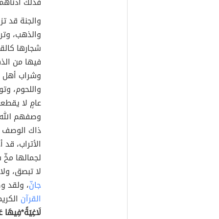
فذلك أدناهم م
والجنة قد تز
والذهب، وترا
شجارها كالقل
فيها من الذه
وشراب أهل ال
واللحوم، وتو
عامٍ لا يقطع
وصفهم الله -
ذاك الوصف 
الأتراب، قد 
لجمالها مخّ 
لا تبصق، ولا
جانّ
، ولقد و
القرآن
الكريم
لَاغِيَةً*فِيهَا عَ