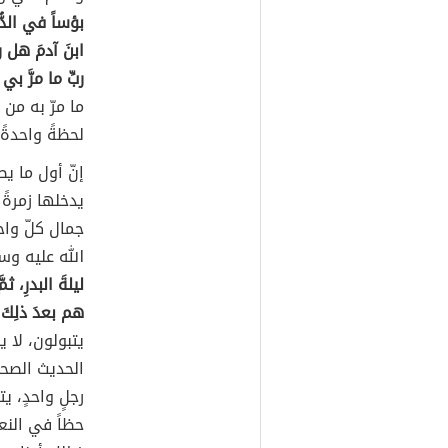
بؤساً في الدُّن
ابنَ آدمَ هل رأ
ربِّ ما مرَّ بي
ما مرّ به من 
لحظةً واحدةً.
إنّ أول ما ي
يدخلها زمرةً
جمال كلّ واح
الله عليه وس
ليلةَ البدرِ، ثم
هم بعدَ ذلِكَ م
يتبولون، لا ي
الحديث الصحي
رجلٍ واحدٍ، 
حظاً في النع