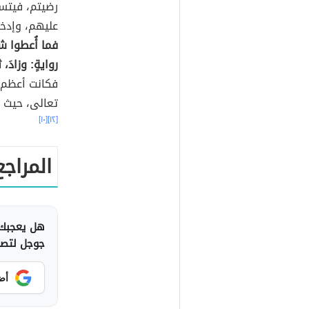
رضيتم، فيتسا
عليهم، وإدخا
فما أُعطوا شي
روايةٍ: وزادَ، ثم
فكانت أعظم
تعالى، حيث ق
[١٠]
[١٢]
المراجع
هل يعجبك 
جوجل لتصلك
أض