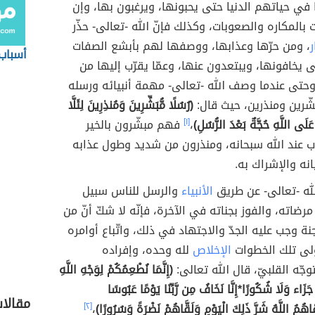
في حياتهم الدنيا حتى يحبونها، ويرغبون بها، وإن
 بالمكاره والصعوبات، وكذلك فإنّ الله -تعالى- حذّر
ر
، ومن حرّها وعذابها، ووصفها لهم بأبشع الصفات
أسباب
ى يخافونها، ويبتعدون عنها، وعمّا يقرّب إليها من
وحتى عندما وصف الله -تعالى- مهمة أنبيائه ورسله
بشّرين ومنذرين، حيث قال:
(رُسُلًا مُّبَشِّرِينَ وَمُنذِرِينَ لِئَلَّا
َلَى اللَّهِ حُجَّةٌ بَعْدَ الرُّسُلِ)
،
[١]
فهم مبشّرون بالخير
اب عند الله سبحانه، ومنذرون من شديد وطول عذابه
نه والإشراك به.
لله -تعالى- عن طريق
الأنبياء
والرسل للناس سبيل
رضاته، والفوز بجناته في الآخرة، فإنّه لا شكّ أنّ من
نة وجب عليه الجدّ والاجتهاد في ذلك، واتّباع أوامره
ولى تلك الخطوات
الإخلاص
لله وحده، وإفراده
توجّه القلبيّ، قال الله تعالى:
(إِنَّمَا نُطْعِمُكُمْ لِوَجْهِ اللَّهِ
جَزَاء وَلَا شُكُورًا*إِنَّا نَخَافُ مِن رَّبِّنَا يَوْمًا عَبُوسًا
مقالا
اهُمُ اللَّهُ شَرَّ ذَلِكَ الْيَوْمِ وَلَقَّاهُمْ نَضْرَةً وَسُرُورًا)
،
[٢]