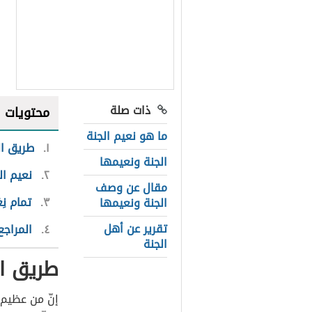
ذات صلة
محتويات
ما هو نعيم الجنة
١
طريق ال
الجنة ونعيمها
٢
نعيم ال
مقال عن وصف
٣
تمام نِع
الجنة ونعيمها
تقرير عن أهل
٤
المراجع
الجنة
طريق ال
إنّ من عظيم 