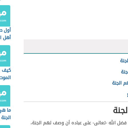
أول ط
أهل ال
جنة
كيف ي
جنة
الموت
َم الجنة
جنة
ما هي
الجنة
فضل الله -تعالى- على عباده أن وصف لهم الجنة،