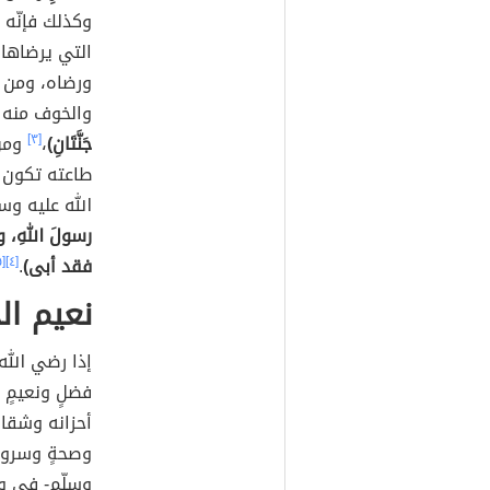
وكذلك فإنّه 
التي يرضاها، 
ورضاه، ومن ا
والخوف منه و
جَنَّتَانِ)
،
[٣]
ومن 
طاعته تكون ط
الله عليه وس
رسولَ اللهِ،
فقد أبى)
.
[٤]
[٥]
نعيم ال
إذا رضي الله
فضلٍ ونعيمٍ 
أحزانه وشقائ
وصحةٍ وسرورٍ
وسلّم- في و