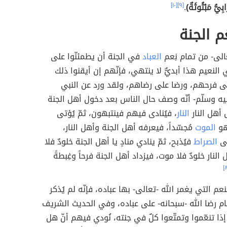
بِيُّ مَبْثُوثَةٌ)
.
[٩]
[١٠]
َم الجنة
الى- من تمام نِعم
العباد
في الجنة أن يطمئنّوا على
النعيم هذا أبديٌّ لا ينتهي، فإنّهم إن أيقنوا ذلك
على فرحهم، ورضا على رضاهم، ولقد ورد عن النبي
ليه وسلّم- أنّه وصف حال الناس بعد دخول أهل الجنة
 أهل النار
النار
، فيُنادى فيهم فينتبهون، ثمّ يُؤتى
هو
الموت
مُجسّداً، فيعرفه أهل الجنة وأهل النار،
لى
الصراط
فيُذبح، ثمّ ينادي منادٍ يا أهل الجنة خلودٌ فلا
النار خلودٌ فلا موت، فيزداد أهل الجنة فرحاً وغِبطةً
نعم التي يغمر الله -تعالى- بها عباده، فإنّه لم يُذكر
م رضا الله -سبحانه- على عباده، وفي الحديث الشريف
إذا تنعّموا وتمتّعوا كلٌ في جنته، نُودي فيهم أنّ هل