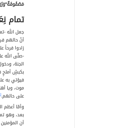
مَصْفُوفَةٌ*وَزَرَا
تمام نِع
جعل الله -تع
أنّ حالهم في 
زادوا فرحاً 
-صلّى الله ع
الجنة، ودخول
بكبشٍ أملحٍ 
فيؤتي به ع
موت، ويا أهل 
على حالهم.
[٨]
وأمّا أعظم ال
بعد، وهو تما
أن المؤمنين 