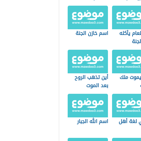
عام يأكله
اسم خازن الجنة
جنة
موت ملك
أين تذهب الروح
بعد الموت
 لغة أهل
اسم الله الجبار