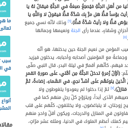
يا من أَهلِ الجنَّةِ فيُصبَغُ صبغةً في الجنَّةِ فيقالُ لهُ يا
يتَ بؤساً قطُّ هل مرَّ بِك شدَّةٌ قطُّ فيقولُ لا واللَّهِ يا
ما هي
 بؤسٌ قطُّ ولا رأيتُ شدَّةً قطُّ)
،
[٦]
وذلك لأنّه نسي جميع
تعالى
أحزانٍ وشقاءٍ، عندما رأى
الجنة
ونعيمها وجمالها
[٥]
صيب المؤمن من نعيم الجنة حين يدخلها، هو أنّه
 وجماعةً مع المؤمنين أصحابه وأحبابه، يدخلون فيزيد
سبب ت
د فيهم، كأنّهم أقمارٌ في ليلة البدر، قال النبي صلّى
في الأ
لّم:
(أوَّلُ زُمرةٍ تدخلُ الجنَّةَ مِن أمَّتي، علَى صورةِ القمرِ
َّ الَّذينَ يلونَهُم علَى أشدِّ نجمٍ، في السَّماءِ، إضاءةً، ثمَّ
َنازلُ)
،
[٧]
ثمّ إذا دخلوا لم يعودوا يتغوطون ولا
صيبهم الأذى أبداً، ويتزوّج كلّ رجلٍ منهم كما في
أنواع 
ح زوجتان، لا يتباغضون، ولا يخلتفون، كلّهم على قلب
المشر
يتفاوتون في المنازل والدرجات، ويكون أقلّ واحدٍ منهم
يم كملك أعظم الملوك في الدنيا، ومثله عشر مرّاتٍ،
مقالا