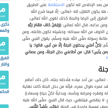
من بعد الإخلاص لله تكون
الاستقامة
على الطريق
فلا يكون التقرّب لله -تعالى- إلّا فيما شرع الله
لطرق إلى الرضا والجنة كذلك تقوى الله تعالى،
ذكرى ا
من عذابه، قال الله تعالى:
(وَلِمَنْ خَافَ مَقَامَ رَبِّهِ
والمعر
الخوف من الله سبحانه- وخشيته تكون طاعته، ومن
اعة رسوله صلّى الله عليه وسلّم، يقول النبي صلّى
لّم:
(كلُّ أمتي يدخلون الجنةَ إلّا من أبى، قالوا: يا
 ومن يأبى؟ قال: من أطاعني دخل الجنةَ، ومن عصاني
الفرق 
والنار
جنة
 -تعالى- عن أحد عباده فأدخله جنته، كان ذلك أعظم
قد غمره طوال عمره، فإنّه من دخل الجنة كانت نهاية
الحكمة
ه وفقره ومرضه وبأسه، وبدايةً لكلّ حياةٍ وسعادةٍ
، لا ينقضي فينتهي، حيث قال النبيّ -صلّى الله عليه
صف غمسةٍ واحدةٍ في الجنة:
(يؤتَى بأشدِّ النَّاسِ