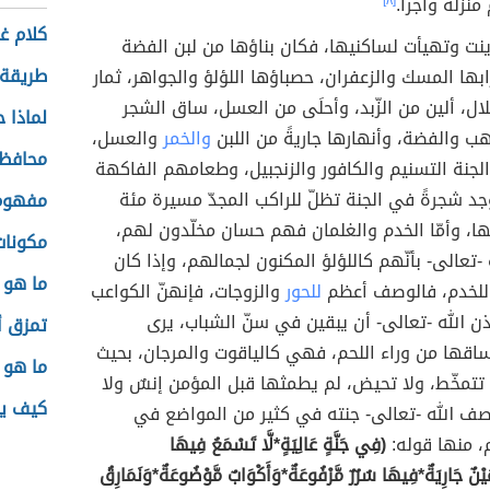
نزلةً وأجراً.
[٨]
كلام غ
ينت وتهيأت لساكنيها، فكان بناؤها من لبن الفضة
طريقة 
بها المسك والزعفران، حصباؤها اللؤلؤ والجواهر، ثمار
ال، ألين من الزّبد، وأحلَى من العسل، ساق الشجر
لماذا ح
ب والفضة، وأنهارها جاريةً من اللبن
والخمر
والعسل،
محافظ
جنة التسنيم والكافور والزنجبيل، وطعامهم الفاكهة
جد شجرةً في الجنة تظلّ للراكب المجدّ مسيرة مئة
مفهوم 
ها، وأمّا الخدم والغلمان فهم حسان مخلّدون لهم،
مكونات
تعالى- بأنّهم كاللؤلؤ المكنون لجمالهم، وإذا كان
ما هو 
للخدم، فالوصف أعظم
للحور
والزوجات، فإنهنّ الكواعب
أذن الله -تعالى- أن يبقين في سنّ الشباب، يرى
تمزق أ
ساقها من وراء اللحم، فهي كالياقوت والمرجان، بحيث
ما هو 
 تتمخّط، ولا تحيض، لم يطمثها قبل المؤمن إنسٌ ولا
كيف يص
صف الله -تعالى- جنته في كثير من المواضع في
، منها قوله:
(فِي جَنَّةٍ عَالِيَةٍ*لَّا تَسْمَعُ فِيهَا
يْنٌ جَارِيَةٌ*فِيهَا سُرُرٌ مَّرْفُوعَةٌ*وَأَكْوَابٌ مَّوْضُوعَةٌ*وَنَمَارِقُ