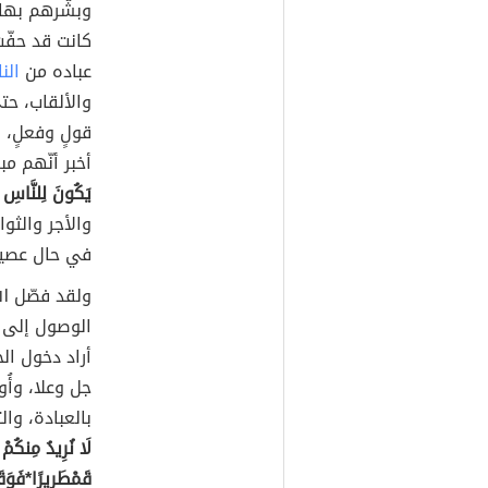
وبشّرهم بها 
كانت قد حفّت
عباده من
النا
والألقاب، حت
قولٍ وفعلٍ، 
أخبر أنّهم م
يَكُونَ لِلنَّاسِ ع
والأجر والثو
في حال عصيا
ولقد فصّل ا
الوصول إلى م
أراد دخول الج
جل وعلا، وأُ
بالعبادة، وال
لَا نُرِيدُ مِنكُمْ 
قَمْطَرِيرًا*فَوَقَ