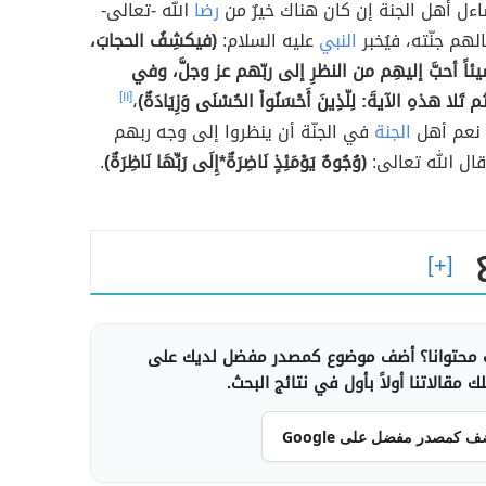
ءل أهل الجنة إن كان هناك خيرٌ من
رضا
الله -تعالى-
لهم جنّته، فيُخبر
النبي
عليه السلام:
(فيكشِفُ الحجابَ،
ئاً أحبَّ إليهِم من النظرِ إلى ربّهم عز وجلَّ، وفي
 تَلا هذهِ الآيةَ: لِلّذِينَ أَحْسَنُواْ الحُسْنَى وَزِيَادَةٌ)
،
[١١]
 نعم أهل
الجنة
في الجنّة أن ينظروا إلى وجه ربهم
ال الله تعالى:
(وُجُوهٌ يَوْمَئِذٍ نَاضِرَةٌ*إِلَى رَبِّهَا نَاظِرَةٌ)
.
محتوانا؟ أضف موضوع كمصدر مفضل لديك على
 مقالاتنا أولاً بأول في نتائج البحث.
ف كمصدر مفضل على Google