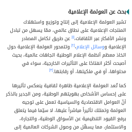
بحث عن العولمة الإعلامية
تشير العولمة الإعلامية إلى إنتاج وتوزيع واستهلاك
المنتجات الإعلامية على نطاق عالمي، ممّا يسهل من تبادل
ونشر الأفكار عبر الثقافات،
[١]
عن طريق تكامل المصادر
الإعلامية و
وسائل الإعلام
،
[٢]
وتتمحور العولمة الإعلامية حول
اتخاذ معظم أنظمة الإعلام الوطنية اتجاهات عالمية، بحيث
أصبحت أكثر انفتاحًا على التأثيرات الخارجية، سواء في
محتواها، أو في ملكيتها، أو رقابتها.
[٣]
كما تُعد العولمة الإعلامية ظاهرة ثقافية ينعكس تأثيرها
على إحساس الأشخاص بهويتهم الوطنية، ومن الجدير بالذكر
أنّ العوامل الاقتصادية والسياسية تعمل على توجيه
العولمة وتمتلك تأثيراً مباشراً عليها، لا سيّما فيما يتعلق
برفع القيود التنظيمية عن الأسواق الوطنية، والتجارة،
والاستثمار، مما يسهّل من وصول الشركات العالمية إلى