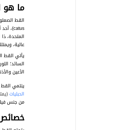
ما هو 
catus)،
المتحدة، ذا 
عالية، ويمتلك
يأتي القط ال
السائد؛ اللو
الأعين والأذن
ينتمي القط 
الحبليات
(يمت
من جنس فيل
خصائص 