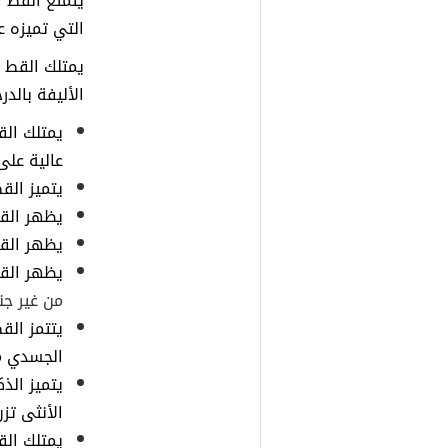
يتمتع القط 
التي تميزه 
يمتلك القط 
الأليفة بالد
يمتلك الق
عالية على 
يتميز الق
يظهر القط
يظهر الق
يظهر الق
من غير ج
يتتمز الق
الجسدي م
الأنثى تزن 3-7 ك
يمتلك الق