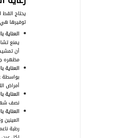
رعاية ا
يحتاج القط ا
توفيرها هي:
العناية ب
يمنع تشاب
أن تمشيط
مظهره جميل
العناية با
بواسطة غ
أمراض الل
العناية با
نصف شهر
العناية با
العينين و
رطبة ناعم
لكل عين، 