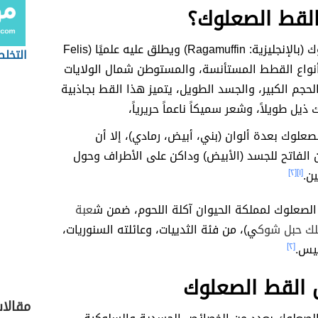
القط الصعلوك؟
القط الصعلوك (بالإنجليزية: Ragamuffin) ويطلق عليه علميًا (Felis
التخل
 أحد أنواع القطط المستأنسة، والمستوطن شمال الولايات
الحجم الكبير، والجسد الطويل، يتميز هذا القط بجاذبية
 ذيل طويلاً، وشعر سميكاً ناعماً حريرياً،
صعلوك بعدة ألوان (بني، أبيض، رمادي)، إلا أن
ن الفاتح للجسد (الأبيض) وداكن على الأطراف وحول
ين.
[١]
[٢]
الصعلوك لمملكة الحيوان آكلة اللحوم، ضمن ش
عبة
لك حبل شوك
ي)، من فئة الثدييات، وعائلته السنوريات،
يس.
[٢]
القط الصعلوك
مقالات