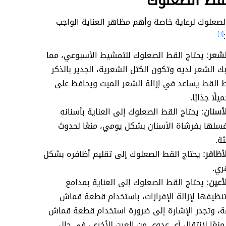
لقط الصعلوك
لصعلوك لرعاية خاصة وأهم مظاهر العناية الواجب
[٦]
الشعر:
يحتاج القط الصعلوك للتمشيط الأسبوعي، مما
ك الشعر لديه وتكون الكتل الشعرية، الجدير بالذكر
 القط يساعد في إزالة الشعر الميت ويحافظ على
ًا جذابًا.
لأسنان:
يحتاج القط الصعلوك إلى العناية بأسنانه
سلها بفرشاة الأسنان بشكل يومي، منعًا لحدوث
ثة.
لأظافر:
يحتاج القط الصعلوك إلى تقليم أظافره بشكل
ي.
لأعين:
يحتاج القط الصعلوك إلى العناية بمدامع
تنظيفها لإزالة الإفرازات، باستخدام قطعة قماش
ة، وتجدر الإشارة إلى ضرورة استخدام قطعة قماش
منعًا لانتقال أي عدوى من العين للأخرى، في حال