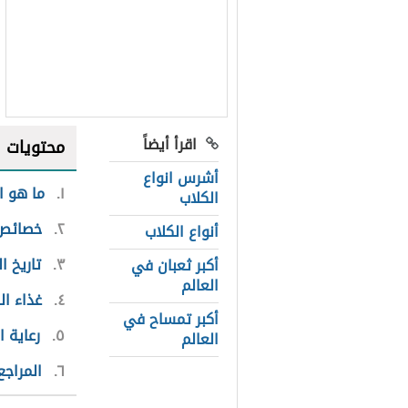
اقرأ أيضاً
محتويات
أشرس انواع
١
ما هو ا
الكلاب
٢
خصائص 
أنواع الكلاب
٣
تاريخ 
أكبر ثعبان في
العالم
٤
غذاء ا
أكبر تمساح في
٥
رعاية 
العالم
٦
المراجع