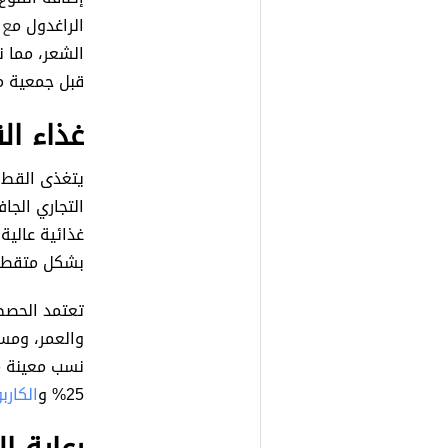
الراغدول م
ع
الشعر، مما ن
قبل جمعية محبي
غذاء ال
يتغذى القط 
التجاري الجا
غذائية عالية 
بشكل متقطع خ
تعتمد الحصص
والعمر، ومست
نسب معينة من
25% و
الكارب