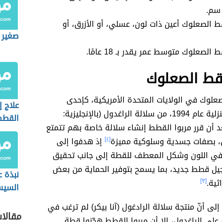
ط الصعلوك أعين ذات لون، عسلي، أو الأزرق، أو
صغير 
الصعلوك متوسط عمر يقدر بـ 18 عامًا.
لقط الصعلوك
علوك في الولايات المتحدة الأمريكية، كإحدى
علاج 
السلالات المنزلية عام 1994، من سلالة الراغدول (بالإنجليزية:
القطط
Ra)، بعد أن قرر مربوا القطط إنشاء سلالة خاصة بهم تتمتع
بالنشا
ل، بصفات جسدية وسلوكية مميزة
[٤]
إذ هدفوا إلى
ع في اللون وشكل المعطف للقطة إلى جانب تحقيق
جيل قطط جديد، بما يسمح بتوفير الحماية من بعض
نبذة 
ثية.
[٣]
السي
إلى أنّ منتجة سلالة الرادغول (آنا بيكر) لم ترغب في
مقالا
 على الراغدول، إلا أن مربوا القطط هجّنوا قطة