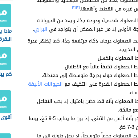
الصعلوك بعدد من الخصائص الجسدية والسلوكية
عن غيره من القطط وأهمها:
[٢]
[٣]
الصعلوك شخصية ودودة جدًا، ويعد من الحيوانات
رجة الأولى إذ من غير الممكن أن يتواجد ف
ي
البراري
.
ماذا 
البقرة
ط الصعلوك درجات ذكاء مرتفعة جدًا، كما يُظهر قدرة
التدريب.
ط الصعلوك بالكسل.
 الصعلوك تكيفاً عالياً مع الأطفال.
كم يبل
ط الصعلوك مواء بدرجة متوسطة إلى معتدلة.
ط الصعلوك القدرة على التكيف مع
الحيوانات الأليفة
نس
ه.
ط الصعلوك بأنه قط حضن بامتياز، إذ يحب التفاعل
ع مالكة.
أقوى 
يتميز الذكر بأنه أثقل من الأنثى، إذ يزن ما يقارب 5-9 كغ، بينما
غ.
ط الصعلوك حجماً متوسطاً، إذ يصل طوله إلى ما