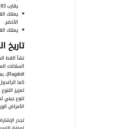
يقارب 83 سم.
يمتلك الق
الأخضر.
يمتلك القط 
تاريخ ا
نشأ القط الص
gdoll
كما الراغدو
تعزيز التنو
تنوع جيني ل
الأمراض الورا
تجدر الإشارة 
إضافة التنوع