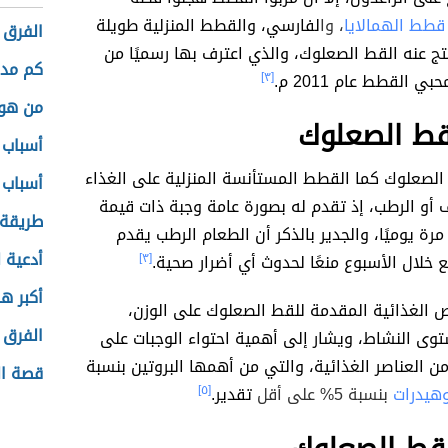
قطط الهمالايا
، وا
لفارسي، والقطط المنزلية طويلة
الفرق 
تج عنه القط الصعلوك، والذي اعترف بها رسميًا من
كم مدة
 القطط عام 2011 م.
[٣]
من هو 
قط الصعلوك
أسباب 
الصعلوك كما القطط المستأنسة المنزلية على الغذاء
أسباب 
ف أو الرطب، إذ تقدم له بصورة عامة وجبة ذات قيمة
طريقة 
مرة يوميًا، والجدير بالذكر أن الطعام الرطب يقدم
أدعية 
لال الأسبوع منعًا لحدوث أي أضرار صحية.
[٣]
أكبر ه
 الغذائية المقدمة للقط الصعلوك على الوزن،
الفرق ب
وى النشاط، ويشار إلى أهمية احتواء الوجبات على
 العناصر الغذائية، والتي من أهمها البروتين بنسبة
قصة ال
وهيدرات
بنسبة 5% على أقل
تقدير.
[٥]