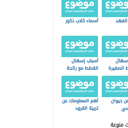
الفهد
أسماء كلاب ذكور
إسهال
أسباب إسهال
 الصغيرة
القطط مع رائحة
كريهة
عن حيوان
أهم المعلومات عن
سي
تربية القرود
المنزلية
ت منوعة