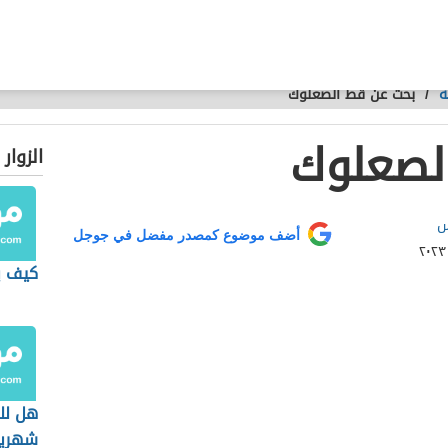
ة
/
بحث عن قط الصعلوك
لصعلوك
الزوار
س
أضف موضوع كمصدر مفضل في جوجل
كيف ين
هل لل
شهري