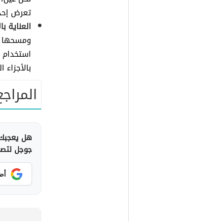
تعرض إحدا
العناية با
ومسحها بم
استخدام ا
بالأجزاء ا
المراجع
هل يعجبك 
جوجل لتصلك
أض