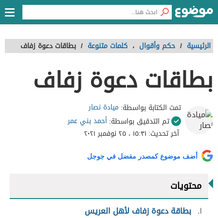
الرئيسية
/
حكم وأقوال
،
كلمات متنوعة
/
بطاقات دعوة زفاف
بطاقات دعوة زفاف
ميادة نصار
تمت الكتابة بواسطة:
أحمد بني عمر
تم التدقيق بواسطة:
آخر تحديث:
١٥:٣١ ، ٢٥ نوفمبر ٢٠٢١
أضف موضوع كمصدر مفضل في جوجل
محتويات
١
بطاقة دعوة زفاف لأهل العريس