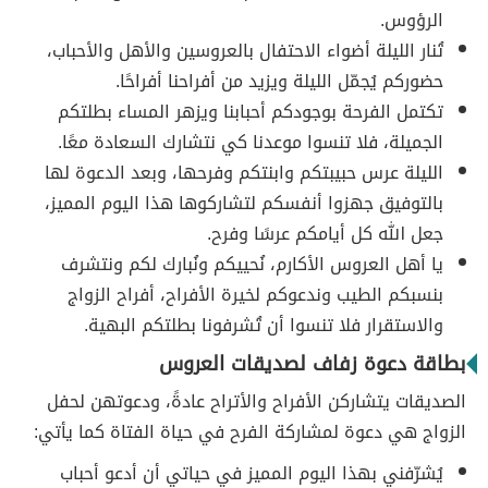
الرؤوس.
تُنار الليلة أضواء الاحتفال بالعروسين والأهل والأحباب،
حضوركم يُجمّل الليلة ويزيد من أفراحنا أفراحًا.
تكتمل الفرحة بوجودكم أحبابنا ويزهر المساء بطلتكم
الجميلة، فلا تنسوا موعدنا كي نتشارك السعادة معًا.
الليلة عرس حبيبتكم وابنتكم وفرحها، وبعد الدعوة لها
بالتوفيق جهزوا أنفسكم لتشاركوها هذا اليوم المميز،
جعل الله كل أيامكم عرسًا وفرح.
يا أهل العروس الأكارم، نُحييكم ونُبارك لكم ونتشرف
بنسبكم الطيب وندعوكم لخيرة الأفراح، أفراح الزواج
والاستقرار فلا تنسوا أن تُشرفونا بطلتكم البهية.
بطاقة دعوة زفاف لصديقات العروس
الصديقات يتشاركن الأفراح والأتراح عادةً، ودعوتهن لحفل
الزواج هي دعوة لمشاركة الفرح في حياة الفتاة كما يأتي:
يُشرّفني بهذا اليوم المميز في حياتي أن أدعو أحباب