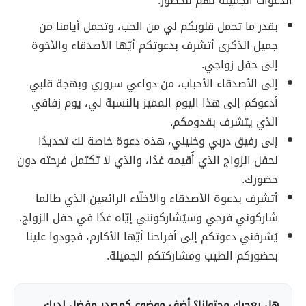
الدعوات الجميلة لهم للحضور:
بقدر ما تحمل قلوبكم لي من الحب، وتحمل أيامنا من
جميل الذكرى أتشرف بدعوتكم أيّها الأصدقاء والأخوة
إلى حفل زواجي.
إلى الأصدقاء الأحباب، من دواعي سروري وبهجة قلبي
أدعوكم إلى هذا اليوم المميز بالنسبة لي، يوم زفافي
الذي يتشرف بقدومكم.
إلى رفيق دربي وخليلي، هذه دعوة خاصة لك تحديدًا
لحفل الزواج الذي أُقيمه غدًا، والذي لا تكتمل فرحته دون
حضورك.
أتشرف بدعوة الأصدقاء والأخلّاء الرائعين الذي طالما
شاركوني فرحي وسيُشاركونني إيّاه غدًا في حفل الزواج.
يُشرفني دعوتكم إلى أفراحنا أيّها الأكارم، فجودوا علينا
بحضوركم الطيب ومشاركتكم الجميلة.
هل يعجبك محتوانا؟ أضف موضوع كمصدر مفضل لديك