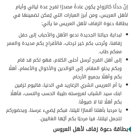
إنّ حدثًا كالزواج يكون عادةً مصدرًا لفرح عدة ليالي وأيام
لأهل العريس، ومن أبرز العبارات التي يُمكن تضمينها في
بطاقة دعوة الزفاف لأهل العريس ما يأتي:
لبداية حياتنا الجديدة ندعو الأهل والأحباب إلى حفل
زفافنا، ونُرحب بكم خير ترحاب، فالأفراح بكم مديدة والعمر
معكم طاب.
إلى أهل الفرح نُرسل أحلى الكلام، فهو لكم قد قام
وبكم يحلو المقام، إلى الوالدين والأخوال والأعمام، أهلًا
بكم وأهلًا بجميع الأرحام.
يا أم العريس انشري الزغاريد في الدنيا، فاليوم تزفين
ابنك سيد الشباب لعروسته طيبة الحسب والنسب، فأهلًا
بكم أهلًا لنا لا ضيوفًا.
يا مرحبا بأهلنا أقمارًا لليلنا، فبكم يُضيء عرسنا، وبحضوركم
تتجمل ليلتنا، فيا مرحبًا بكم أيّها الغاليين.
بطاقة دعوة زفاف لأهل العروس