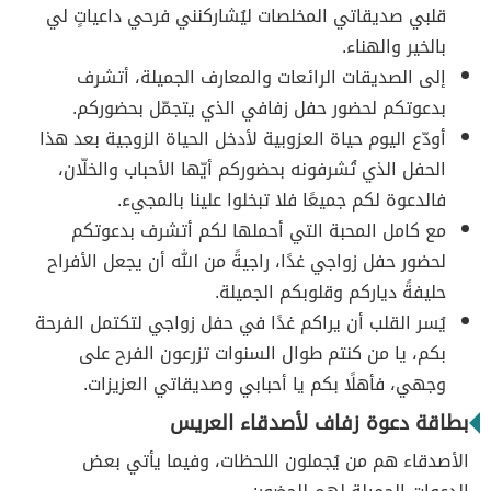
قلبي صديقاتي المخلصات ليُشاركنني فرحي داعياتٍ لي
بالخير والهناء.
إلى الصديقات الرائعات والمعارف الجميلة، أتشرف
بدعوتكم لحضور حفل زفافي الذي يتجمّل بحضوركم.
أودّع اليوم حياة العزوبية لأدخل الحياة الزوجية بعد هذا
الحفل الذي تُشرفونه بحضوركم أيّها الأحباب والخلّان،
فالدعوة لكم جميعًا فلا تبخلوا علينا بالمجيء.
مع كامل المحبة التي أحملها لكم أتشرف بدعوتكم
لحضور حفل زواجي غدًا، راجيةً من الله أن يجعل الأفراح
حليفةً دياركم وقلوبكم الجميلة.
يُسر القلب أن يراكم غدًا في حفل زواجي لتكتمل الفرحة
بكم، يا من كنتم طوال السنوات تزرعون الفرح على
وجهي، فأهلًا بكم يا أحبابي وصديقاتي العزيزات.
بطاقة دعوة زفاف لأصدقاء العريس
الأصدقاء هم من يُجملون اللحظات، وفيما يأتي بعض