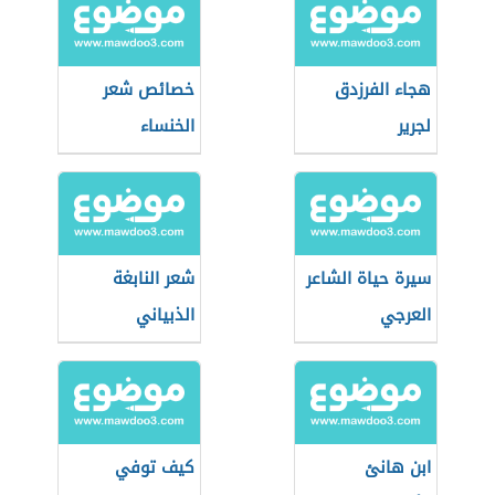
هجاء الفرزدق
خصائص شعر
لجرير
الخنساء
سيرة حياة الشاعر
شعر النابغة
العرجي
الذبياني
ابن هانئ
كيف توفي