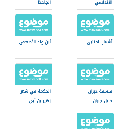
الأندلسي
الجاحظ
أشعار المتنبي
أين ولد الأصمعي
فلسفة جبران
الحكمة في شعر
خليل جبران
زهير بن أبي
سلمى