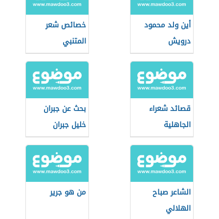
أين ولد محمود
خصائص شعر
درويش
المتنبي
قصائد شعراء
بحث عن جبران
الجاهلية
خليل جبران
الشاعر صباح
من هو جرير
الهلالي