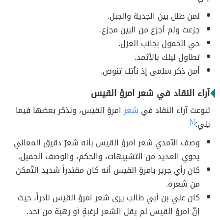
لمن طلل بين الجدية والجبل.
جزعت ولم أجزع من البين مجزع.
حي الحمول بجانب العزل.
تطاول ليلك بالأثمد.
أمن ذكر سلمى إذ نأتك تنوص.
آراء النقاد في شعر امرؤ القيس
تنوعت آراء النقاد في
شعر
امرؤ القيس، ونذكر بعضها فيما
يلي:
[٢]
وصف الآمدي شعر امرؤ القيس بأنه شعرٌ دقيق المعاني
يحوي العديد من التشبيهات، والحكم، والوصف الجميل.
كان رأي جرير بامرؤ القيس أنه كان مقتدراً شديد التّمكن
من شعره.
كان علي بن أبي طالب يرى شعر امرؤ القيس نادراً، حيث
إنّ امرؤ القيس لم يقل الشعر لرغبةٍ أو رهبة من أحد.