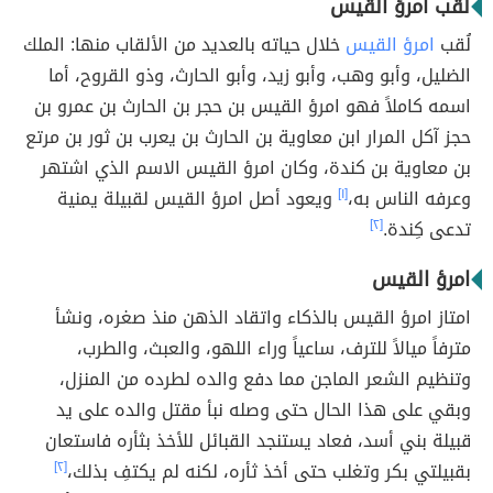
لقب امرؤ القيس
لُقب
امرؤ القيس
خلال حياته بالعديد من الألقاب منها: الملك
الضليل، وأبو وهب، وأبو زيد، وأبو الحارث، وذو القروح، أما
اسمه كاملاً فهو امرؤ القيس بن حجر بن الحارث بن عمرو بن
حجز آكل المرار ابن معاوية بن الحارث بن يعرب بن ثور بن مرتع
بن معاوية بن كندة، وكان امرؤ القيس الاسم الذي اشتهر
وعرفه الناس به،
[١]
ويعود أصل امرؤ القيس لقبيلة يمنية
تدعى كِندة.
[٢]
امرؤ القيس
امتاز امرؤ القيس بالذكاء واتقاد الذهن منذ صغره، ونشأ
مترفاً ميالاً للترف، ساعياً وراء اللهو، والعبث، والطرب،
وتنظيم الشعر الماجن مما دفع والده لطرده من المنزل،
وبقي على هذا الحال حتى وصله نبأ مقتل والده على يد
قبيلة بني أسد، فعاد يستنجد القبائل للأخذ بثأره فاستعان
بقبيلتي بكر وتغلب حتى أخذ ثأره، لكنه لم يكتفِ بذلك،
[٢]