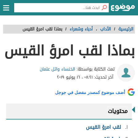
الرئيسية
/
الآداب
،
أدباء وشعراء
/
بماذا لقب امرؤ القيس
بماذا لقب امرؤ القيس
الخنساء وائل عثمان
تمت الكتابة بواسطة:
آخر تحديث:
٠٨:٢١ ، ١٦ يونيو ٢٠١٩
أضف موضوع كمصدر مفضل في جوجل
محتويات
١
لقب امرؤ القيس