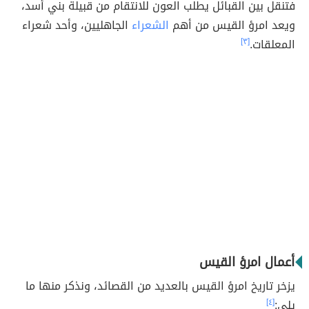
فتنقل بين القبائل يطلب العون للانتقام من قبيلة بني أسد،
ويعد امرؤ القيس من أهم
الشعراء
الجاهليين، وأحد شعراء
المعلقات.
[٣]
أعمال امرؤ القيس
يزخر تاريخ امرؤ القيس بالعديد من القصائد، ونذكر منها ما
يلي:
[٤]