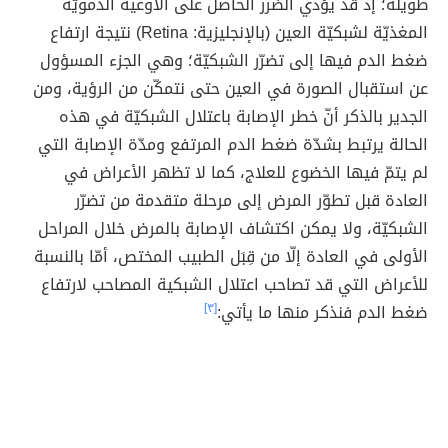
طويلة؛ إذ قد يؤدي الضرر الحاصل على الأوعية الدمويّة
المغذيّة لشبكيّة العين (بالإنجليزية: Retina) نتيجة ارتفاع
ضغط الدم فيها إلى تضرّر الشبكيّة؛ وهي الجزء المسؤول
عن استقبال الصورة في العين حتى نتمكّن من الرؤية، ومن
الجدير بالذكر أنّ خطر الإصابة باعتلال الشبكيّة في هذه
الحالة يرتبط بشدّة ضغط الدم المرتفع ومدّة الإصابة التي
لم يتمّ فيها الخضوع للعلاج، كما لا تظهر الأعراض في
العادة قبل تطوّر المرض إلى مرحلة متقدمة من تضرّر
الشبكيّة، ولا يمكن اكتشاف الإصابة بالمرض خلال المراحل
الأولى في العادة إلّا من قِبَل الطبيب المختص، أمّا بالنسبة
للأعراض التي قد تصاحب اعتلال الشبكية المصاحب لارتفاع
ضغط الدم فنذكر منها ما يأتي:
[٣]