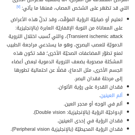
التي قد تظهر على الشخص المصاب، فمنها ما يأتي:
[٧]
تعتيم أو ضبابيّة الرؤية المؤقّت، وقد تدلّ هذه الأعراض
على المعاناة من النوبة الإقفاريّة العابرة (بالإنجليزية:
Transient ischemic attack)، والتي تُسبب اختلال التروية
الدمويّة للعصب البصريّ، وهو ما يستدعي مراجعة الطبيب
لمنع تطوّر المضاعفات الصحيّة الأخرى؛ فقد تكون هذه
المشكلة مصحوبة بضعف التروية الدموية لبعض أعضاء
الجسم الأخرى، مثل الدماغ، فضلًا عن احتمالية تطورها
إلى مرحلة فقدان البصر.
فقدان القدرة على رؤية الألوان.
ألم العينين
.
ألم في الوجه أو محجر العين.
ازدواجيّة الرؤية (بالإنجليزية: Double vision).
فقدان الرؤية في إحدى العينين.
فقدان الرؤية المحيطيّة (بالإنجليزية Peripheral vision).