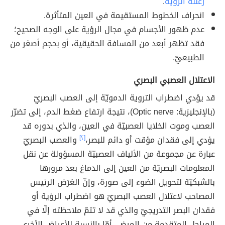
زغللة الرؤية
.
انحراف الخطوط المستقيمة في العين المتأثرة.
عدم ظهور الأجسام في مجال الرؤية على الوجه الصحيح؛
فقد تظهر أبعد من المسافة الحقيقية، أو بحجم أصغر من
الطبيعيّ.
الاعتلال العصبي البصري
قد يؤدي اضطراب التروية الدمويّة إلى العصب البصريّ
(بالإنجليزية: Optic nerve)، نتيجة ارتفاع ضغط الدم، إلى تضرّر
العصب وموت الخلايا العصبيّة في العين، والذي بدوره قد
يؤدي إلى فقدان مؤقت أو دائم للبصر،
[٢]
والعصب البصريّ
عبارة عن مجموعة من الألياف العصبيّة المسؤولة عن نقل
المعلومات البصريّة من العين إلى الدماغ بعد مرورها
بالشبكيّة لتحويل الضوء إلى صورة، وإنّ العَرَض الرئيس
المصاحب لاعتلال العصب البصريّ هو اضطراب الرؤية أو
فقدان البصر التدريجيّ والذي قد لا تتمّ ملاحظته إلّا في
المراحل المتقدمة من المرض، أمّا بالنسبة للأعراض الأخرى