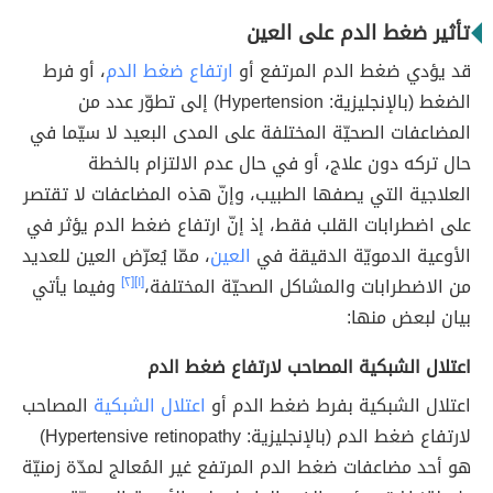
تأثير ضغط الدم على العين
قد يؤدي ضغط الدم المرتفع أو
ارتفاع ضغط الدم
، أو فرط
الضغط (بالإنجليزية: Hypertension) إلى تطوّر عدد من
المضاعفات الصحيّة المختلفة على المدى البعيد لا سيّما في
حال تركه دون علاج، أو في حال عدم الالتزام بالخطة
العلاجية التي يصفها الطبيب، وإنّ هذه المضاعفات لا تقتصر
على اضطرابات القلب فقط، إذ إنّ ارتفاع ضغط الدم يؤثر في
الأوعية الدمويّة الدقيقة في
العين
، ممّا يُعرّض العين للعديد
من الاضطرابات والمشاكل الصحيّة المختلفة،
[١]
[٢]
وفيما يأتي
بيان لبعض منها:
اعتلال الشبكية المصاحب لارتفاع ضغط الدم
اعتلال الشبكية بفرط ضغط الدم أو
اعتلال الشبكية
المصاحب
لارتفاع ضغط الدم (بالإنجليزية: Hypertensive retinopathy)
هو أحد مضاعفات ضغط الدم المرتفع غير المُعالج لمدّة زمنيّة