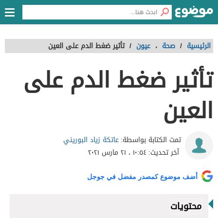
الرئيسية
/
صحة
،
عيون
/
تأثير ضغط الدم على العين
تأثير ضغط الدم على
العين
عاتكة زياد البوريني
تمت الكتابة بواسطة:
آخر تحديث:
١٠:٥٤ ، ٢١ مارس ٢٠٢١
أضف موضوع كمصدر مفضل في جوجل
محتويات