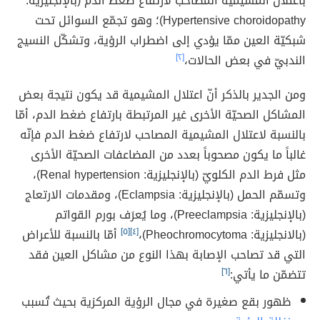
باعتلال المشيمية المصاحب لارتفاع ضغط الدم (بالإنجليزية:
Hypertensive choroidopathy)؛ وهو تجمّع السوائل تحت
شبكيّة العين ممّا يؤدي إلى اضطراب الرؤية، وتشكّل النسيج
الندبيّ في بعض الحالات،
[٢]
ومن الجدير بالذكر أنّ اعتلال المشيمية قد يكون نتيجة بعض
المشاكل الصحيّة الأخرى غير المرتبطة بارتفاع ضغط الدم، أمّا
بالنسبة لاعتلال المشيمية المصاحب لارتفاع ضغط الدم فإنّه
غالباً ما يكون مصحوباً بعدد من المضاعفات الصحيّة الأخرى
مثل فرط الدم الكلويّ (بالإنجليزية: Renal hypertension)،
وتسمّم الحمل (بالإنجليزية: Eclampsia)، ومقدمات الارتعاج
(بالإنجليزية: Preeclampsia)، وما يُعرَف بورم القواتم
(بالانجليزية: Pheochromocytoma)،
[٤]
[٥]
أمّا بالنسبة للأعراض
التي قد تصاحب الإصابة بهذا النوع من مشاكل العين فقد
تتضمّن ما يأتي:
[٦]
ظهور بقع صغيرة في مجال الرؤية المركزية بحيث تُسبب