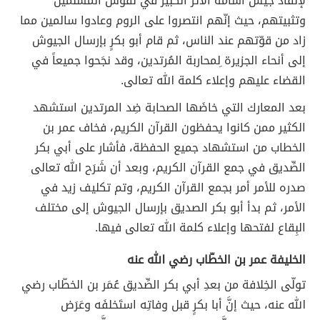
لإنفاذ جيش أسامة الأثر الكبير في نفوس المُسلمين
وتثبيتهم، حيث إنّهم انتصروا على الروم وعادوا سالمين مما
زاد من قوّتهم عند الناس، ثم قام أبو بكرٍ بإرسال الجيوش
إلى أنحاء الجزيرة ِلمحاربة المُرتدين، وقد نجَحوا جميعاً في
القضاء عليهم وإعلاء كلمة الله تعالى.
بعد المعارك التي خاضَها الصحابة ضِد المرتدين استشهد
الكثير ممن كانوا يحفظون القرآن الكريم، فخاف عمر بن
الخطاب من استشهاد جميع الحفظة، فأشار على أبي بكر
الصِّديق في جمع القرآن الكريم، وبعد أن شَرَح الله تعالى
صدره للأمر أمر بجمع القرآن الكريم، وتم تكليف زيد في
الأمر، ثم بدأ أبو بكر الصديق بإرسال الجيوش إلى مختلف
البِقاع لفتحها وإعلاء كلمة الله تعالى فيها.
الخليفة عمر بن الخطّاب رضي الله عنه
تولّى الخِلافة من بعدِ أبي بكر الصِّديق عُمَر بن الخطّاب رضي
الله عنه، حيث إنَّ أبا بكرٍ قبل وفاتِه استَخلفَه وعَرَض