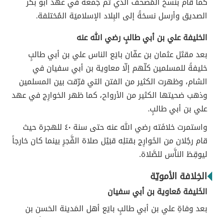
كما قام بنسخ المُصحف الذي تم جَمعه في عهد أبو بكر
الصديق وأرسل نسخةً إلى البِلاد الإسلاميَة المُختلفة.
الخليفة علي بن أبي طالبٍ رضي الله عنه
بعد مقتَل عثمان بن عفّان بايَع الناس علي بن أبي طالبٍ
خليفةً للمسلمين كلّهم إلّا معاوية بن أبي سفيان في
الشام، وظهرت الكثير من الفتن التي فرّقت بين المسلمين
وذهب ضحيتها الكثير من الأرواح، كما ظهر الخوارِج في عهد
علي بن أبي طالبٍ.
واستمرت خلافَته رضي الله عنه حتى سنة ٤٠ للهجرة حيث
قام رجُلان من الخَوارِج بقتلِه قبَيْل صلاة الفَّجرِ بينما كان خارجاً
ليوقِظ الناَّس للصَّلاة.
الخِلافة الأمويّة
الخَليفة مُعاوية بن أبي سفيان
بعد وفاةِ علي بن أبي طالبٍ بايَع أهل المَدينة الحَسن بن