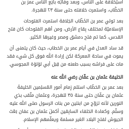
استِخلافهَ على النَّاس، وبعد وفاتِه بايَع الناَّس عمرَ بن
الخطَّاب، واستمرت خلافته حتى سنة ٢٣ للهجرة.
بعد تولي عمر بن الخَطّاب الخِلافة استمرت الفتوحات
الإسلاميّة لمختلف بِقاع الأرض، ومن أهم الفتوحات كان فتح
القدس، كما تم فتح دمشق ومصر وغيرها الكثير.
قد ساد العدل في أيام عمر بن الخطاب، حيث كان يتمنى أن
يموت في ساحة المعركة لكن إرادة الله فوق كل شيء فقد
مات على فراشه بسبب طعنه من قِبَل أبي لؤلؤة المجوسي.
الخليفة عثمان بن عفّان رضي الله عنه
بعد عمر بن الخطّاب استلم زِمام أمور المُسلِمين الخليفةَ
عثمان بن عفّان حتى سنة ٣٥ للهجرة، وعثمان ملّقب بذي
النورين لأنه تزوّج من ابنتين من بنات الرسول صلى الله عليه
وسلّم. وكعادة الخلفاء السابِقين أكملَ عثمان بن عفان بَعْث
الجيوش لفتح البلاد الغير مسلمة ويعلّمهم الإسلام.