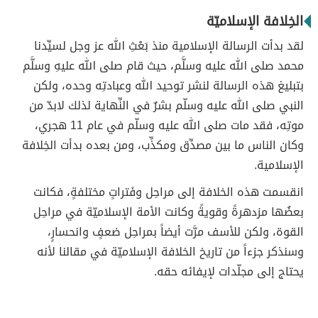
الخِلافة الإسلاميّة
لقد بدأت الرسالة الإسلامية منذ بَعْثِ الله عز وجل لسيِّدنا
محمد صلى الله عليه وسلَّم، حيث قام صلى الله عليهِ وسلَّم
بتبليغ هذه الرسالة لنشر توحيد الله وعبادتِه وحده، ولكن
النبي صلى الله عليه وسلّم بشرٌ في النِّهاية لذلك لابدّ من
موتِه، فقد مات صلى الله عليه وسلّم في عام 11 هجري،
وكان الناس ما بين مصدِّق ومكذِّب، ومن بعده بدأت الخِلافة
الإسلامية.
انقسمت هذه الخلافة إلى مراحِل وفَتراتٍ مختلفةٍ، فكانت
بعضُها مزدهرةً وقويةً وكانت الأمة الإسلاميّة في مراحِل
القوة، ولكن للأسف مرَّت أيضاً بمراحِل ضعفٍ وانحسارٍ،
وسنذكر جزءاً من تاريخ الخلافة الإسلاميّة في مقالنا لأنه
يحتاج إلى مجلّدات لإيفائه حقه.