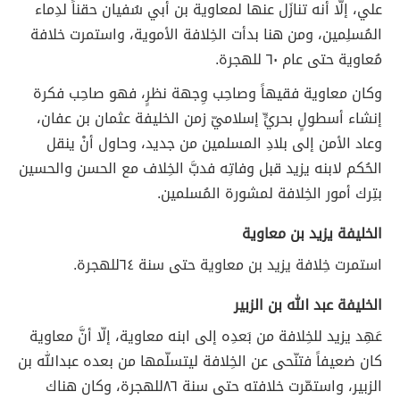
علي، إلّا أنه تنازَل عنها لمعاوية بن أبي سُفيان حقناً لدِماء
المُسلِمين، ومن هنا بدأت الخِلافة الأموية، واستمرت خلافة
مُعاوية حتى عام ٦٠ للهجرة.
وكان معاوية فقيهاً وصاحِب وِجهة نظرٍ، فهو صاحِب فكرة
إنشاء أسطولٍ بحريٍّ إسلاميّ زمن الخليفة عثمان بن عفان،
وعاد الأمن إلى بلادِ المسلمين من جديد، وحاول أنْ ينقل
الحُكم لابنه يزيد قبل وفاتِه فدبَّ الخِلاف مع الحسن والحسين
بتِرك أمور الخِلافة لمشورة المُسلمين.
الخليفة يزيد بن معاوية
استمرت خِلافة يزيد بن معاوية حتى سنة ٦٤للهجرة.
الخليفة عبد الله بن الزبير
عَهِد يزيد للخِلافة من بَعدِه إلى ابنه معاوية، إلّا أنَّ معاوية
كان ضعيفاً فتنّحى عن الخِلافة ليتسلّمها من بعده عبدالله بن
الزبير، واستمّرت خلافته حتى سنة ٨٦للهجرة، وكان هناك