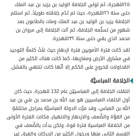
١٢٥للهجرة، ثم تولى الخِلافة الوليد بن يزيد بن عبد الملك
حتى سنة ١٢٦للهجرة، حيث لم تَدُم خِلافَته طويلاً، ثم استلم
الخِلافة يزيد بن الوليد بن عبد الملك ومات بالطاعون بعد
شهورٍ من تسلّمه الخِلافة، ثم آلت الخِلافة إلى مروان بن
محمد الذي بقي حتى سنة ١٣٢للهجرة.
لقد كانت فترة الأمويين فترة ازدهارٍ حيث عَلَتْ كلمةُ التوحيد
في مشارِق الأرضِ ومغارِبها، كما كانت هناك الكثير من
المُحاولات للخروجِ على الحُكم إلا أنّها كانت تنتهي بالفشل.
الخِلافة العباسيَّة
انتقلت الخِلافة إلى العباسييّن عام 132 للهجرة، حيث كان
أول الخلفاء العباسيين هو عبد الله بن محمد بن علي بن عبد
الله بن العباس، وقد مرَّت الدولة العباسيَّة بمراحِل مختلفَةٍ
من القوَّة والضَّعف والازدهار والانهيار، فكانت الفترة الأولى
من الخلافة العباسية فترة قوة، ولكن بدأت بالضَّعف في
القِسم الثاني منها ودخول الكثير من الحركات والفرق غير