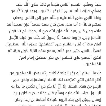
عليه وسلّم، انقسم الناس فَجَعاً بوفاته صلى الله عليه
وسلّم، فثبَّت الله تعالى أبا بكر الصِّديق، وبعد أن تأكَّد من
وفاة النبي صلى الله عليه وسلّم خرج إلى الناس وخطب
فيهم قائلاً: (( أما بعد، فمن كان يعبد محمداً فإن محمداً قد
مات، ومن كان يعبد الله فإن الله حيّ لا يموت، ثم تلا قول
الله عز وجل: (( وما محمدٌ إلّا رسولٌ قد خلَت من قبله الرُّسل
أفإن مات أو قُتِل انقلبتم على أعقابكم)) صدق الله العظيم))،
فهدّأ الناس، حتى عمر كأنه يسمع هذه الآية لأول مرة، ثم
اتفق الجميع على تسليم أبي بكر الصديق زِمام أمورَ
المُسلمين.
عندما استلم أبو بكر الخِلافة كانت رِدَّة بعض المسلمين من
أكثرِ الفتن التي تعرّضت لها الأمة الإسلاميّة، ولكن على
الرّغم من هذه الفِتنة إلّا أنَّ أبا بكر قرر أن يُكمِل ما بدأ به
الرسول صلى الله عليه وسلّم قبل وفاته، حيث كان يريد
إرسَال جيشٍ إلى بلادِ الروم بقيادة أسامة بن زيد، وكان