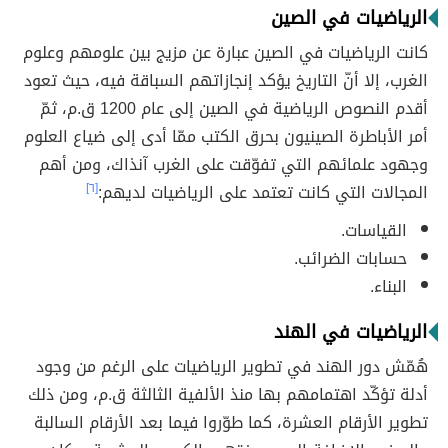
الرياضيات في الصين
كانت الرياضيات في الصين عبارة عن مزيج بين علومهم وعلوم
الغرب، إلا أنّ التاريخ يؤكد إنجازاتهم السباقة فيه، حيث تعود
أقدم النصوص الرياضية في الصين إلى عام 1200 ق.م، ثمّ
أمر الأباطرة الصينيون بحرق الكتب ممّا أدى إلى ضياع العلوم
وجهود علمائهم التي تفوّقت على الغرب آنذاك، ومن أهم
المجالات التي كانت تعتمد على الرياضيات لديهم:
[٦]
القياسات.
حسابات الضرائب.
البناء.
الرياضيات في الهند
هُمّش دور الهند في تطوير الرياضيات على الرغم من وجود
أدلة تؤكّد اهتمامهم بها منذ الألفية الثالثة ق.م، ومن ذلك
تطوير الأرقام العشرة، كما طوّروا فيما بعد الأرقام السالبة