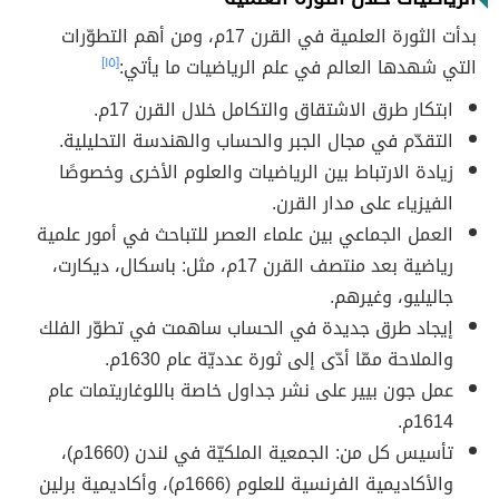
بدأت الثورة العلمية في القرن 17م، ومن أهم التطوّرات
التي شهدها العالم في علم الرياضيات ما يأتي:
[١٥]
ابتكار طرق الاشتقاق والتكامل خلال القرن 17م.
التقدّم في مجال الجبر والحساب والهندسة التحليلية.
زيادة الارتباط بين الرياضيات والعلوم الأخرى وخصوصًا
الفيزياء على مدار القرن.
العمل الجماعي بين علماء العصر للتباحث في أمور علمية
رياضية بعد منتصف القرن 17م، مثل: باسكال، ديكارت،
جاليليو، وغيرهم.
إيجاد طرق جديدة في الحساب ساهمت في تطوّر الفلك
والملاحة ممّا أدّى إلى ثورة عدديّة عام 1630م.
عمل جون بيير على نشر جداول خاصة باللوغاريتمات عام
1614م.
تأسيس كل من: الجمعية الملكيّة في لندن (1660م)،
والأكاديمية الفرنسية للعلوم (1666م)، وأكاديمية برلين