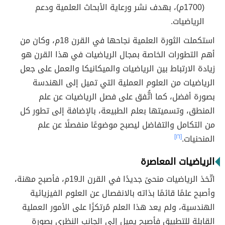
(1700م)، بهدف نشر ورعاية الأبحاث العلمية ودعم
الرياضيات.
استكملت الثورة العلمية نجاحها في القرن 18م، وكان من
أهم التطورات الخاصة بمجال الرياضيات في هذا القرن هو
زيادة الارتباط بين الرياضيات والميكانيكا والعمل على جعل
الرياضيات من العلوم العملية التي تميل إلى الهندسة
بصورة أفضل، كما اتُّفق على فصل الرياضيات عن علم
المنطق، وتسميتها بعلم الطبيعة، بالإضافة إلى تطور كل
من التكامل والتفاضل ليصبح موضوعًا منفصلًا عن علم
المنحنيات.
[١٦]
الرياضيات المعاصرة
اتّخذ الرياضيات منحىً جديدًا في القرن الـ19م، فأصبح مهنة،
وأصبح علمًا قائمًا بذاته بالانفصال عن العلوم الفيزيائية
الهندسية، ولم يعد هذا العلم مُرتكزًا على الأمور العملية
القابلة للتطبيق فأصبح يميل إلى الجانب النظري بصورة