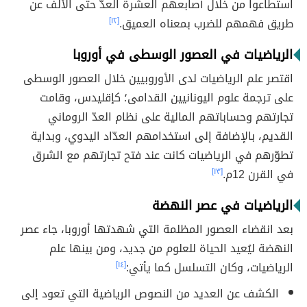
استطاعوا من خلال أصابعهم العشرة العدّ حتى الألف عن
طريق فهمهم للضرب بمعناه العميق.
[١٢]
الرياضيات في العصور الوسطى في أوروبا
اقتصر علم الرياضيات لدى الأوروبيين خلال العصور الوسطى
على ترجمة علوم اليونانيين القدامى؛ كإقليدس، وقامت
تجارتهم وحساباتهم المالية على نظام العدّ الروماني
القديم، بالإضافة إلى استخدامهم العدّاد اليدوي، وبداية
تطوّرهم في الرياضيات كانت عند فتح تجارتهم مع الشرق
في القرن 12م.
[١٣]
الرياضيات في عصر النهضة
بعد انقضاء العصور المظلمة التي شهدتها أوروبا، جاء عصر
النهضة ليُعيد الحياة للعلوم من جديد، ومن بينها علم
الرياضيات، وكان التسلسل كما يأتي:
[١٤]
الكشف عن العديد من النصوص الرياضية التي تعود إلى