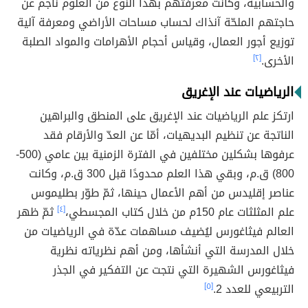
والحسابية، وكانت معرفتهم بهذا النوع من العلوم ناجم عن
حاجتهم الملحّة آنذاك لحساب مساحات الأراضي ومعرفة آلية
توزيع أجور العمال، وقياس أحجام الأهرامات والمواد الصلبة
الأخرى.
[٢]
الرياضيات عند الإغريق
ارتكز علم الرياضيات عند الإغريق على المنطق والبراهين
الناتجة عن تنظيم البديهيات، أمّا عن العدّ والأرقام فقد
عرفوها بشكلين مختلفين في الفترة الزمنية بين عامي (500-
800) ق.م، وبقي هذا العلم محدودًا قبل 300 ق.م، وكانت
عناصر إقليدس من أهم الأعمال حينها، ثمّ طوّر بطليموس
علم المثلثات عام 150م من خلال كتاب المجسطي،
[٤]
ثمّ ظهر
العالم فيثاغورس ليُضيف مساهمات عدّة في الرياضيات من
خلال المدرسة التي أنشأها، ومن أهم نظرياته نظرية
فيثاغورس الشهيرة التي نتجت عن التفكير في الجذر
التربيعي للعدد 2.
[٥]