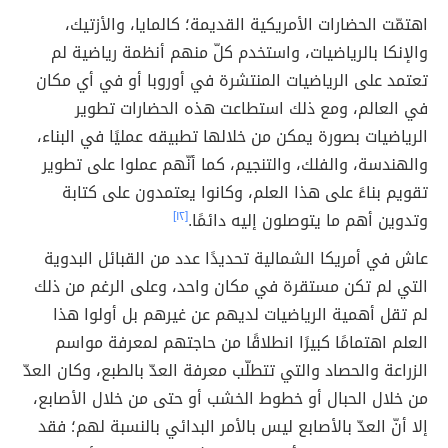
اهتمّت الحضارات الأمريكية القديمة؛ كالمايا، والأزتيك،
والإنكا بالرياضيات، واستخدم كلّ منهم أنظمة رياضية لم
تعتمد على الرياضيات المنتشرة في أوروبا أو في أي مكان
في العالم، ومع ذلك استطاعت هذه الحضارات تطوير
الرياضيات بصورة يمكن من خلالها تطبيقه عمليًا في البناء،
والهندسة، والفلك، والتنجيم، كما أنّهم عملوا على تطوير
تقويم بناءً على هذا العلم، وكانوا يعتمدون على كتابة
وتدوين أهم ما يتوصلون إليه دائمًا.
[١٢]
عاش في أمريكا الشمالية تحديدًا عدد من القبائل البدوية
التي لم تكن مستقرة في مكان واحد، وعلى الرغم من ذلك
لم تقل أهمية الرياضيات لديهم عن غيرهم بل أولوا هذا
العلم اهتمامًا كبيرًا انطلاقًا من حاجتهم لمعرفة مواسم
الزراعة والحصاد والتي تتطلّب معرفة العدّ بالطبع، وكان العدّ
من خلال الحبال أو خطوط الخشب أو حتى من خلال الأصابع،
إلا أنّ العدّ بالأصابع ليس بالأمر البدائي بالنسبة لهم؛ فقد