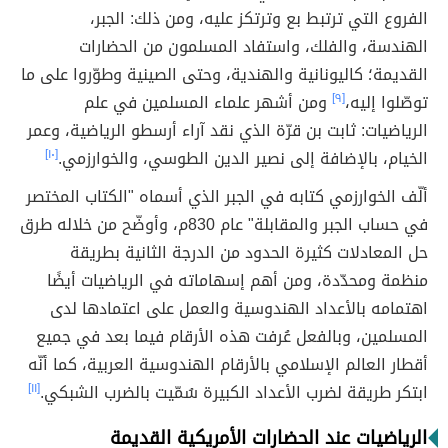
الفروع التي ترتبط بع وترتكز عليه، ومن ذلك: الجبر،
الهندسة، والفلك، واستفاد المسلمون من الحضارات
القديمة؛ كاليونانية والهندية، وحتى الصينية وطوّروا على ما
توصّلوا إليه،
[٩]
ومن أشهر علماء المسلمين في علم
الرياضيات: ثابت بن قرّة الذي نقد آراء أرسطو الرياضية، وعمر
الخيام، بالإضافة إلى نصير الدين الطوسي، والخوارزمي.
[١٠]
ألّف الخوارزمي كتابه في الجبر الذي أسماه "الكتاب المختصر
في حساب الجبر والمقابلة" عام 830م، وأوضّح من خلاله طرق
حل المعادلات كثيرة الحدود من الدرجة الثانية بطريقة
منظمة ومحدّدة، ومن أهم إسهاماته في الرياضيات أيضًا
اهتمامه بالأعداد الهندوسية والعمل على اعتمادها لدى
المسلمين، وبالفعل عُرفت هذه الأرقام فيما بعد في جميع
أقطار العالم الإسلامي بالأرقام الهندوسية العربية، كما أنّه
ابتكر طريقة لضرب الأعداد الكبيرة سُمّيت بالضرب الشبكي.
[١١]
الرياضيات عند الحضارات الأمريكية القديمة