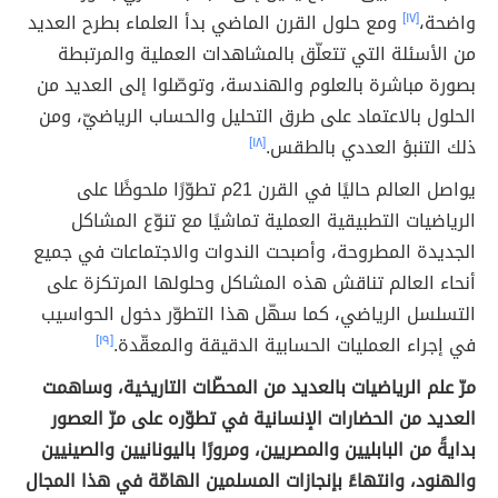
واضحة،
[١٧]
ومع حلول القرن الماضي بدأ العلماء بطرح العديد
من الأسئلة التي تتعلّق بالمشاهدات العملية والمرتبطة
بصورة مباشرة بالعلوم والهندسة، وتوصّلوا إلى العديد من
الحلول بالاعتماد على طرق التحليل والحساب الرياضيّ، ومن
ذلك التنبؤ العددي بالطقس.
[١٨]
يواصل العالم حاليًا في القرن 21م تطوّرًا ملحوظًا على
الرياضيات التطبيقية العملية تماشيًا مع تنوّع المشاكل
الجديدة المطروحة، وأصبحت الندوات والاجتماعات في جميع
أنحاء العالم تناقش هذه المشاكل وحلولها المرتكزة على
التسلسل الرياضي، كما سهّل هذا التطوّر دخول الحواسيب
في إجراء العمليات الحسابية الدقيقة والمعقّدة.
[١٩]
مرّ علم الرياضيات بالعديد من المحطّات التاريخية، وساهمت
العديد من الحضارات الإنسانية في تطوّره على مرّ العصور
بدايةً من البابليين والمصريين، ومرورًا باليونانيين والصينيين
والهنود، وانتهاءً بإنجازات المسلمين الهامّة في هذا المجال