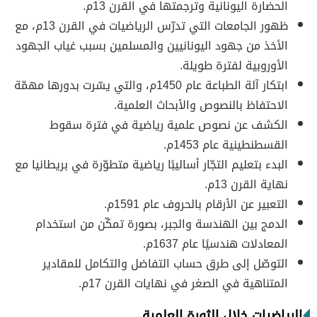
الحضارة اليونانية وترجمتها في القرن 13م.
ظهور الجامعات التي تدرّس الرياضيات في القرن 13م، مع
الأخذ من جهود اليونانيين والمسلمين بسبب غياب الجهود
الأوروبية لفترة طويلة.
ابتكار آلة الطباعة عام 1450م، والتي يسّرت بدورها مهمّة
الاحتفاظ بالنصوص والأبحاث العلمية.
الكشف عن نصوص علمية رياضية في فترة سقوط
القسطنطينية عام 1453م.
البدء بتعليم التجّار أساليبًا رياضية متطوّرة في بريطانيا مع
نهاية القرن 13م.
التعبير عن الأرقام بالحروف عام 1591م.
الدمج بين الهندسة والجبر، بصورة تمكّن من استخدام
المعادلات هندسيًا عام 1637م.
التوصّل إلى طرق حساب التفاضل والتكامل للمقادير
المتناهية في الصغر في نهايات القرن 17م.
الرياضيات خلال الثورة العلمية