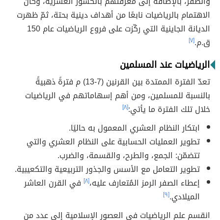
والصفر، بالإضافة إلى معرفتهم بالكسور العشرية، وكان
الاهتمام بالرياضيات نابعًا من أهداف دينية بحتة، ثمّ ظهرت
الديانة الجاينية التي ركّزت على فروع الرياضيات عام 150
ق.م.
[٧]
الرياضيات عند المسلمين
تعدّ الفترة الممتدة بين القرنين (7-13) م فترةً ذهبيةً
بالنسبة للمسلمين، ومن أهم إسهاماتهم في الرياضيات
خلال تلك الفترة ما يأتي:
[٨]
ابتكار النظام العشري المعمول به حاليًا.
تطوير العمليات الحسابية على النظام العشري والتي
تتضمّن: الجمع، والطرح، والقسمة، والضرب.
تطوير التعامل مع الأسس والجذور التربيعية والتكعيبية.
إعطاء الصفر الرمز المُتعارف عليه،
[٨]
في القرن العاشر
الميلادي.
[٩]
انقسم علم الرياضيات في العصور الإسلامية إلى عدد من