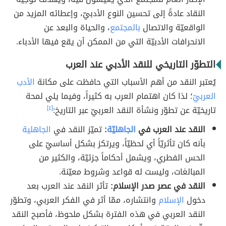
النقاد عادةً إلى تحسين النوع الأدبيّ، وإعطائه المزيد من
الواقعيّة والاتصال
بالمجتمع
، والحياة والبعد عن
الانحرافات الأدبيّة التي من الممكن أن يقع فيها الأدباء.
التطوّر التاريخي للنقد الأدبي عند العرب
يُعتبر النقد من أهم الأسباب التي حافظت على مكانة
الأدب
العربيّ
؛ لذا كان اهتمام العرب به كثيراً، وفيما يلي لمحة
تاريخيّة عن تطوّر ونشأة النقد العربيّ عبر التاريخ:
[٤]
النقد عند العرب في
الجاهليّة
:
تميّز النقد في
الجاهلية
بأنه كان تأثريّاً أي لحظيّاً، ويرتكز بشكل أساسيّ على
الحس الفطري، ويشمل أحكاماً جزئيّة، والكثير من
المبالغات، وليست له قواعد وشروط معيّنة.
النقد في عصر صدر الإسلام:
تأثر النقد عند العرب بعد
دخول
الإسلام
وانتشاره، ممّا أثر في الفكر العربي، وتطوّر
النقد العربي في هذه الفترة بشكل ملحوظ، فأصبح النقد