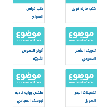
كتب مارك توين
كتب فراس
السواح
تعريف الشعر
أنواع النصوص
العمودي
الأدبيّة
تفعيلات البحر
ملخص رواية نادية
الطويل
ليوسف السباعي