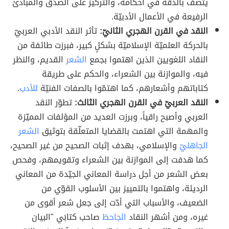
يتّصف بالدقة في أحكامه، والتركيز على الصدق والمبادئ
الرفيعة في الأعمال الأدبيّة.
النقد في القرن الهجري الثانيّ:
تأثر النقد الأدبي العربيّ
بالحركة العلميّة الإسلاميّة بشكلٍ كبير، فبرزت طائفة من
النقاد اللغويين الذين اهتموا بجمع
الشعر
القديم، والنظر
فيه، والموازنة بين الشعراء، والحكم على طريقة
كتاباتهم وأشعارهم، كما اهتمّوا بالصفات الفنيّة
للأدب
.
النقد العربيّ في القرن الهجري الثالث:
تطوّر النقد
العربي وأصبح راقياً، وبرزت العديد من المؤلفات المميّزة
والمهمة التي اهتمت بالقضايا المتعلّقة بتوثيق
الشعر
الجاهليّ
والإسلامي، بهدف إثبات الصحيح من غير الصحيح،
كما هدفت إلى الموازنة بين الشعراء وتقويمهم، وفحص
بعض الشعر من أجل دراسة المعاني الجيّدة من المعاني
الرديئة، واهتموا بالتمييز بين الأسلوب القوّي من
الضعيف، والأسباب التي أدّت إلى جعل شعر أقوى من
غيره، ومن أشهر النقاد
الجاحظ
صاحب كتابَي "البيان