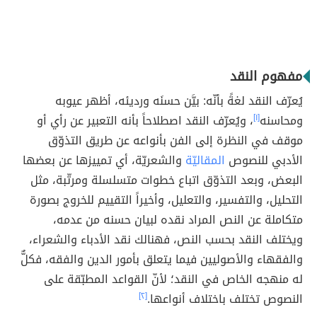
مفهوم النقد
يُعرّف النقد لغةً بأنّه: بيَّن حسنَه ورديئه، أظهر عيوبه
ومحاسنه
[١]
، ويُعرّف النقد اصطلاحاً بأنه التعبير عن رأي أو
موقف في النظرة إلى الفن بأنواعه عن طريق التذوّق
الأدبي للنصوص
المقاليّة
والشعريّة، أي تمييزها عن بعضها
البعض، وبعد التذوّق اتباع خطوات متسلسلة ومرتّبة، مثل
التحليل، والتفسير، والتعليل، وأخيراً التقييم للخروج بصورة
متكاملة عن النص المراد نقده لبيان حسنه من عدمه،
ويختلف النقد بحسب النص، فهنالك نقد الأدباء والشعراء،
والفقهاء والأصوليين فيما يتعلق بأمور الدين والفقه، فكلٌّ
له منهجه الخاص في النقد؛ لأنّ القواعد المطبّقة على
النصوص تختلف باختلاف أنواعها.
[٢]