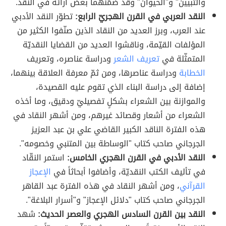
والتبيين" و"الحيوان" وقد ضمّنهما بعض آرائه في النقد.
النقد العربي في القرن الهجريّ الرابع:
تطوّر النقد الأدبي
عند العرب، وبرز العديد من النقاد الذين صنّفوا الكثير من
المؤلفات القيّمة، وناقشوا العديد من القضايا النقديّة
المتمثّلة في
تعريف الشعر
ودراسة عناصره، وتعريف
الخطابة
ودراسة عناصرها، ومن ثمّ معرفة العلاقة بينهما،
إضافة إلى دراسة البناء الذي تقوم عليه القصيدة،
والموازنة بين الشعراء بشكلٍ تفصيليّ ودقيق، وما أخذه
الشعراء من أشعار وقصائد غيرهم، ومن أشهر النقاد في
هذه الفترة الناقد الكبير القاضي علي بن عبد العزيز
الجرجاني صاحب كتاب "الوساطة بين المتنبي وخصومه".
النقد الأدبي في القرن الهجري الخامس:
استمر النقّاد
في تأليف الكتب النقديّة، وأضافوا أبحاثاً في
الإعجاز
القرآني
، ومن أشهر النقاد في هذه الفترة عبد القاهر
الجرجاني صاحب كتاب "دلائل الإعجاز" و"أسرار البلاغة".
النقد بين القرن السادس الهجري والعصر الحديث:
شهد