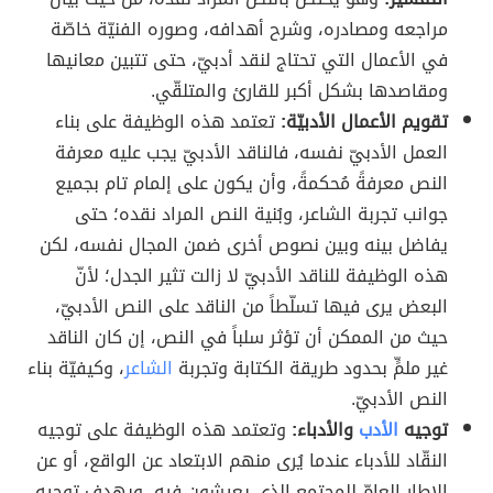
مراجعه ومصادره، وشرح أهدافه، وصوره الفنيّة خاصّة
في الأعمال التي تحتاج لنقد أدبيّ، حتى تتبين معانيها
ومقاصدها بشكل أكبر للقارئ والمتلقّي.
تقويم الأعمال الأدبيّة:
تعتمد هذه الوظيفة على بناء
العمل الأدبيّ نفسه، فالناقد الأدبيّ يجب عليه معرفة
النص معرفةً مُحكمةً، وأن يكون على إلمام تام بجميع
جوانب تجربة الشاعر، وبُنية النص المراد نقده؛ حتى
يفاضل بينه وبين نصوص أخرى ضمن المجال نفسه، لكن
هذه الوظيفة للناقد الأدبيّ لا زالت تثير الجدل؛ لأنّ
البعض يرى فيها تسلّطاً من الناقد على النص الأدبيّ،
حيث من الممكن أن تؤثر سلباً في النص، إن كان الناقد
غير ملمٍّ بحدود طريقة الكتابة وتجربة
الشاعر
، وكيفيّة بناء
النص الأدبيّ.
توجيه
الأدب
والأدباء:
وتعتمد هذه الوظيفة على توجيه
النقّاد للأدباء عندما يُرى منهم الابتعاد عن الواقع، أو عن
الإطار العامّ للمجتمع الذي يعيشون فيه، ويهدف توجيه