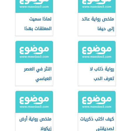
ملخص رواية عائد
لماذا سميت
إلى حيفا
المعلقات بهذا
الاسم
رواية ذئاب لا
النثر في العصر
تعرف الحب
العباسي
كيف اكتب ذكريات
ملخص رواية أرض
لصديقتي
زيكولا