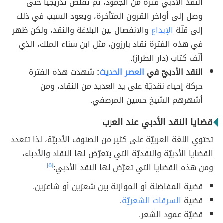
النقد الأدبي فترةً من الجمود، ثم تقلّص تدريجيّاً حتى
وصل إلى أواخر القرون المتأخرة، ويعود السبب في ذلك
إلى قلّة
الإبداع
والانفصال بين البلاغة والنقد، ولكن ظهر
في هذه الفترة نقاد بارزون، مثل ابن سناء الملك، الذي
ألّف كتاب (دار الطراز).
النقد الأدبيّ في
العصر الحديث
:
شهدت هذه الفترة
حركة إحياء نقديّة على يد العديد من النقاد، ومن
أشهرهم الشيخ حسين المرصفي.
قضايا النقد الأدبي عند العرب
تحتوي اللغة العربيّة على كثير من الصنوف الأدبيّة، لذا تتعدد
القضايا الأدبيّة والنقديّة التي يتعرّض لها النقاد والأدباء،
ومن هذه القضايا التي تعرّض لها النقد الأدبي:
[٥]
قضية المفاضلة أو الموازنة بين شعرَين أو شاعرَين.
قضية
السرقات الشعريّة
.
قضيّة عمود الشعر.