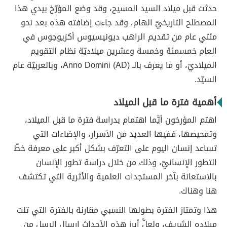
حدثت قبل ميلاد السيد المسيح، وقد وضع المؤرّخ بيدي هذا
المصطلح التاريخيّ الهام، وقد جاءت إضافته هذه بعد نحو
مئتي عام من تقديم الراهب ديونيسيوس أكزيوجوس في
العام خمسمئة وخمسة وعشرين ميلاديّة نظام التقويم
الميلاديّ، أو ما يعرف بالـ (Anno Domini (AD، وبالعربيّة عام
السيّد.
أهمية فترة ما قبل الميلاد
اهتم المؤرخون أيَّما اهتمام بدراسة فترة ما قبل الميلاد،
وتمحيصها، ففيها العديد من الأسرار، والإضاءات التي
تساعد إنسان اليوم على التعرّف بشكل أكبر على معرفة خطّ
التطور الإنسانيّ، وذلك من خلال دراسة تطور الإنسان
بالاستعانة بآخر المستجدات العلمية والأثرية التي تكتشف
هنا وهناك.
هذا وتمتاز الفترة بطولها النسبي مقارنة بالفترة التي تلت
ميلاده الشريف، ولعلَّ أبرز هذه الأحداث إرسال الرسل من