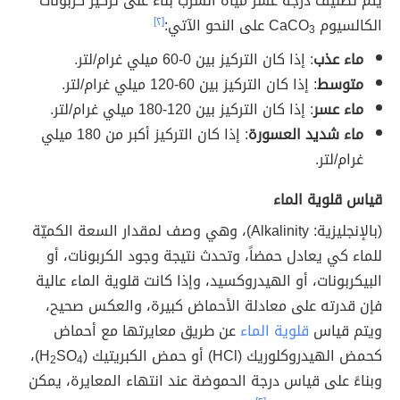
يتم تصنيف درجة عسر مياه الشرب بناءً على تركيز كربونات
الكالسيوم CaCO
على النحو الآتي:
[٢]
3
ماء عذب
: إذا كان التركيز بين 0-60 ميلي غرام/لتر.
متوسط
: إذا كان التركيز بين 60-120 ميلي غرام/لتر.
ماء عسر
: إذا كان التركيز بين 120-180 ميلي غرام/لتر.
ماء شديد العسورة
: إذا كان التركيز أكبر من 180 ميلي
غرام/لتر.
قياس قلوية الماء
(بالإنجليزية: Alkalinity)، وهي وصف لمقدار السعة الكميّة
للماء كي يعادل حمضاً، وتحدث نتيجة وجود الكربونات، أو
البيكربونات، أو الهيدروكسيد، وإذا كانت قلوية الماء عالية
فإن قدرته على معادلة الأحماض كبيرة، والعكس صحيح،
ويتم قياس
قلوية الماء
عن طريق معايرتها مع أحماض
كحمض الهيدروكلوريك (HCl) أو حمض الكبريتيك (H
SO
)،
2
4
وبناءً على قياس درجة الحموضة عند انتهاء المعايرة، يمكن