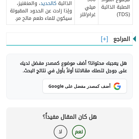
الذائبة
كالحديد
، والمنغنيز،
الصلبة الذائبة
ميلي
وإذا زادت عن الحدود المقبولة
(TDS)
غرام/لتر
سيكون للماء طعم مالح مر.
المراجع
هل يعجبك محتوانا؟ أضف موضوع كمصدر مفضل لديك
على جوجل لتصلك مقالاتنا أولاً بأول في نتائج البحث.
أضف كمصدر مفضل على Google
هل كان المقال مفيداً؟
نعم
لا