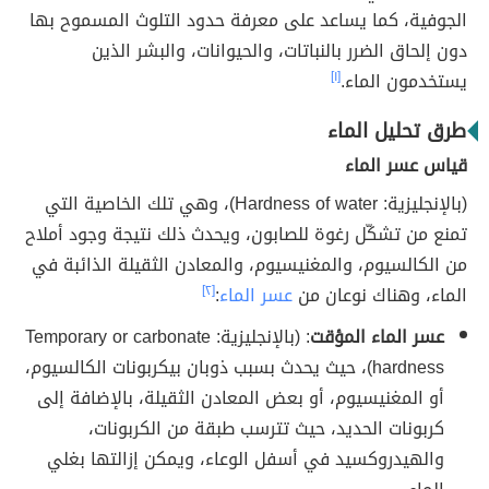
الجوفية، كما يساعد على معرفة حدود التلوث المسموح بها
دون إلحاق الضرر بالنباتات، والحيوانات، والبشر الذين
يستخدمون الماء.
[١]
طرق تحليل الماء
قياس عسر الماء
(بالإنجليزية: Hardness of water)، وهي تلك الخاصية التي
تمنع من تشكّل رغوة للصابون، ويحدث ذلك نتيجة وجود أملاح
من الكالسيوم، والمغنيسيوم، والمعادن الثقيلة الذائبة في
الماء، وهناك نوعان من
عسر الماء
:
[٢]
عسر الماء المؤقت
: (بالإنجليزية: Temporary or carbonate
hardness)، حيث يحدث بسبب ذوبان بيكربونات الكالسيوم،
أو المغنيسيوم، أو بعض المعادن الثقيلة، بالإضافة إلى
كربونات الحديد، حيث تترسب طبقة من الكربونات،
والهيدروكسيد في أسفل الوعاء، ويمكن إزالتها بغلي