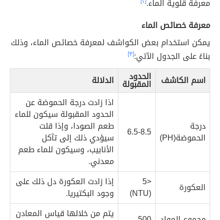
معرفة قلوية الماء.
[٢]
معرفة خصائص الماء
يمكن استخدام بعض الكواشف لمعرفة خصائص الماء، وذلك
بناءً على الجدول الآتي:
[٣]
الحدود
اسم الكاشف
الدلالة
المقبولة
اذا زادت درجة الحموضة عن
الحدود المقبولة سيكون للماء
درجة
طعم الصودا، وإذا قلت
6.5-8.5
الحموضة(PH)
سيؤدي ذلك إلى تآكل
الأنابيب، وسيكون للماء طعم
معدني.
<5
إذا زادت العكورة دل ذلك على
العكورة
(NTU)
وجود البكتيريا.
يتم من خلالها قياس المعادن
مجموع المواد
500