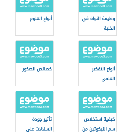
وظيفة النواة في
أنواع العلوم
الخلية
أنواع التفكير
خصائص الصخور
العلمي
كيفية استخلاص
تأثير جودة
سم النيكوتين من
السلالات على