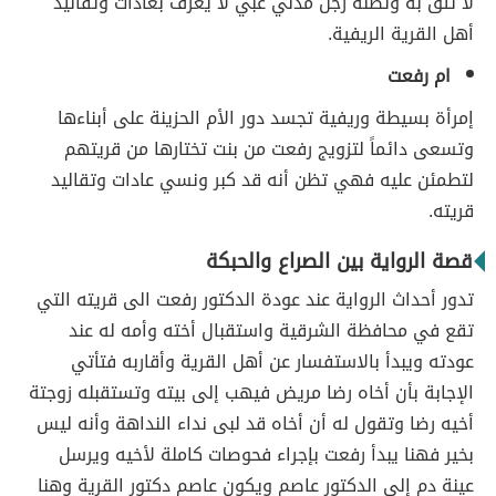
لا تثق به وتظنه رجل مدني غبي لا يعرف بعادات وتقاليد
أهل القرية الريفية.
ام رفعت
إمرأة بسيطة وريفية تجسد دور الأم الحزينة على أبناءها
وتسعى دائماً لتزويج رفعت من بنت تختارها من قريتهم
لتطمئن عليه فهي تظن أنه قد كبر ونسي عادات وتقاليد
قريته.
قصة الرواية بين الصراع والحبكة
تدور أحداث الرواية عند عودة الدكتور رفعت الى قريته التي
تقع في محافظة الشرقية واستقبال أخته وأمه له عند
عودته ويبدأ بالاستفسار عن أهل القرية وأقاربه فتأتي
الإجابة بأن أخاه رضا مريض فيهب إلى بيته وتستقبله زوجتة
أخيه رضا وتقول له أن أخاه قد لبى نداء النداهة وأنه ليس
بخير فهنا يبدأ رفعت بإجراء فحوصات كاملة لأخيه ويرسل
عينة دم إلى الدكتور عاصم ويكون عاصم دكتور القرية وهنا