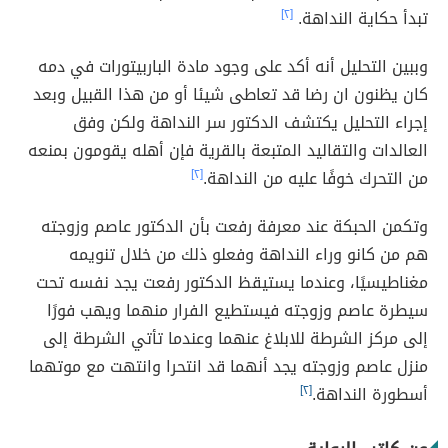
تبدأ حكاية النداهة.
[٢]
وببين التحليل أنه أكد على وجود مادة الباربيتورات في دمه
كان يظنون ان رضا قد تعاطى شيئا أو من هذا القبيل وبعد
إجراء التحليل يكتشف الدكتور سر النداهة ولكن وفق
العالدات والتقاليد المتبعة بالقرية فإن أهله يقومون بمنعه
من التحرك خوفًا عليه من النداهة.
[٢]
وتكمن الحبكة عند معرفة رفعت بأن الدكتور عاصم وزوجته
هم من كانو وراء النداهة وفعلو ذلك من خلال تنويمه
مغناطيسيًا، وعندما يستيقظ الدكتور رفعت يجد نفسه تحت
سيطرة عاصم وزوجته فيستطيع الفرار منهما ويهب فورًا
إلى مركز الشرطة للابلاغ عنهما وعندما تأتي الشرطة إلى
منزل عاصم وزوجته يجد أنهما قد انتحرا وانتهت مع موتهما
أسطورة النداهة.
[٢]