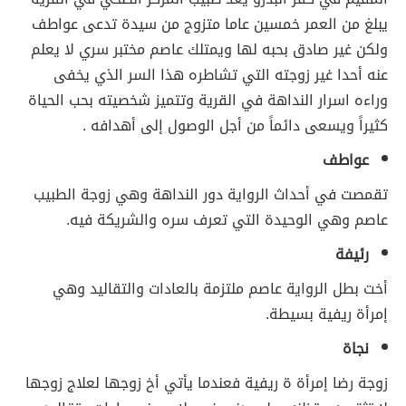
يبلغ من العمر خمسين عاما متزوج من سيدة تدعى عواطف
ولكن غير صادق بحبه لها ويمتلك عاصم مختبر سري لا يعلم
عنه أحدا غير زوجته التي تشاطره هذا السر الذي يخفى
وراءه اسرار النداهة في القرية وتتميز شخصيته بحب الحياة
كثيراً ويسعى دائماً من أجل الوصول إلى أهدافه .
عواطف
تقمصت في أحداث الرواية دور النداهة وهي زوجة الطبيب
عاصم وهي الوحيدة التي تعرف سره والشريكة فيه.
رئيفة
أخت بطل الرواية عاصم ملتزمة بالعادات والتقاليد وهي
إمرأة ريفية بسيطة.
نجاة
زوجة رضا إمرأة ة ريفية فعندما يأتي أخ زوجها لعلاج زوجها