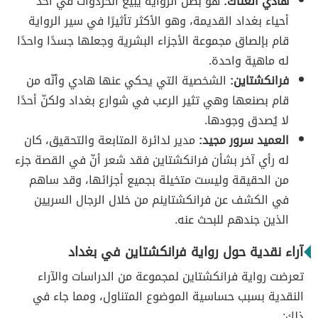
هادي العتاك:
هو بطل الرواية يبيع الخردوات في أحد
أحياء بغداد القديمة، وهو الأكثر تأثيرًا في سير الرواية
قام بإلصاق مجموعة الأجزاء البشرية وجعلها جسدًا واحدًا
له ماهية واحدة.
فرانكشتاين:
الشخصية التي يحكي عنها هادي وأنّه من
قام بصنعها وهي تثير الرعب في شوارع بغداد ولكنّ أحدًا
لا يُصدق وجودها.
العميد سرور مجيد:
مدير لدائرة المتابعة والتحقيق، كان
له رأي آخر بشأن فرانكشتاين فقد شعر أنّ في القصة جزء
من الحقيقة وليست متخيلة بجميع أجزائها، وقد ساهم
في الكشف عن فرانكشتاينم من خلال الرجال السريين
الذين جندهم للبحث عنه.
آراء نقدية حول رواية فرانكشتاين في بغداد
تعرضت رواية فرانكشتاين لمجموعة من الدراسات والآراء
النقدية بسبب حساسية الموضوع المتناول، ومما جاء في
ذلك: