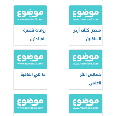
ملخص كتاب أرض
روايات قصيرة
السافلين
للمبتدئين
خصائص النثر
ما هي القافية
العلمي