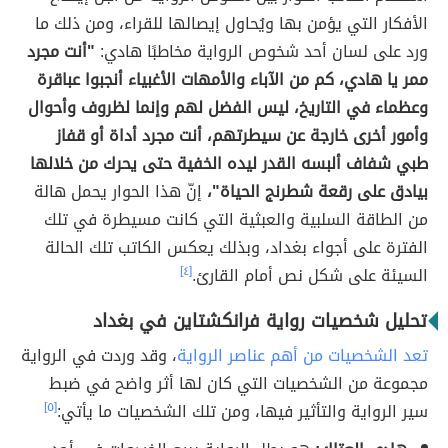
الأفكار التي يؤمن بها ويُحاول إيصالها للقراء، ومن ذلك ما
ورد على لسان أحد شخوص الرواية مخاطبًا هادي:
"أنت مجرد
ممر يا هادي، كم من الآباء والأمهات الأغبياء أنجبوا عباقرة
وعظماء في التاريخ، ليس الفضل لهم وإنما لظروف وأحوال
وأمور أخرى خارجة عن سيطرتهم، أنت مجرد أداة أو قفاز
طبي شفاف ألبسه القدر ليده الخفية حتى يحرك من خلالها
بيادق على رقعة شطرنج الحياة"،
إنّ هذا الحوار يحمل هالة
من الطاقة السلبية والعبثية التي كانت مسيطرة في تلك
الفترة على أجواء بغداد، وبذلك يعكس الكاتب تلك الحالة
السيئة على شكل نص أمام القارئ.
[٤]
تحليل شخصيات رواية فرانكشتاين في بغداد
تعد الشخصيات من أهم عناصر الرواية
، وقد وردت في الرواية
مجموعة من الشخصيات التي كان لها أثر واضح في ضبط
سير الرواية والتأثير فيها، ومن تلك الشخصيات ما يأتي:
[٥]