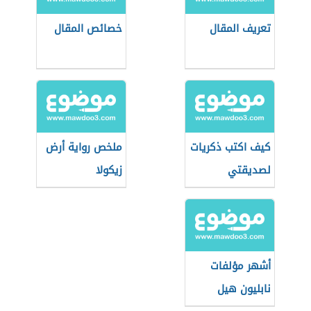
تعريف المقال
خصائص المقال
كيف اكتب ذكريات
ملخص رواية أرض
لصديقتي
زيكولا
أشهر مؤلفات
نابليون هيل