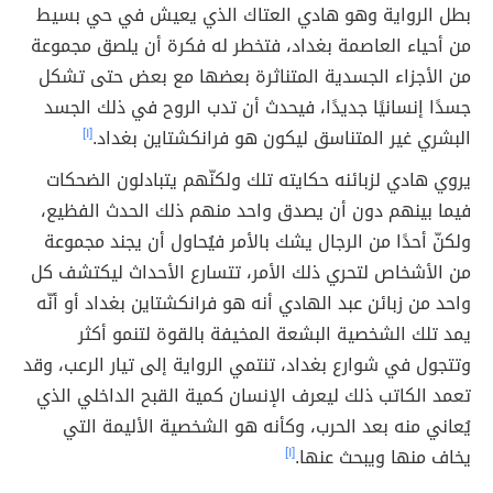
بطل الرواية وهو هادي العتاك الذي يعيش في حي بسيط
من أحياء العاصمة بغداد، فتخطر له فكرة أن يلصق مجموعة
من الأجزاء الجسدية المتناثرة بعضها مع بعض حتى تشكل
جسدًا إنسانيًا جديدًا، فيحدث أن تدب الروح في ذلك الجسد
البشري غير المتناسق ليكون هو فرانكشتاين بغداد.
[١]
يروي هادي لزبائنه حكايته تلك ولكنّهم يتبادلون الضحكات
فيما بينهم دون أن يصدق واحد منهم ذلك الحدث الفظيع،
ولكنّ أحدًا من الرجال يشك بالأمر فيُحاول أن يجند مجموعة
من الأشخاص لتحري ذلك الأمر، تتسارع الأحداث ليكتشف كل
واحد من زبائن عبد الهادي أنه هو فرانكشتاين بغداد أو أنّه
يمد تلك الشخصية البشعة المخيفة بالقوة لتنمو أكثر
وتتجول في شوارع بغداد، تنتمي الرواية إلى تيار الرعب، وقد
تعمد الكاتب ذلك ليعرف الإنسان كمية القبح الداخلي الذي
يُعاني منه بعد الحرب، وكأنه هو الشخصية الأليمة التي
يخاف منها ويبحث عنها.
[١]