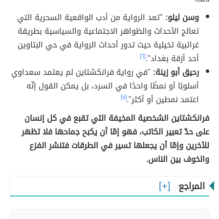
وسن ليلو:
"تعد الرواية من أدب الواقعية السحرية التي
تعالج الأحداث والظواهر الاجتماعية والسياسية بطريقة
غرائبية تخيلية حيث تدور أحداث الرواية في حي البتاوين
أحد أزقة بغداد".
[٦]
رحيق أبو زينة:
"في رواية فرانكشتاين لم يعتمد سعداوي
أسلوبًا أو نمطًا واحدًا في السرد، بل يمكن القول إنّه
اعتمد نمطين أو أكثر".
[٧]
فرانكشتاين الشخصية المخيفة التي تقبع في كل إنسان
على حدّ تعبير الكاتب، فهو إمّا أن يكبح جماحها فلا تظهر
للآخرين وإمّا أن يجعلها تسير في الطرقات فتنشر الفزع
والخوف بين الناس.
المراجع