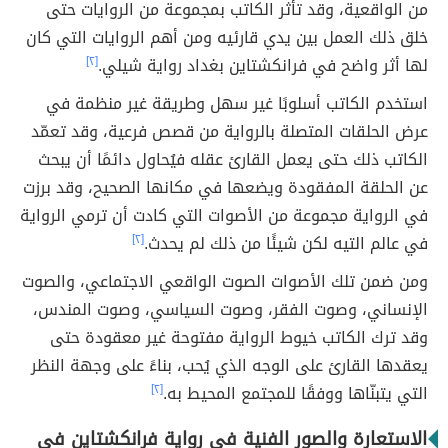
من الواقعية، وقد تأثر الكاتب بمجموعة من الروايات حتى
خلق ذلك العمل بين يدي قارئيه ومن أهم الروايات التي كان
لها أثر واضح في فرانكشتاين بغداد رواية شيلي.
[٢]
استخدم الكاتب أسلوبًا غير سهل وطريقة غير منظمة في
عرض الحلقات المتصلة بالرواية من قصص فرعية، وقد تعمّد
الكاتب ذلك حتى يعمل القارئ عقله فيُحاول دائمًا أن يبحث
عن الحلقة المفقودة ويضعها في مكانها الصحيح، وقد برزت
في الرواية مجموعة من الأصوات التي كادت أن ترمي الرواية
في عالم التيه لكن شيئًا من ذلك لم يحدث.
[٢]
ومن ضمن تلك الأصوات الصوت الواقعي الاجتماعي، والصوت
الإنساني، وصوت الفقر، وصوت السياسي، وصوت المندس،
وقد ترك الكاتب خيوط الرواية مفتوحة غير معقودة حتى
يعقدها القارئ على الوجه الذي يُحب، بناءً على وجهة النظر
التي يتبنّاها ووفقًا للمجتمع المحيط به.
[٢]
الاستعارة والصور الفنية في رواية فرانكشتاين في