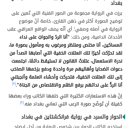
بغداد
برزت في الرواية مجموعة من الصور الفنية التي تُعين على
توضيح الصورة أكثر في ذهن القارئ، خاصة أنّ موضوع
الرواية في أصله وصفي؛ أي أنّه يصف الواقع العراقي عقب
الأحداث الدامية، ومن ذلك:
"
أنا الردُ والجوابُ على نداء
المساكين، أنا مخلص ومنتظر ومرغوب به ومأمول بصورة ما،
لقد تحرّكت أخيرًا تلك العتلات الخفية التي أصابها الصدأ من
ندرة الاستعمال، عتلاتُ القانون لا تستيقظ دائمًا، اجتمعت
دعوات الضحايا وأهاليهم مرة واحدة ودفع بزخمها الصاخب
إلى تلك العتلات الخفية، فتحركت وأحشاء العتمة وأنجبتني
أنا الردُّ على ندائهم برفع الظلم والاقتصاص من الجناة".
[٣]
إنّ هذه الاستعارات الكثيرة التي خلفها الكاتب وراء بعضها
كفيلة أن تُوضّح صورة الرعب التي تعاني بغداد منه.
[٣]
الحوار والسرد في رواية فرانكشتاين في بغداد
استخدم الكاتب الحوار بين شخوص الرواية من أجل إيضاح