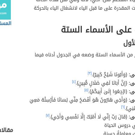
ت المقدرة على ما قبل الياء لانشغال الياء بالحركة
المست
 على الأسماء الستة
لأول
 من الأسماء الستة وضعه في الجدول أدناه فيما
لى:
{وَأَبُونَا شَيْخٌ كَبِيرٌ}.
[٣]
ى:
{إِنَّ أَبَانَا لَفِي ضَلَالٍ مُّبِينٍ}.
[٤]
ى:
{ارْجِعُوا إِلَىٰ أَبِيكُمْ}.
[٥]
ى:
{وَأَخِي هَارُونُ هُوَ أَفْصَحُ مِنِّي لِسَانًا فَأَرْسِلْهُ مَعِيَ
قُنِي}.
[٦]
ى:
{قَالَ رَبِّ إِنِّي لَا أَمْلِكُ إِلَّا نَفْسِي وَأَخِي}.
[٧]
ي دروس الحياة
مقالا
 معاملةً حسنة