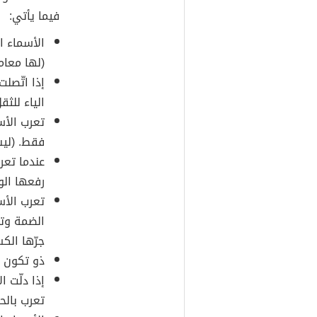
فيما يأتي:
الأسماء ا
(لها معام
إذا اتّصلت
الياء للثق
تعرب الأس
فقط. (ليس
عندما تعر
رفعها الوا
تعرب الأس
الضمة وتن
جرّها الك
ذو تكون م
إذا دلّت ا
تعرب بالح