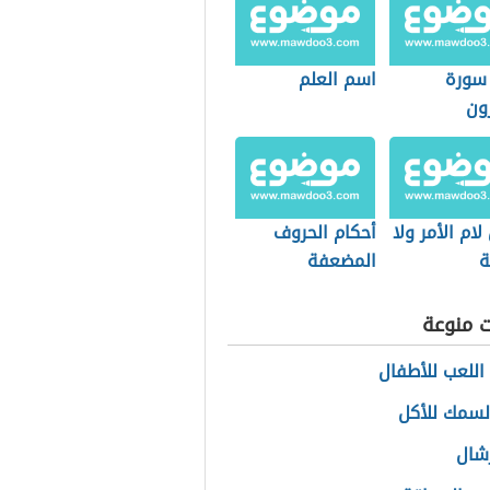
 سورة
اسم العلم
ون
لام الأمر ولا
أحكام الحروف
ة
المضعفة
ت منوعة
اللعب للأطفال
السمك للأكل
رشال