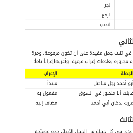
الجر
الرفع
النصب
لثاني
في ثلاث جمل مفيدة على أن تكون مرفوعة، ومرة
مجرورة بعلامات إعراب فرعية، وأعربهاإعراباً تاماً:
لجملة
الإعراب
بو أحمد رجل مناضل
مبتدأ
ابلت أبا منصور في السوق
مفعول به
ررت بدكان أبي أحمد
مضاف إليه
ثالث
اعدي في كل جملة من الجمل الآتية، جده وصحّحه