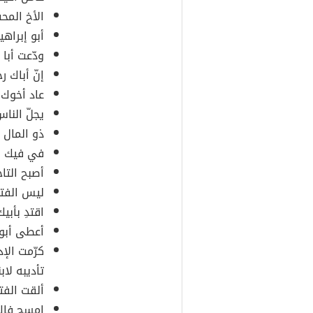
الأخ المحب
أبو إبراهي
ودّعت أبا 
إنّ أباك ر
عاد أخوك 
يجلّ الناس
ذو المال 
في فيك أس
أصبح التاج
ليس الفت
اقتدِ بأبي
أعطى أبو 
كرّمت الإ
تأديبه لابن
ألقت الفت
امسح فاك 