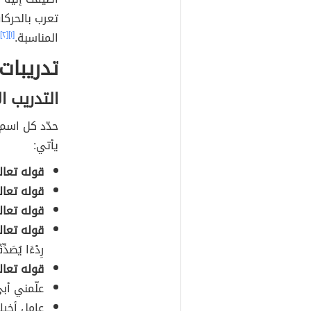
تعرب بالحركا
المناسبة.
[١]
[٢]
تدريبات
التدريب ا
حدّد كل اسم
يأتي:
قوله تعا
قوله تعال
قوله تعال
قوله تعال
رِدْءًا يُصَدِّ
قوله تعال
علّمني أب
عامل أخيك