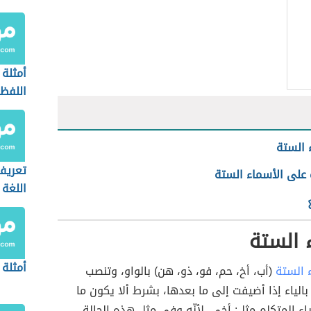
أمثلة 
اللفظ
 الستة
تعريف
 على الأسماء الستة
اللغة 
 الستة
أمثلة 
 الستة
(أب، أخ، حم، فو، ذو، هن) بالواو، وتنصب
 بالياء إذا أضيفت إلى ما بعدها، بشرط ألا يكون ما
اء المتكلم مثل: أخي، لأنّه وفي مثل هذه الحالة