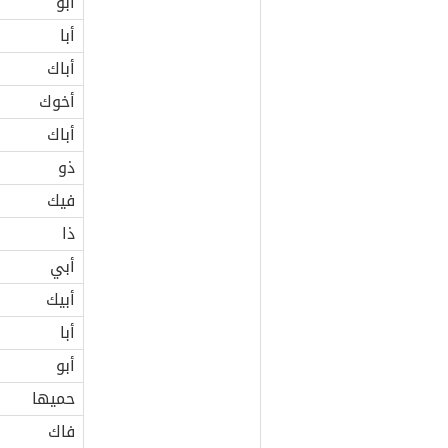
أبو
أبا
أباك
أخوك
أباك
ذو
فيك
ذا
أبي
أبيك
أبا
أبو
حميها
فاك