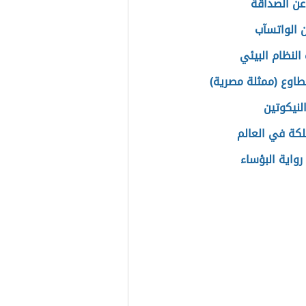
عن الصداقة
 الواتسآب
النظام البيئي
طاوع (ممثلة مصرية)
لنيكوتين
كة في العالم
واية البؤساء