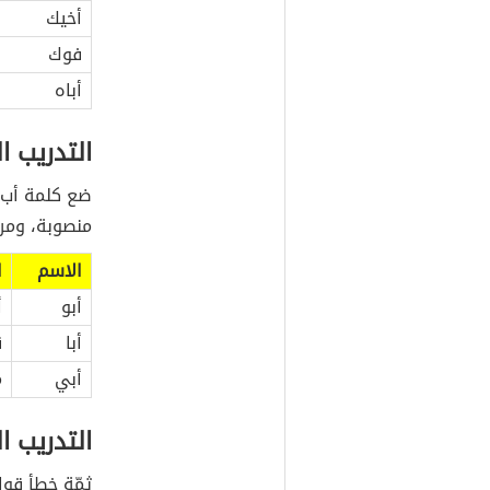
أخيك
فوك
أباه
التدريب ا
ضع كلمة أب 
منصوبة، ومرة 
الاسم
ا
أبو
أ
أبا
ق
أبي
م
التدريب ال
ثمّة خطأ قو