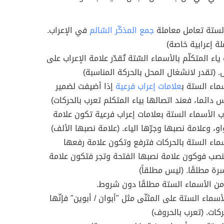
لستة تعامل معاملة
جمع المذكّر السّالم
في الإعراب.
لة إعرابية خاصة)
 ياء المتكلّم بالأسماء السّتة تُقدّر علامة الإعراب على
ل. (تقدر لانشغال المحل بالحركة المناسبة)
ماء الستة ب
علامات إعراب فرعية
إذا أضيفت لضمير
 دائما، فعند اتصالها بياء المتكلم تعرب بالحركات)
ب الأسماء الستة بعلامات إعراب فرعية تكون علامة
و، وعلامة نصبها وجرّها الياء. (علامة نصبها الألف)
ماء الستة بالحركات فترفع وتكون علامة رفعها
صب فوكون علامة نصبها الفتحة وتجر فتكون علامة
سرة مطلقًا. (ليس مطلقاً)
ن الأسماء الستة مطلقًا دون شروط.
لأسماء الستة على المثنّى مثل "أبوان / أبوين" فإنّها
ركات. (تعرب بالحروف)