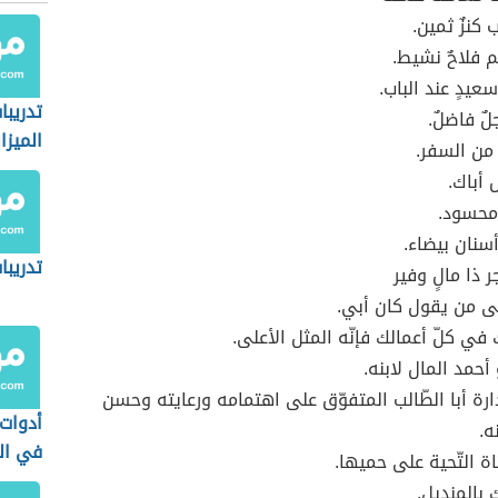
 كنزٌ ثمين.
م فلاحٌ نشيط.
سعيدٍ عند الباب.
تدريبا
جلٌ فاضلٌ.
الميز
من السفر.
 أباك.
محسود.
نان بيضاء.
تدريب
ر ذا مالٍ وفير
ى من يقول كان أبي.
ك في كلّ أعمالك فإنّه المثل الأعلى.
أحمد المال لابنه.
دارة أبا الطّالب المتفوّق على اهتمامه ورعايته وحسن
أدوات
ه.
في الل
اة التّحية على حميها.
بالمنديل.