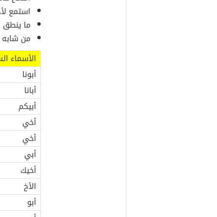
استمع لأ
ما ينطق فو
من شابه أ
الأسماء ال
أبونا
أبانا
أبيكم
أخي
أخي
أبي
أخيك
الأخ
أبو