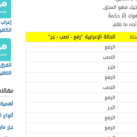
خيك فهو المحق.
كَ إلّا حكمةً
إعراب
باه ما ظلم.
الكافر
ستة
الحالة الإعرابية "رفع - نصب - جر"
الرفع
النصب
الفرق 
الجر
الناهي
الرفع
النصب
مقالا
الرفع
أهمية 
الجر
أنواع 
الرفع
جزر ما
الرفع