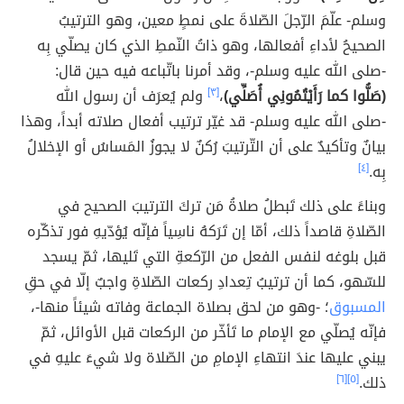
وسلم- علّمَ الرّجلَ الصّلاةَ على نمطٍ معين، وهو الترتيبُ
الصحيحُ لأداءِ أفعالها، وهو ذاتُ النّمطِ الذي كان يصلّي بِه
-صلى الله عليه وسلم-، وقد أمرنا باتّباعه فيه حين قال:
(صَلُّوا كما رَأَيْتُمُونِي أُصَلِّي)
،
[٣]
ولم يُعرَف أن رسول الله
-صلى الله عليه وسلم- قد غيّر ترتيب أفعال صلاته أبداً، وهذا
بيانٌ وتأكيدٌ على أن التّرتيبَ رُكنٌ لا يجوزُ المَساسُ أو الإخلالُ
بِه.
[٤]
وبناءً على ذلك تَبطلُ صلاةُ مَن تركَ الترتيبَ الصحيح في
الصّلاةِ قاصداً ذلك، أمّا إن تَرَكهُ ناسِياً فإنّه يُؤدّيهِ فور تذكّره
قبل بلوغه لنفس الفعل من الرّكعةِ التي تَليها، ثمّ يسجد
للسّهو، كما أن ترتيبُ تِعدادِ ركعات الصّلاةِ واجبٌ إلّا في حقِ
المسبوق
؛ -وهو من لحق بصلاة الجماعة وفاته شيئاً منها-،
فإنّه يُصلّي مع الإمام ما تَأخّر من الركعات قبل الأوائل، ثمّ
يبني عليها عندَ انتهاءِ الإمامِ من الصّلاة ولا شيءَ عليهِ في
ذلك.
[٥]
[٦]