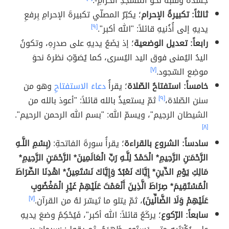
جسده وقلبه نحو المسجدِ الحرامِ-.
ثالثاً: تكبيرةُ الإحرام
؛ يكبّرُ المصلّي تكبيرةَ الإحرامِ بِرفعِ
يديهِ إلى أُذُنيهِ قائلاً: "الله أكبر".
[٩]
رابعاً: تعديل الوضعية
؛ إذ يَضَعُ يديهِ على صدرِهِ، وتكونُ
اليدُ اليُمنى فوق اليد اليُسرى، كما يُصَوّبُ نظرهُ نحوَ
موضِع السّجود.
[٧]
خامساً: استفتاحُ الصّلاة
؛ يقرأُ
دعاءَ الاستفتاحِ
وهو من
سنن الصّلاة،
[٩]
ثمّ يستعيذُ بالله قائلاً: "أعوذ بالله من
الشيطان الرجيم"، ويسمّ الله: "بسم الله الرحمن الرحيم".
[٨]
سادساً: الشروع بالقراءة
؛ يقرأُ سورةَ الفاتحةِ:
(بِسْمِ اللَّـهِ
الرَّحْمَـٰنِ الرَّحِيمِ* الْحَمْدُ لِلَّـهِ رَبِّ الْعَالَمِينَ* الرَّحْمَـٰنِ الرَّحِيمِ*
مَالِكِ يَوْمِ الدِّينِ* إِيَّاكَ نَعْبُدُ وَإِيَّاكَ نَسْتَعِينُ* اهْدِنَا الصِّرَاطَ
الْمُسْتَقِيمَ* صِرَاطَ الَّذِينَ أَنْعَمْتَ عَلَيْهِمْ غَيْرِ الْمَغْضُوبِ
عَلَيْهِمْ وَلَا الضَّالِّينَ)
، ثمّ يتلو ما تَيسّرَ لهُ من القرآن.
[٧]
سابعاً: الرّكوع
؛ يركَعُ قائلاً: الله أكبر"، فَيُحْكِمُ وضعَ يديهِ