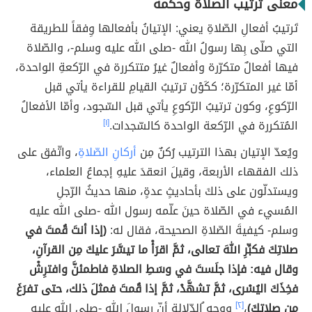
معنى ترتيب الصلاة وحكمه
تَرتيبُ أفعالِ الصّلاةِ يعني: الإتيانُ بأفعالها وِفقاً للطريقة
التي صلّى بِها رسولُ الله -صلى الله عليه وسلم-، والصّلاة
فيها أفعالٌ متكرّرة وأفعالٌ غيرُ متتكررة في الرّكعةِ الواحدة،
أمّا غير المتكرّرة؛ ككَوْن ترتيبُ القيامِ للقراءة يأتي قبل
الرّكوعِ، وكون ترتيبُ الرّكوعِ يأتي قبل السّجود، وأمّا الأفعالُ
المُتكررة في الرّكعة الواحدة كالسّجدات.
[١]
ويُعدّ الإتيان بهذا الترتيب رُكنٌ مِن
أركانِ الصّلاةِ
، واتّفق على
ذلك الفقهاء الأربعة، وقيلَ انعقدَ عليهِ إجماعُ العلماء،
ويستدلّون على ذلكَ بأحاديثٍ عدةٍ، منها حديثُ الرّجلِ
المُسيء في الصّلاة حينَ علّمه رسول الله -صلى الله عليه
وسلم- كيفيةَ الصّلاةِ الصحيحة، فقال له:
(إذا أنتَ قُمتَ في
صلاتِكَ فكبِّرِ اللهَ تعالى، ثمَّ اقرَأْ ما تيسَّرَ عليكَ مِن القرآنِ،
وقال فيه: فإذا جلَستَ في وسَطِ الصلاةِ فاطمئنَّ وافترِشْ
فخِذَكَ اليُسْرى، ثمَّ تشهَّدْ، ثمَّ إذا قُمتَ فمثلَ ذلك، حتى تفرَغَ
مِن صلاتِكَ)
،
[٢]
ووجه ُالدّلالةِ أنّ رسولَ الله -صلى الله عليه