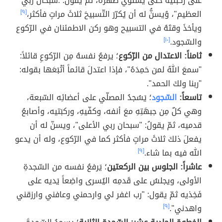
على رُكْبَتَيه حتى يَستَوي ظَهرَهُ، ثم يقول: :سبحان ربي
العظيم"، وُيسنُّ له أن يُكرّرَ التّسبيحَ ثلاثَ مراتٍ فأكثر،
[٩]
ويأخذَ وقتَهُ في التسبيح وهو ركن الاطمئنان في الرّكوع
والسّجود.
[١٠]
ثامناً: الاعتدال من الرّكوع
؛ يرفعُ نفسهُ مِن الرّكوعِ قائلاً:
"سمعَ اللهُ لمن حَمِدَهُ"، فإذا اعتدلَ قائماً أتْبَعَها بقوله:
"ربنا ولكَ الحمد".
تاسعاً:
السّجود
؛ يَسُجدُ المصلّي على أعضائِه السّبعة،
وهي كلٌ مِن جبهَتِهِ معَ أنفه، وكفّيهِ، وركبَتيه، وأصابعُ
قدميه، ثمّ يقولُ: "سبحان ربي الأعلى"، ويسنّ له أن
يفعلَ ذلكَ ثلاثَ مراتٍ فأكثر كما في الرّكوع، وله أن يدعو
الله فيه بما شاء.
[٩]
عاشراً: الجلوس بين الركعتين
؛ يَرفعُ نفسه من السّجدةِ
الأولى، ويجلسُ على قَدمِه اليُسرى واضِعاً يَديه على
فَخِذيه ثمّ يقول: "رب اغفر لي وارحمني وعافني وارزقني
واهدني".
[٩]