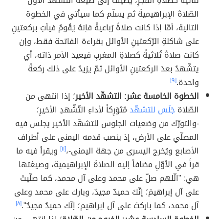
ثنائيةً كصلاةِ الفجرِ، يُضيفُ إلى صيغة التّشّهد الأول
الصّلاةَ الإبراهيميةَ ثم يسلّم كما سيأتي في الخطوة
التالية، أمّا إذا كانت صلاةً رُباعيةً فإنهُ يَقُومُ فيأتِ بركعتينِ
على شاكلةِ الرّكعتينِ الأوائل بقراءة الفاتحة فقط، وإن
كانت صلاةً ثُلاثيةً كصلاةِ المغربِ فيعيد الأمر ذاته، أي
يتشّهدُ بعدَ الركعتينِ الأوائل ثمّ يزيدُ على ذلك ركعةً
واحدة.
[٩]
الخطوة الخامسة عشر: التشهّد الأخير
؛ إذا انتهى من
الصّلاة
جَلَسَ للتشهّد
مُتَوَرِكاً لأداءِ التّشّهدِ الأخيرِ؛
-والتورّك من وضعيات الجلوس للتشهّد الأخير يجلس فيه
المصلّي على الأرض، إذ ينصب قدمه اليمنى على أطراف
الأصابع ويُخرج اليسرى من جهة اليمنى-،
[١١]
ويقرأ فيه ما
قرأَ في الأوّلِ مضافاً إليه الصلاةَ الإبراهيمية، وصيغتها
هي: "الّلهم صلّ على محمد وعلى آل محمد، كما صلّيتَ
على آل إبراهيمَ؛ إنّكَ حميدٌ مجيدٌ، وبارك على محمد وعلى
آل محمد، كما باركتَ على آل إبراهيم؛ إنّك حميدٌ مجيدٌ".
[٨]