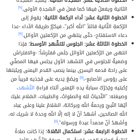
الخطوة الحادية عشر: السّجدة الثانية
؛ يسجدُ السّجدةَ
الثانية ويفعلُ فيها كما فعلَ في السّجدةِ الأولى.
[٩]
الخطوة الثانية عشر: أداء الركعة الثانية
؛ يَقومُ إلى
الرّكعةِ الثّانية قائلاً "الله أكبر"، فيكرّرُ طريقة الأداء -عدا
دعاء الاستفتاح- حتّى ينتهي من الرّكعتينِ الأوائل.
[٩]
الخطوة الثالثة عشر: الجلوس للتشّهدِ الأوسط
؛ فإذا
انتهى من الرّكعتين الأوائل جَلَسَ مُفتَرِشاً؛ -والافتراش
وضعيةٌ للجلوس في التشهد الأول يجلس فيها المصلّي
على راحة قدمه اليسرى بينما ينصب القدم اليمنى ويثبتها
على رؤوس الأصابع-،
[١١]
ويَضَعُ يَديه على فَخِذيه قريباً من
رُكبتيه ويُحَرّكُ سبابةَ يدهِ اليُمنى أثناءَ قراءةِ
التّشهد
،
وصيغته: "التّحياتُ لله والصلواتُ، والطيبات، السّلام عليكَ
أيّها النّبيّ ورحمةُ الله وبركاتهُ، السّلامُ علينا وعلى عِباد
الله الصالحين، أشهدُ أنّ لا إله إلّا الله وحدهُ لا شريك له،
وأشهدُ أنّ محمداً عبدهُ ورسوله".
[٨]
الخطوة الرابعة عشر: استكمال الصّلاة
؛ إذا كانت صلاةً