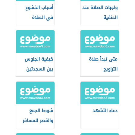
واجبات الصلاة عند
أسباب الخشوع
الحنفية
في الصلاة
متى تبدأ صلاة
كيفية الجلوس
التراويح
بين السجدتين
دعاء التشهد
شروط الجمع
والقصر للمسافر