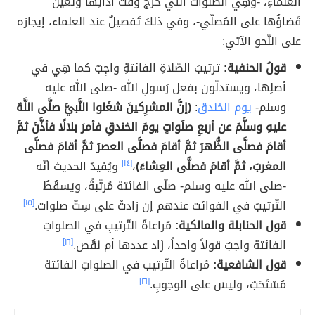
العُلماءِ، -وهِي الصّلواتُ التي خَرَجَ وقتُ أدائِها وتَعيّنَ
قَضاؤُها على المُصلّي-، وفي ذلكَ تَفصيلٌ عند العلماء، إيجازه
على النّحو الآتي:
قولُ الحنفية:
ترتيبَ الصّلاةِ الفائتةِ واجِبٌ كما هِي في
أصلِها، ويستدلّون بفعل رَسولِ الله -صلى الله عليه
وسلم-
يوم الخندق
:
(إنَّ المشرِكينَ شغَلوا النَّبيَّ صلَّى اللَّهُ
عليهِ وسلَّمَ عن أربعِ صلَواتٍ يومَ الخندقِ فأمرَ بلالًا فأذَّنَ ثمَّ
أقامَ فصلَّى الظُّهرَ ثمَّ أقامَ فصلَّى العصرَ ثمَّ أقامَ فصلَّى
المغربَ، ثمَّ أقامَ فصلَّى العِشاءَ)
،
[١٤]
ويُفيدُ الحديث أنّه
-صلى الله عليه وسلم- صلّى الفائتة مُرتّبةً، ويَسقُطُ
التّرتيبُ في الفوائت عندهم إن زادتْ على سِتّ صلوات.
[١٥]
قول الحنابلة والمالكية:
مُراعاةُ التّرتيبِ في الصلواتِ
الفائتة واجبٌ قولاً واحداً، زَاد عددها أم نَقُص.
[١٦]
قول الشافعية:
مُراعاةُ التّرتيب في الصلواتِ الفائتة
مُسْتَحَبٌ، وليسَ على الوجوبِ.
[١٦]