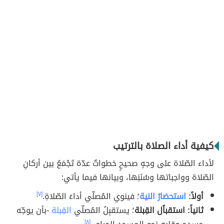
كيفية أداء الصلاة بالترتيب
لأداء الصّلاة على وجهٍ صحيحٍ خطواتٌ عدّة تَجْمَعُ بين أركانِ
الصّلاة وواجباتها وسُنَنِها، وبيانها فيما يأتي:
أولاً:
استحضارُ النية
؛ فينوي المُصلّي أداءَ الصّلاةِ.
[٧]
ثانياً: استقباُل القِبلة
؛ يستقبِلُ المُصلّي
القِبلة
-بأن يوجّه
[٨]