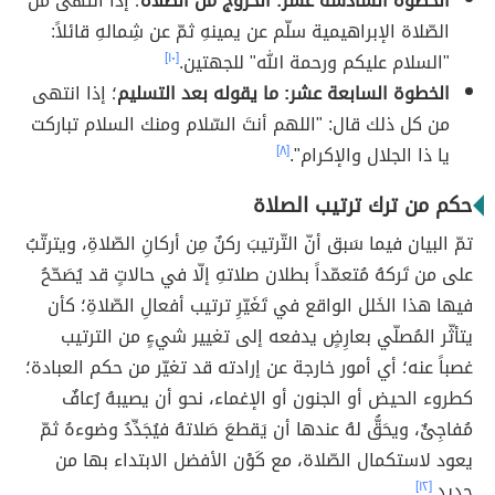
الخطوة السادسة عشر: الخروج من الصّلاة
؛ إذا انتهى من
الصّلاة الإبراهيمية سلّم عن يمينهِ ثمّ عن شِمالهِ قائلاً:
"السلام عليكم ورحمة الله" للجهتين.
[١٠]
الخطوة السابعة عشر: ما يقوله بعد التسليم
؛ إذا انتهى
من كل ذلك قال: "اللهم أنتَ السّلام ومنك السلام تباركت
يا ذا الجلال والإكرام".
[٨]
حكم من ترك ترتيب الصلاة
تمّ البيان فيما سَبق أنّ التّرتيبَ ركنٌ مِن أركانِ الصّلاةِ، ويترتّبُ
على من تَركهُ مُتعمّداً بطلان صلاتهِ إلّا في حالاتٍ قد يُصَحّحُ
فيها هذا الخَلل الواقع في تَغَيّرِ ترتيب أفعالِ الصّلاةِ؛ كأن
يتأثّر المُصلّي بعارِضٍ يدفعه إلى تغيير شيءٍ من الترتيب
غصباً عنه؛ أي أمور خارجة عن إرادته قد تغيّر من حكم العبادة؛
كطروء الحيض أو الجنون أو الإغماء، نحو أن يصيبهُ رُعافٌ
مُفاجِئٌ، ويحَقُّ لهُ عندها أن يَقطعَ صَلاتهُ فيُجَدِّدُ وضوءهُ ثمّ
يعود لاستكمال الصّلاة، مع كَوْن الأفضل الابتداء بها من
جديد.
[١٢]