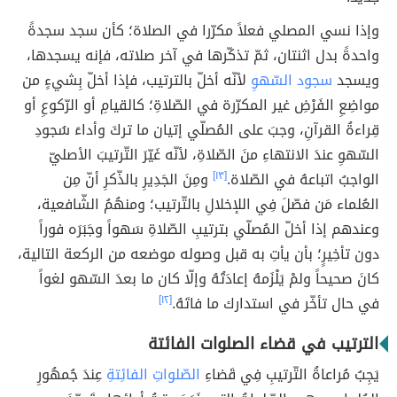
وإذا نسي المصلي فعلاً مكرّرا في الصلاة؛ كأن سجد سجدةً
واحدةً بدل اثنتان، ثمّ تذكّرها في آخر صلاته، فإنه يسجدها،
ويسجد
سجود السّهوِ
لأنّه أخلّ بالترتيب، فإذا أخلّ بِشيءٍ من
مواضِعِ الفَرْضِ غير المكرّرة في الصّلاةِ؛ كالقيامِ أو الرّكوعِ أو
قِراءةُ القرآنِ، وجبَ على المُصلّي إتيان ما تركَ وأداءَ سُجودِ
السّهوِ عندَ الانتهاءِ منَ الصّلاةِ، لأنّه غَيّرَ التّرتيبَ الأصليّ
الواجبُ اتباعهُ في الصّلاة.
[١٣]
ومِنَ الجَدِيرِ بالذّكرِ أنّ مِن
العُلماء مَن فصّلَ فِي اللإخلالِ بالتّرتيب؛ ومنهُمُ الشّافعية،
وعندهم إذا أخلّ المُصلّي بترتيبِ الصّلاةِ سَهواً وجَبَرَه فوراً
دون تأخِيرٍ؛ بأن يأتِ به قبل وصوله موضعه من الركعة التالية،
كانَ صحيحاً ولمْ يَلْزَمهُ إعادَتُهُ وإلّا كان ما بعدَ السّهو لغواً
في حال تأخّر في استدارك ما فاتَهُ.
[١٢]
الترتيب في قضاء الصلوات الفائتة
يَجِبُ مُراعاةُ التّرتيبِ فِي قَضاءِ
الصّلواتِ الفائِتةِ
عِندَ جُمهُورِ