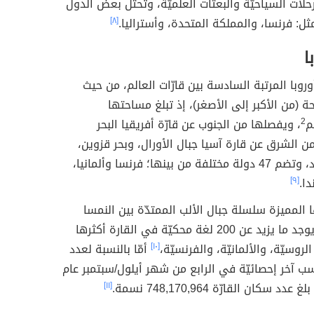
حلات السياحيّة والبعثات العلميّة، وتحتل بعض الدول
مثل: فرنسا، والمملكة المتحدة، وأستراليا.
[٨]
ا
أوروبا المرتبة السادسة بين قارّات العالم، من حيث
ة (من الأكبر إلى الأصغر)، إذ تبلغ مساحتها
2
، ويفصلها من الجنوب عن قارّة أفريقيا البحر
ن الشرق عن قارة آسيا جبال الأورال، وبحر قزوين،
والبحر الأسود، وتضم 47 دولة مختلفة من بينها؛ فرنسا وألمانيا،
دا.
[٩]
المميزة سلسلة جبال الألب الممتدّة بين النمسا
وسويسرا، ويوجد ما يزيد عن 200 لغة محكيّة في القارة أكثرها
الروسيّة، والألمانيّة، والفرنسيّة،
[١٠]
أمّا بالنسبة لعدد
ب آخر إحصائيّة في الرابع من شهر أيلول/سبتمبر عام
[١١]