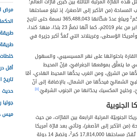
لُّ هذه القارّة المرتبة الثالثة بين كُبرى قارّات العالَم؛
مرض ال
 المساحة (من الأكبر إلى الأصغر)، إذ تبلغ مساحتها
2
ويبلغ عددّ سُكّانها 365,488,043 نسمة حتى تاريخ
الحكمة
13 شباط/فبراير من عام 2019م، كما أنّها تضمُّ 23 بلدًا، منها: كندا،
طريقة
ريكا الوُسطى، وغرينلاند التي تُعَدُّ أكبر جزيرة في
طريقة
 القارة باحتوائها على نهر المسيسيبي، والسهول
خلطات 
 في ما يتعلَّق بموقعها الجغرافيّ، فإنّ المحيط
أقل در
ُّها من الشرق، ومن الغرب يحدُّها المحيط الهادي، أمّا
تاريخ ا
بيّ الشماليّ فيحدُّها من الشمال، بالإضافة إلى أنّ
بيّ، وخليج المكسيك يحدّانها من الجنوب الشرقيّ.
[٥]
حديث ا
جوليا 
كا الجنوبية
ميس حم
ريكا الجنوبيّة المرتبة الرابعة بين القارّات، من حيث
 (من الأكبر إلى الأصغر)، وتأتي بعد قارّة أمريكا
ر مساحتها 17,814,000 كم
2
، وتضمّ 14 دولة