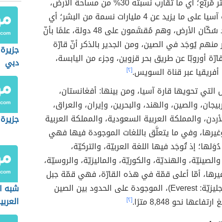
مليون كيلومتر مُربَّع؛ أي ما تُقارب نسبته 30% من مساحة الأرض،
وتحتوي قارّة آسيا على ما يزيد عن 4 مليارات نسمة من البشر؛ أي
60% من عدد سُكّان الأرض، وهم مُقسَّمون على 48 دولة، علمًا بأنّ
منهم يُوجَد في الصين، ومن الجدير بالذكر أنّ قارّة
جزيرة 
قارّة أوروبّا عن طريق بحر قزوين، وجزء من اليابسة،
دبي
ة أفريقيا عبر قناة السويس.
[٢]
 التي تحويها قارة آسيا، ومن بينها: أفغانستان،
ربيجان، والصين، والهند، والبحرين، وإيران، والعراق،
أردن، والمملكة العربية السعودية، والمملكة العربية
جزيرة
يرها، وفي ما يتعلَّق باللغات الموجودة فيها فهي
 دُوَلها؛ إذ تُوجَد فيها اللغة العربيّة، والتركيّة،
 والصينيّة، والهنديّة، والكوريّة، والماليزيّة، والروسيّة،
وغيرها، أمّا أعلى قمّة في هذه القارّة، فهي قمّة جبل
إفرست (بالإنجليزيّة: Everest)، الموجودة على الحدود بين الصين
شبه ال
العربي
فاعها نحو 8,848 مترًا.
[٢]