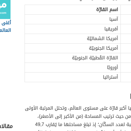
اسم القارّة
آسيا
أغنى 
أفريقيا
العالم
أمريكا الشماليّة
أمريكا الجنوبيّة
القارّة القُطبيّة الجنوبيّة
أوروبّا
أستراليا
 آسيا أكبر قارّة على مستوى العالَم، وتحتل المرتبة الأولى
 من حيث ترتيب المساحة (من الأكبر إلى الأصغر)،
وكذلك بالنسبة لعدد السكّان؛ إذ تبلغ مساحتها ما يُقارب 49,7
مقالا