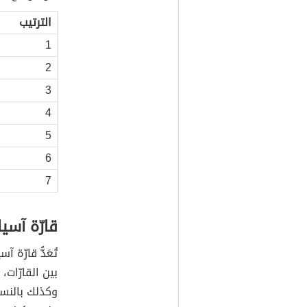
الترتيب
1
2
3
4
5
6
7
قارّة آسيا
تُعَدُّ قارّة
بين القارّات،