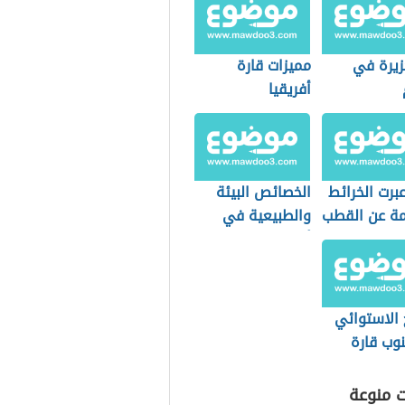
زيرة في
مميزات قارة
أفريقيا
برت الخرائط
الخصائص البيئة
مة عن القطب
والطبيعية في
لي؟
أوقيانوسيا
 الاستوائي
وب قارة
ت منوعة