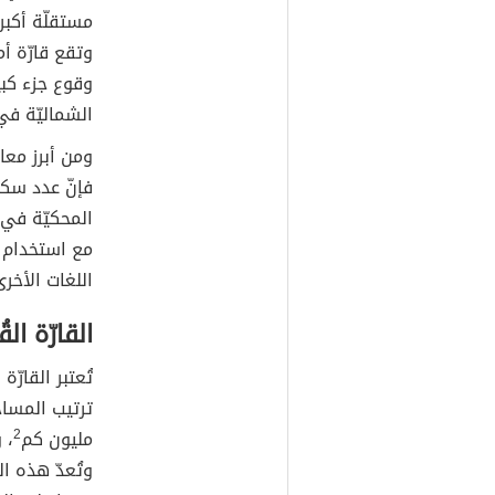
مستقلّة أكبره
وتقع قارّة أم
وقوع جزء كب
الشماليّة في
ومن أبرز معال
المحكيّة في ال
مع استخدام ب
اللغات الأخرى
القارّة الق
تُعتبر القارّ
مليون كم
2
، 
وتُعدّ هذه ا