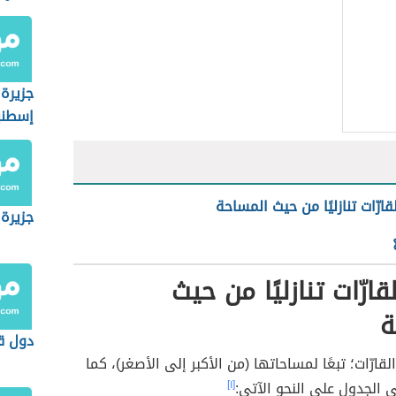
جزيرة 
إسطنب
قارّات تنازليًا من حيث المساحة
جزيرة 
قارّات تنازليًا من حيث
ة
دول قا
لقارّات؛ تبعًا لمساحاتها (من الأكبر إلى الأصغر)، كما
الجدول على النحو الآتي:
[١]