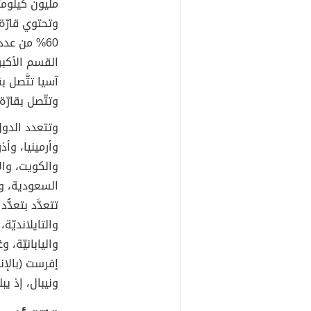
القسم الأكبر 
آسيا تتَّصل ب
وتتّصل بقارّ
وتتعدد الدول
وأرمينيا، وأذ
والكويت، وال
السعودية، وغ
تتعدَّد بتعدُّد
والتايلانديّة،
واليابانيّة، 
ونيبال، إذ يبلغ ارت