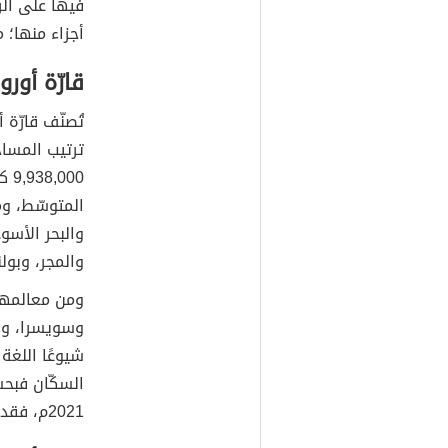
فيها على الر
أجزاء منها؛ 
قارّة أوروب
تُصنّف قارّة 
ترتيب المساح
9,938,000 كم
المتوسّط، وم
والمجر، وبولن
ومن معالمها 
شيوعًا اللغة 
السكّان فبحس
2021م، فقد بلغ عدد سكان القارّة 748,170,964 نسمة.