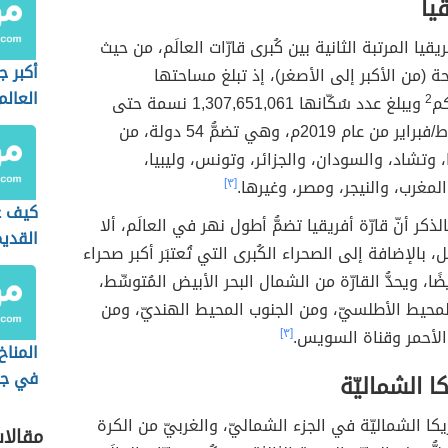
قيا
فريقيا المرتبة الثانية بين كُبرى قارّات العالَم، من حيث
أكبر ج
ة (من الأكبر إلى الأصغر)، إذ تبلغ مساحتها
العالم
2
ويبلغ عدد سُكّانها 1,307,651,061 نسمة حتى
تاريخ 13 شباط/فبراير من عام 2019م، وهي تضمُّ 54 دولة، من
ا، وتشاد، والسودان، والجزائر، وتونس، وليبيا،
لمغرب، والنيجر، ومصر، وغيرها.
[٣]
كيف ع
لذكر أنّ قارّة أفريقيا تضمُّ أطول نهر في العالَم، ألا
القدي
، بالإضافة إلى الصحراء الكُبرى التي تُعتبَر أكبر صحراء
الشما
ضًا، ويحدُّ القارّة من الشمال البحر الأبيض المُتوسِّط،
محيط الأطلسيّ، ومن الجنوب المحيط الهنديّ، ومن
الأحمر وقناة السويس.
[٣]
المناخ
في جن
كا الشماليّة
آسيا
يكا الشماليّة في الجزء الشماليّ، والغربيّ من الكرة
مقالا