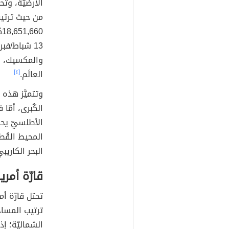
الأرضيّة، وتحت
من حيث ترتيب
18,651,660كم
والمكسيك، وأم
العالَم.
[٤]
وتتميَّز هذه
الكُبرى، أمّا
الأطلسيّ يحد
المحيط القُط
البحر الكاري
قارّة أمري
تحتل قارّة أم
ترتيب المساحة
الشماليّة؛ إذ تُقدّ