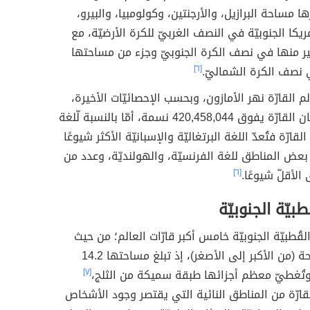
ا مساحة البرازيل، والأرجنتين، وكولومبيا، والبيرو،
ريكا الجنوبيّة في النصف الغربيّ للكرة الأرضيّة، مع
ير منها في نصف الكرة الجنوبيّ وجزء من مساحتها
 نصف الكرة الشماليّ.
[٦]
م القارّة نهر الأمازون، وبحسب الإحصائيّات الأخيرة،
فإنّ عدد سكان القارّة يفوق 420,458,044 نسمة، أمّا بالنسبة لّلغة
قارّة فتُعدّ اللغة البرتغاليّة والإسبانيّة الأكثر شيوعًا
عض المناطق للغة الفرنسيّة، والهولنديّة، وعدد من
 الأقلّ شيوعًا.
[٦]
ُطبيّة الجنوبيّة
ة القُطبيّة الجنوبيّة خامس أكبر قارّات العالم؛ من حيث
ترتيب المساحة (من الأكبر إلى الأصغر)، إذ تبلغ مساحتها 14.2
وتُغطيّ معظم أجزائها طبقة سميكة من الثلج،
[٧]
لقارّة من المناطق النائية التي يقتصر وجود الأشخاص