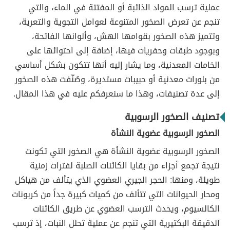
عملية ترسب المواد الذائبة أو المفتتة في الماء، والتي
تنجم عن تعرض الصخور المتنوعة لعوامل التجوية والتعرية،
وتتميز هذه الصخور بقوامها الهش، وألوانها الفاتحة،
وبوجود طبقات وحفريات فيها، إضافة إلى احتوائها على
الخامات المعدنية، وما يشار إليه أنها تتكون بشكل أساسي
من بلورات معدنية أو حبيبات مستديرة، وصُنّفت هذه الصخور
إلى عدة تصنيفات، وهذا ما سنعرفكم عليه في هذا المقال.
تصنيف الصخور الرسوبية
الصخور الرسوبية عضوية النشأة
الصخور الرسوبية عضوية النشأة هي الصخور التي تكونت
نتيجة تجمع أجزاء من بقايا الكائنات الصلبة لفترات زمنية
طويلة، ومنها: الحجر الجيري العضوي الذي يتألف من هياكل
ومحار الحيوانات التي تتألف من كميات كبيرة جداً من كربونات
الكالسيوم، ويحدث الترسب العضوي عن طريق الكائنات
الدقيقة البكتيرية التي تنجم عن عملية تحلل النبات، إذ ترسب