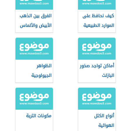
كيف نحافظ على
الفرق بين الذهب
الموارد الطبيعية
الأبيض والألماس
أماكن تواجد صخور
الظواهر
البازلت
الجيولوجية
الخارجية
أنواع الكتل
مكونات التربة
الهوائية