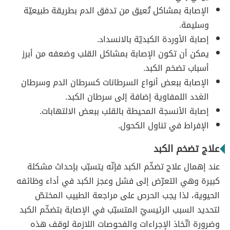
الإصابة بمشاكل تُعيق من تدفق الدم بطريقة طبيعيّة
وسليمة.
إصابة الأوردة الكبديّة بالانسداد.
يمكن أن تكون الإصابة بمشاكل القلب وضعفه من أبرز
أسباب تضخم الكبد.
الإصابة ببعض أنواع السرطانات كسرطان الدم وسرطان
الغدد اللمفاوية إضافة إلى سرطان الكبد.
إصابة الأنسجة المحيطة بالقلب ببعض الالتهابات.
الإفراط في تناول الكحول.
علاج تضخم الكبد
عند إهمال علاج تضخّم الكبد فإنّه يتسبّب بإحداث مشكلة
كبيرة وهي التعرّض إلى فشل وعجز الكبد في أداء وظائفه
الحيوية، لذا يجب الحرص على مراجعة الطبيب المختصّ
لتحديد السبب الرئيسيّ المتسبّب في الإصابة بتضخّم الكبد
وضرورة اتّخاذ الإجراءات والفحوصات اللازمة لوقف هذه