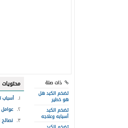
ذات صلة
محتويات
تضخم الكبد هل
١
أسباب ت
هو خطير
٢
عوامل 
تضخم الكبد
أسبابه وعلاجه
٣
نصائح 
تضخم الكبد