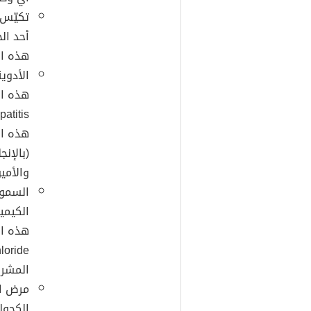
أحد الح
هذه ال
الأدوية
هذه الح
هذه ال
والأميودار
السموم
الكيمي
المشروم (بالإنج
مرض ال