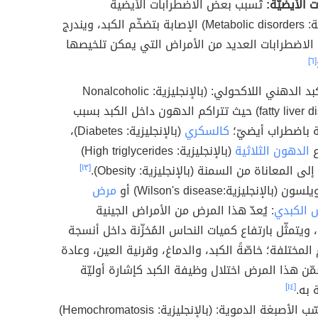
 الأيضيّة:
تُسبب بعض الاضطرابات الأيضية
(بالإنجليزية: Metabolic disorders) الإصابة بتضخّم الكبد، ويندرج
لاضطرابات العديد من الأمراض التي يمكن تلخيصها
[٦]
داء الكبد الدهني اللاكحولي: (بالإنجليزية: Nonalcoholic
fatty liver disease) حيث تتراكم الدهون داخل الكبد بسبب
ة باضطراب أيضيّ؛
كالسكري
(بالإنجليزية: Diabetes)،
ع
الدهون الثلاثية
(بالإنجليزية: High triglycerides)
ى المعاناة من السمنة (بالإنجليزية: Obesity).
[١٣]
(بالإنجليزية:Wilson's disease) أو
مرض
 الكبدي
: يُعدّ هذا المرض من الأمراض الجينية
، ويتمثّل بارتفاع كميات النحاس المُخزّنة داخل أنسجة
لمختلفة؛ خاصّةً الكبد، والدماغ، وقرنية العين، وعادة
مّن هذا المرض اختلال وظيفة الكبد كإشارة أوليّة
 به.
[١٤]
داء ترسّب الأصبغة الدموية: (بالإنجليزية: Hemochromatosis)