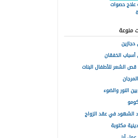
 علاج حصوات
ة
ت منوعة
حجازين
أسباب الخفقان
قص الشعر للأطفال البنات
المرجان
ين النور والضوء
كومو
 الشهود في عقد الزواج
دينية مكتوبة
عمل أرز