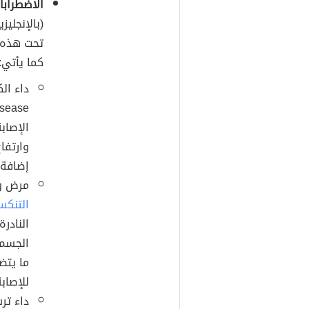
الاضطرابات
تحت هذه ا
كما يأتي:
الإصاب
وارتفا
إضافة إل
مرض ويلسون 
التنكس
النادرة
الجسم ا
ما يتض
للإصابة