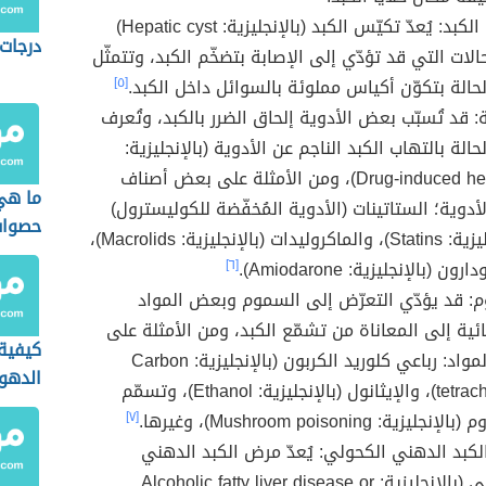
تكيّس الكبد: يُعدّ تكيّس الكبد (بالإنجليزية: Hepatic cyst)
درجات 
الات التي قد تؤدّي إلى الإصابة بتضخّم الكبد، وتتمثّل
حالة بتكوّن أكياس مملوئة بالسوائل داخل الكبد.
[٥]
: قد تُسبّب بعض الأدوية إلحاق الضرر بالكبد، وتُعرف
الة بالتهاب الكبد الناجم عن الأدوية (بالإنجليزية:
Drug-induced hepatitis)، ومن الأمثلة على بعض أصناف
ما هي
أدوية؛ الستاتينات (الأدوية المُخفّضة للكوليسترول)
حصوات
(بالإنجليزية: Statins)، والماكروليدات (بالإنجليزية: Macrolids)،
ون (بالإنجليزية: Amiodarone).
[٦]
: قد يؤدّي التعرّض إلى السموم وبعض المواد
ائية إلى المعاناة من تشمّع الكبد، ومن الأمثلة على
كيفية
هذه المواد: رباعي كلوريد الكربون (بالإنجليزية: Carbon
الدهو
tetrachloride)، والإيثانول (بالإنجليزية: Ethanol)، وتسمّم
الكبد
ليزية: Mushroom poisoning)، وغيرها.
[٧]
كبد الدهني الكحولي: يُعدّ مرض الكبد الدهني
الكحولي (بالإنجليزية: Alcoholic fatty liver disease or