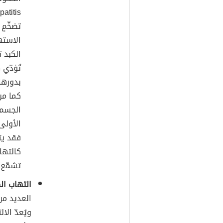
تضخّمٍ 
الاستهل
الكبد 
تُؤدّي 
بدورها 
كما من
الجسم،
الأولى
فقد يت
تشمّع الكبد
التهاب الكبد ا
العديد من
ويُعدّ ال