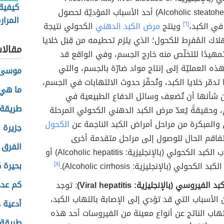
كيفية
Alcoholic steatohepatitis) أحد الأسباب المؤديّة لحصول
المرار
في الكبد،
[٦]
وينتج
مرض الكبد الدهني
الكحولي نتيجة
اك المُفرِط للكحول؛ الذي يلزم تحطيمه من قِبَل خلايا
مقالا
تمهيدًا للتخلّص منه خارج الجسم، وفي الواقع قد
هذه العمليّة إلى إنتاج مواد ضارّة بالجسم، والتي
موسى 
تدمّر خلايا الكبد، وتُحفّز حدوث الالتهابات في الجسم،
ما هي 
 شأنها أن تُضعِف وسائل الدفاع الطبيعية في
طريقة 
 وحقيقةً يُعدّ مرض الكبد الدهني الكحولي المرحلة
 والمبكرة من مراحل أمراض الكبد الناجمة عن
الكحول
جزيرة 
فاقم الحال للوصول إلى مراحل متقدمة أخرى
الفرق ب
كالتهاب الكبد الكحولي (بالإنجليزية: Alcoholic hepatitis) أو
بحيرة 
 الكحولي (بالإنجليزية: Alcoholic cirrhosis).
[٨]
كم عدد
لفيروسي (بالإنجليزية: Viral hepatitis)
: توجد
 الأسباب التي قد تؤدي إلى الإصابة بالتهاب الكبد،
أدعية 
التهاب الناتج عن أنواع معينة من الفيروسات أحد هذه
طريقة 