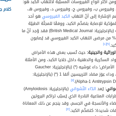
ومن أكثر أنواع الفيروسات المسبّبة لالتهاب الكبد هو:
 وفيروس ب، وفيروس ج، وفيروس د، وفيروس هـ،
كلام ج
 الإشارة إلى أنّ التهاب
الكبد الفيروسي
هو أحد
مؤدّية للإصابة بتضخّم الكبد، ووفقًا للمجلّة الطبيّة
البريطانية (بالإنجليزية: British Medical Journal) فقد وُجد أنّ ما
نسبته 10% من مرضى التهاب الكبد الفيروسي قد يُصابون
بد.
[٩]
[١٠]
وراثية والجينية:
حيث تُسبب بعض هذه الأمراض
واد السكرية والدهنية داخل خلايا الكبد، ومن الأمثلة
على هذه الأمراض؛ داء غوشيه (*) (بالإنجليزية: Gaucher
disease)، وداء عِوَز مضاد التريبسين ألفا 1 (*) (بالإنجليزية:
[١١]
Alpha-1 Antitrypsin De
ّشواني
: يُعد
الدّاء النّشواني
(بالإنجليزية: Amyloidosis)
ابات المناعية النادرة الذي يُسبّب تراكم البروتين
ضاء والأنسجة في الجسم، وقد ينجم عن ذلك المعاناة
ت شديدة؛ كتضخّم الكبد.
[١٢]