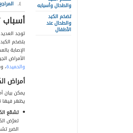
٤
المراجع
والطحال وأسبابه
تضخم الكبد
أسباب ت
والطحال عند
الأطفال
توجد العديد 
الإصابة بالع
الأمراض الجي
والحميدة
، و
أمراض الك
يمكن بيان أم
يظهر فيها تض
تشمّع الكبد (ب
تعرّض الك
الضرر تشك