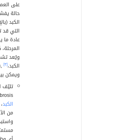
على العم
حالة يفشل
التي قد ت
عادة ما ي
المرحلة، 
ويُعد تشم
الكبد،
[٣]
ويمكن بيا
Liver fibrosis) أحد الأ
الكبد
، 
من الأن
واستبد
مستمرّ
أي وظي