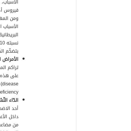
الأسباب، 
فيروس أ،
ومن المهم
الأسباب ال
بتضخّم الك
الأمراض ال
تراكم الم
ficiency).
الدّاء الن
أحد الاضطر
داخل الأع
من مضاعفا