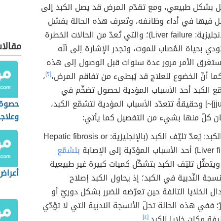
ل بشكل طبيعي، ومع تقدّم المرض قد يصل الكبد إلى
 فيها في أداء وظائفه، وتُعرف هذه الحالة بفشل
الكبد (بالإنجليزية: Liver failure)؛ والتي تُعدّ من الحالات الخطرة
مقالا
ودي بحياة المُصاب للموت، وتجدر الإشارة إلى أنّه
ستغرق الأمر مرور عدة سنوات قبل الوصول إلى هذه
كما أنّ الخضوع للعلاج قد يُبطىء من تفاقم المرض،
[٢]
،
ّع الكبد أحد الأسباب المؤدية لحصول تضخّم في
,jju]~] وحقيقةً تتعدّد الأسباب المؤدية لتشمّع الكبد،
حصوة 
وعلاج
ن كلّ منها بشيء من التفصيل كما يأتي:
تليّف الكبد: يُعدّ تليّف الكبد (بالإنجليزية: Hepatic fibrosis or
سباب المؤدّية إلى الإصابة
بتشمّع
ويتمثّل تليّف الكبد بتشكّل كميات كبيرة غير طبيعية
أعراض
سجة النّدبية في الكبد؛ إذ يحاول الكبد إصلاح
ال الخلايا التالفة حين تعرّضه للضرر بشكل دوريّ أو
؛ ففي هذه الحالة تحلّ الأنسجة الندبية التي لا تؤدّي
فة مكان خلايا الكبد.
[٤]