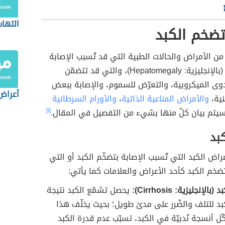
التهاب
ضخم الكبد
من الأمراض والحالات الطبية التي قد تُسبب الإصابة
بتضخم الكبد (بالإنجليزية: Hepatomegaly)، والتي قد تتضمّن
دوى الميكروبية، والتعرّض للسموم، والإصابة ببعض
أعراض
نية،
والأمراض المناعية الذاتية
،
والأورام السرطانية
سيتم بيان كلّ منها بشيء من التفصيل في المقال.
[١]
بد
راض الكبد التي تُسبب الإصابة بتضخّم الكبد أو التي
خم الكبد كأحد الأعراض والعلامات كما يأتي:
الإنجليزية: Cirrhosis):
يحصل تشمّع الكبد نتيجة
بد للتلف والضّرر على مدىً طويل؛ بحيث يخلّف هذا
ّل أنسجة نُدبيّة في الكبد، تسبّب عدم قدرة الكبد