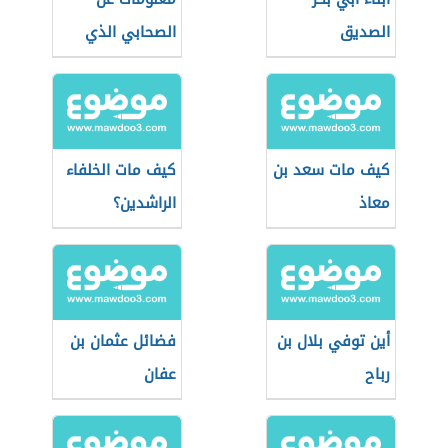
الصديق
الصحابي الذي
غسلته الملائكه
كيف مات سعد بن
كيف مات الخلفاء
معاذ
الراشدين؟
أين توفي بلال بن
فضائل عثمان بن
رباح
عفان