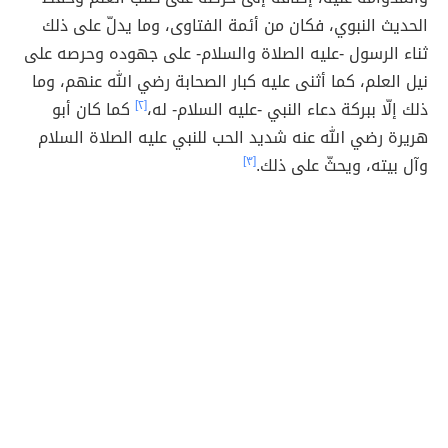
الحديث النبوي، فكان من أئمة الفتاوى، وما يدلّ على ذلك
ثناء الرسول -عليه الصلاة والسلام- على جهوده وحرصه على
نيل العلم، كما أثنى عليه كبار الصحابة رضي الله عنهم، وما
ذلك إلّا ببركة دعاء النبي -عليه السلام- له،
[٢]
كما كان أبو
هريرة رضي الله عنه شديد الحب للنبي عليه الصلاة السلام
وآل بيته، ويحثّ على ذلك.
[٣]