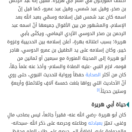
اختلف المؤرخّون في اسم أبي هريرة؛ فقيل إنّه عبد الرحمن
بن صخر، وقيل عبد شمس، وقيل عبد عمرو، كما قيل إنّ
اسمه كان عبد شمس قبل إسلامه وسمّي بعبد الله بعد
الإسلام، والمشهور من بين الأقوال جميعها أنّ اسمه عبد
الرحمن بن صخر الدوسي الأزدي اليمامي، ويكنّى بأبي
هريرة؛ بسبب اعتنائه بهرةٍ، أعلن إسلامه بين الحديبية وغزوة
خيبر، وكان إسلامه على يد الطفيل بن عمرو الدوسي، هاجر
أبو هريرة إلى المدينة المنورة مع سبعين أو ثمانين من
قومه، لازم النبي -عليه الصلاة والسلام- وأخذ عنه علماً جمّاً،
كان من أكثر
الصحابة
حفظاً ورواية للحديث النبوي، حتى روي
أنّ الأحاديث التي رواها بلغت خمسة آلافٍ وثلاثمئةٍ وأربعةٍ
وستين حديثاً.
[١]
حياة أبي هريرة
كان أبو هريرة -رضي الله عنه- فقيراً جائعاً، ليس بصاحب مالٍ
وغنى، تميّز
بعبادته
وطاعته وحرصه على ذكر الله -سبحانه-
والمدوامة عليه، إضافةً إلى حرصه على طلب العلم وحفظ