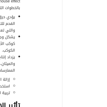
ouse effect)،
بالخطوات التا
يؤدي حرق 
الفحم للت
والتي تعر
يشكل وجود
كوكب الأ
الكوكب.
يزداد إنت
والميثان،
الممارسا
إزالة ا
استخدا
تربية 
تأثير ا