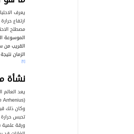
يعرف الاحتبا
ارتفاع حرارة
مصطلح الاحتب
الموسوعة الب
القريب من س
الزمان نتيجة
[٢]
نشأة مف
يعد العالم ا
 Arrhenius)،
(
وكان ذلك
قبل 
تحبس حرارة 
الغازات قد ي