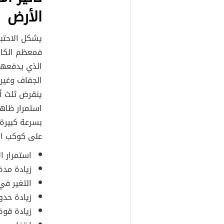
الأرض
يشكل الاحتبا
فمعظم الكائن
الذي يدفعها
الجفاف وغيره
استمرار ظاهر
بسرعة كبيرة،
على كوكب الأ
استمرار ال
زيادة مدة
التغير في
زيادة حدو
زيادة قوة