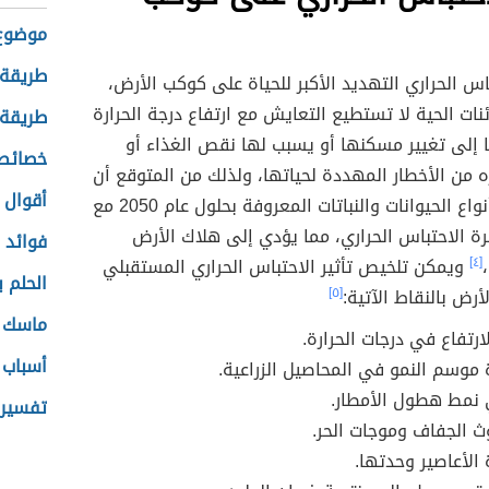
موضوع 
طريقة 
س الحراري التهديد الأكبر للحياة على كوكب الأرض،
ات الحية لا تستطيع التعايش مع ارتفاع درجة الحرارة
طريقة ع
 إلى تغيير مسكنها أو يسبب لها نقص الغذاء أو
خصائص 
 من الأخطار المهددة لحياتها، ولذلك من المتوقع أن
أقوال 
ينقرض ثلث أنواع الحيوانات والنباتات المعروفة بحلول عام 2050 مع
ة الاحتباس الحراري، مما يؤدي إلى هلاك الأرض
فوائد 
[٤]
ويمكن تلخيص تأثير الاحتباس الحراري المستقبلي
الحلم ب
رض بالنقاط الآتية:
[٥]
ماسك ا
ارتفاع في درجات الحرارة.
أسباب 
 موسم النمو في المحاصيل الزراعية.
 نمط هطول الأمطار.
تفسير 
ث الجفاف وموجات الحر.
 الأعاصير وحدتها.