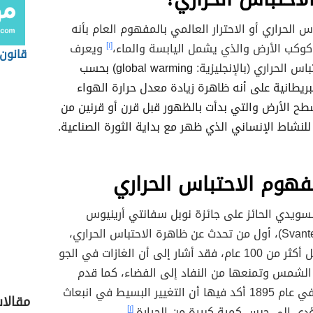
س الحراري أو الاحترار العالمي بالمفهوم العام بأنه
 كوكب الأرض والذي يشمل اليابسة والماء،
[١]
ويعرف
قانون 
اس الحراري (بالإنجليزية:
global warming) بحسب
ريطانية على أنه ظاهرة زيادة معدل حرارة الهواء
طح الأرض والتي بدأت بالظهور قبل قرن أو قرنين من
 للنشاط الإنساني الذي ظهر مع بداية الثورة الصناعية.
هوم الاحتباس الحراري
لسويدي الحائز على جائزة نوبل
سفانتي أرينيوس
Svante
أول من تحدث عن ظاهرة الاحتباس الحراري
،
أكثر من 100 عام،
فقد أشار إلى أن الغازات في الجو
الشمس وتمنعها من النفاد إلى الفضاء، كما قدم
ورقة علمية في عام 1895 أكد فيها أن التغيير البسيط في انبعاث
مقالا
ؤدي إلى حبس كمية كبيرة من الحرارة.
[١]