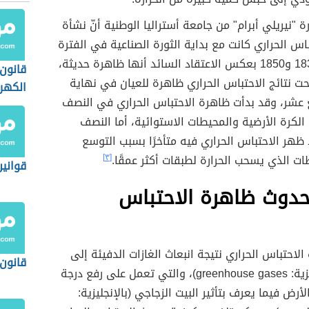
ة "نيريلي أبرام" من جامعة أستراليا الوطنية أنّ نشأة
اس الحراري كانت مع بداية الثورة الصناعية في الفترة
بين عامي 1830 و1850 بعكس الاعتقاد السائد أنها ظاهرة حديثة،
قانون 
 نتائج الاحتباس الحراري ظاهرة للعيان في نهاية
الكهر
ع عشر، وقد بدأت ظاهرة الاحتباس الحراري في النصف
لكرة الأرضية والمحيطات الاستوائية، أما النصف
ظهر الاحتباس الحراري فيه متأخرًا بسبب التوسع
طات الذي يسحب الحرارة لطبقات أكثر عمقًا.
[٣]
قوانين
حدوث ظاهرة الاحتباس
لاحتباس الحراري نتيجة انبعاث الغازات الدفيئة إلى
قانون 
زية:
greenhouse gases)، والتي تعمل على رفع درجة
أرض فيما يعرف بتأثير البيت الزجاجي (بالإنجليزية: