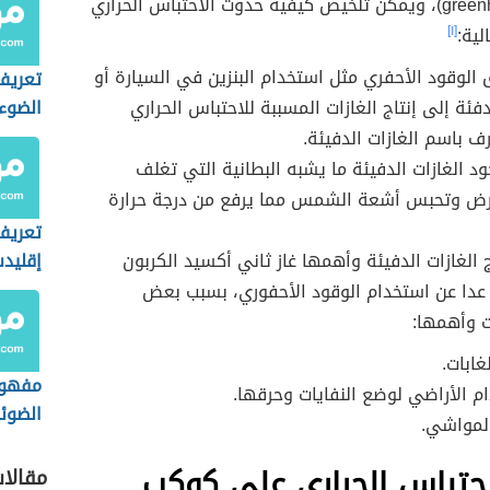
greenh
ويمكن تلخيص كيفية حدوث الاحتباس الحراري
لية:
[١]
الوقود الأحفري مثل استخدام البنزين في السيارة أو
تعريف
دفئة إلى إنتاج الغازات المسببة للاحتباس الحراري
الضوء
ف باسم الغازات الدفيئة.
 الغازات الدفيئة ما يشبه البطانية التي تغلف
رض وتحبس أشعة الشمس مما يرفع من درجة حرارة
تعريف
اج الغازات الدفيئة وأهمها غاز ثاني أكسيد الكربون
إقليد
 عدا عن استخدام الوقود الأحفوري، بسبب بعض
ت وأهمها:
لغابات.
مفهوم
م الأراضي لوضع النفايات وحرقها.
الضوئي
المواشي.
لاحتباس الحراري على كوكب
مقالا