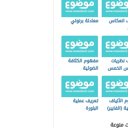
 انعكاس
معادلة برنولي
 نظريات
مفهوم الكثافة
س الخمس
الضوئية
 الألياف
تعريف عملية
ة (الفايبر)
البلورة
ت منوعة