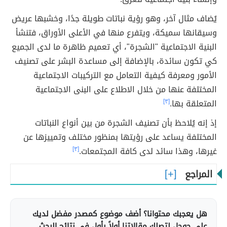
يُضاف مثال آخر، وهو رؤية نباتات طويلة جدًا، وخشبها عريض
وسيقانها سميكة، ويتفرع منها في الأعلى الأوراق، فتنشأ
البنية الاجتماعية "الشجرة"، أي تعميم ظاهرة ما لدى الجميع
كي تكون سائدة، بالإضافة إلى مساعدة البشر على تصنيف
الأمور ومعرفة كيفية التعامل مع التركيبات الاجتماعية
المختلفة عنها من خلال الاطلاع على البنى الاجتماعية
المتعلقة بها.
[٣]
إذ إنه يُلاحظ بأن تصنيف الشجرة من بين أنواع النباتات
المختلفة يساعد على رؤيتها بمنظور مختلف وتمييزها عن
غيرها، وهذا سائد لدى كافة المجتمعات.
[٣]
المراجع
هل يعجبك محتوانا؟ أضف موضوع كمصدر مفضل لديك
على جوجل لتصلك مقالاتنا أولاً بأول في نتائج البحث.