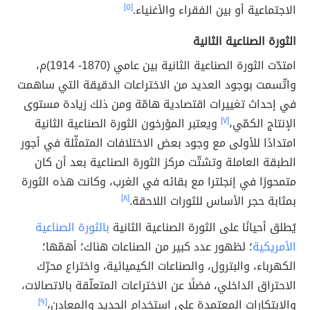
الاجتماعية أو بين الفقراء والأغنياء.
[٥]
الثورة الصناعية الثانية
امتدّت الثورة الصناعية الثانية بين عامي (1870- 1914)م،
واتّسمت بوجود العديد من الاختراعات الدقيقة التي ساهمت
في إحداث تغييرات اقتصادية هامّة ومن ذلك زيادة مستوى
الإنتاج الكمّي،
[٧]
ويعتبر المؤرخون الثورة الصناعية الثانية
امتدادًا للأولى مع وجود بعض الاختلافات المتمثّلة في أجور
الطبقة العاملة وتشتّت مركز الثورة الصناعية بعد أن كان
متمحورًا في إنجلترا مع بقائه في الغرب، وكانت هذه الثورة
بمثابة حجر الأساس للثورات اللاحقة.
[٨]
يُطلق أحيانًا على الثورة الصناعية الثانية
بالثورة الصناعية
الأمريكية
؛ لظهور عدد كبير من الصناعات هناك؛ أهمّها؛
الكهرباء، والبترول، والصناعات الكيميائية، واختراع محرّك
الاحتراق الداخلي، فضلًا عن الاختراعات المتعلّقة بالاتصالات،
والابتكارات المعتمدة على استخدام الحديد والمعادن،
[٩]