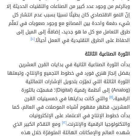
وبالرغم من وجود عدد كبير من الصناعات والتقنيات الحديثة إلا
إنّ النمو الاقتصادي كان بطيئًا نسبيًا بسبب عدم انتشار كل
شيء دفعة واحدة بين المصانع مع وجود صعوبات في تعلّم
طرق التعامل مع كل ما هو جديد، إضافةً إلى الميل إلى
الحفاظ على الطرق التقليدية في العمل أحيانًا.
[١٠]
الثورة الصناعية الثالثة
بدأت الثورة الصناعية الثانية في بدايات القرن العشرين
بفضل إنجاز هنري فورد في خطوط التجميع والإنتاج، وتبعتها
الثورة الثالثة التي تميّزت بتحويل الإشارات التماثلية
(Analog) إلى أنظمة رقمية (Digital)؛ فسُميّت بالثورة
الرقمية،
[١١]
والتي كانت بدايتها في خمسينيات القرن
العشرين، فظهر مفهوم أشباه الموصلات في العالم، كما
بدأت خطوط الإنتاج في الاعتماد على الإلكترونيات
والتكنولوجيا الرقمية والإنترنت،
[١٢]
ومع التقدّم الكبير الذي
شهده العالم والإمكانات الهائلة المتوفرّة خلال هذه