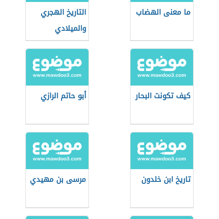
ما معنى الهضاب
التاريخ الهجري
والميلادي
كيف تكونت البحار
أبو حاتم الرازي
تاريخ ابن خلدون
مرسى بن مهيدي