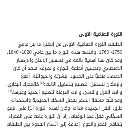
الثورة الصناعية الأولى
انطلقت الثورة الصناعية الأولى من إنجلترا ما بين عامي
1750- 1760، وانتهت هذه الثورة ما بين عامي 1820- 1840،
وقد كان لها أهمية بالغة في تسهيل الإنتاج والازدهار
الاقتصادي وتحسين أنظمة التجارة والصرف، فبعد أن كان
الاعتماد منصبًّا على الجهود البشريّة والحيوانيّة، أصبح
بالإمكان تسهيل التصنيع بتشغيل الآلات؛
[٥]
كالمحرك البخاري،
وآلات الغزل والنسج، وآلات الدرفلة لتصنيع الحديد وغيرها،
[٦]
وقد قلّت مشقة السفر بفضل السكك الحديدية واستحداث
طرق النقل الجديدة آنذاك، وكان لهذه الثورة أثرًا على النمو
السكّاني فقلّ عدد الوفيات، إلا أنّ الثورة عادت على الفقراء
بتفاقم الفقر والجوع، إضافةً إلى اتّساع الفجوة بين الطبقات