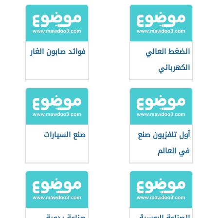
الضغط العالي
فوائد صابون الغار
الكهربائي
أول تلفزيون صنع
صنع السيارات
في العالم