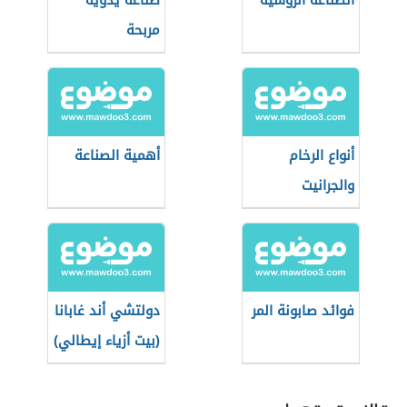
الصناعة الروسية
صناعة يدوية
مربحة
أنواع الرخام
أهمية الصناعة
والجرانيت
فوائد صابونة المر
دولتشي أند غابانا
(بيت أزياء إيطالي)