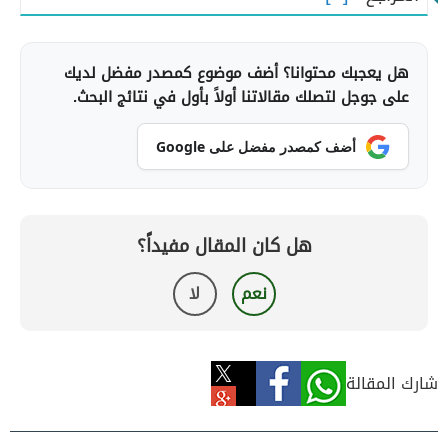
هل يعجبك محتوانا؟ أضف موضوع كمصدر مفضل لديك
على جوجل لتصلك مقالاتنا أولاً بأول في نتائج البحث.
أضف كمصدر مفضل على Google
هل كان المقال مفيداً؟
نعم
لا
شارك المقالة