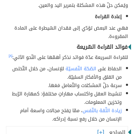
ويُمكن حلّ هذه المشكلة بتمرير اليد والعين.
إعادة القراءة
فهي عند البعض تؤدّي إلى فقدان السّيطرة على المادة
المقروءة.
فوائد القراءة السّريعة
للقراءة السريعة عدّة فوائد نذكر أهمّها على النّحو الآتي:
[٨]
الحفاظ على
الصّحّة النّفسيّة
للإنسان، من خلال التّخلص
من القلق والأفكار السلبيّة.
سرعة حلّ المشكلات والتّعامل مَعَها.
تنشيط العقل واكتساب مهاراتٍ مختلفةٍ: كمهارة الرّبط
وتخزين المعلومات.
زيادة الثّقة بالنّفس
، ممّا يَفتح مجالات واسعة أمام
الإنسان من خلال رفع نسبة إدراكه.
المراجع