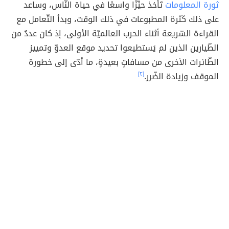
ثورة المعلومات
تَأخذ حيِّزًا واسعًا في حياة النّاس، وساعد
على ذلك كَثرة المطبوعات في ذلك الوقت، وبدأ التّعامل مع
القراءة السّريعة أثناء الحرب العالميّة الأولى، إذ كان عددٌ من
الطّيارين الذين لم يَستطيعوا تحديد موقع العدوّ وتمييز
الطّائرات الأخرى من مسافاتٍ بعيدةٍ، ما أدّى إلى خطورة
الموقف وزيادة الضّرر.
[٢]