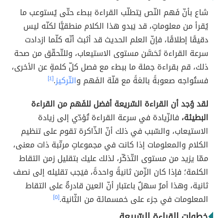
شاع بأنّ فَهم النّص يَتطلّب القراءة ببطء حتّى يُستوعب ما
يُقرأ من معلوماتٍ، قد يَبدو هذا الكلام منطقيًّا لكنّه ليس
دقيقًا إطلاقًا، فإنّ العلم الحديث قد أثبث أنّه كلّما ازدادت
سرعة القراءة تَحَسَّن مستوى الاستيعاب، وللتّحقّق من صحة
ذلك، قم بقراءة جملة ما ببطء مع فصل كلّ كلمةٍ عن الأخرى،
فستُواجه صعوبةً بالغةً مع قلّة الفَهم و
التّركيز
.
[٤]
لقد وُجد أن القراءة السّريعة أفضل للفَهم من القراءة
البطيئة،
فالزّيادة في سرعة القراءة تُؤدّي إلى زيادة
الاستيعاب، والسّبب في ذلك أنّ الذّاكرة تقوم على تنظيم
الكلام والمعلومات إذا كانت في مجموعاتٍ مرتّبة ذات معنى،
ممّا يزيد من مستوى التّذكّر، لذلك عليك بتقليل زمن التقاط
الكلمة؛ فإذا كان الزّمن ثانيةً واحدةً، فيَجب تقليله إلى نصف
ثانية، وهذا أمرٌ سهلٌ باعتبار أنّ العين قادرةٌ على التقاط
المعلومات في جزء على خمسمائة من الثّانية.
[٥]
خطوات القراءة السّريعة