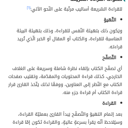
للقراءة السّريعة أساليب مرتّبة على النّحو الآتي:
[٦]
التّهيؤ
ويَكون ذلك بتهيئة النّفس للقراءة، وذلك بتهيئة البيئة
المناسبة للقراءة، والكتاب أو المقال أو الخبر الّذي تُريد
قراءته.
التّصفّح
أي تصفّح الكتاب بإلقاء نظرة شاملة وسريعة على الغلاف
الخارجي، كذلك قراءة المحتويات والمقدّمة، وتقليب صفحات
الكتاب مع النّظر إلى العناوين، ووفقًا لذلك يَتّخذ القارئ قرار
قراءة الكتاب أم قراءة جزءٍ منه.
القراءة
بعد إتمام التهيؤ والتّصفّح يَبدأ القارئ بعمليّة القراءة،
وسيُلاحظ أنّه يَقرأ بسرعةٍ عاليةٍ، والقراءة تَكون إمّا قراءة