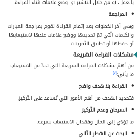
بالعقل، أو من خلال التأشير أي وضع علامات أثناء القراءة.
المراجعة
وهي آخر الخطوات بعد إتمام القراءة نَقوم بمراجعة العبارات
والكلمات الّتي تمّ تحديدها ووضع علامات عندها لاستيعابها
أو حفظها أو تطبيق التّمرينات.
مشكلات القراءة السّريعة
من أهمّ مشكلات القراءة السريعة التي تحدّ من الاستيعاب
ما يأتي:
[٧]
القراءة بلا هدف واضح
فتحديد الهدف من أهم الأمور التي تُساعد على التّركيز.
السرحان وعدم التّركيز
ما يُؤدّي إلى الملَل وفقدان الاستيعاب بسرعة.
البحث عن السّطر التّالي