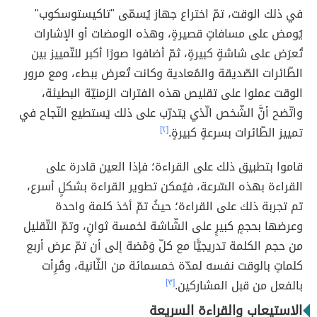
في ذلك الوقت، تمّ اختراع جهاز يُسمّى "تاكيستوسكوب"
يُومض على مسافاتٍ قصيرةٍ، وهذه الومضات أو الإشارات
تُعرَض على شاشةٍ كبيرةٍ، ثمّ أضافوا صورًا أكبر للتّمييز بين
الطّائرات الصّديقة والمُعادية وكانت تُعرض ببطء، ومع مرور
الوقت عملوا على تقليص هذه الفترات الزمنيّة البطيئة،
واتّضح أنَّ الشّخص الّذي يَتدرّب على ذلك يَستطيع النّجاح في
تمييز الطّائرات بسرعةٍ كبيرةٍ.
[٢]
قاموا بتطبيق ذلك على القراءة؛ فإذا العين قادرة على
القراءة بهذه السّرعة، فيُمكن تطوير القراءة بشكلٍ أسرع،
تم تجربة ذلك على القراءة؛ حيثُ تمّ أخذ كلمة واحدة
وعرضها بحجمٍ كبيرٍ على الشّاشة لخمسة ثوانٍ، وتمّ التّقليل
من حجم الكلمة تدريجيًّا مع كلّ وَمْضة إلى أن تمّ عرض أربع
كلماتٍ بالوقت نفسه لمدّة خمسمائة من الثّانية، وقُرِأت
بالفعل من قبل المشاركين.
[٣]
الاستيعاب والقراءة السريعة