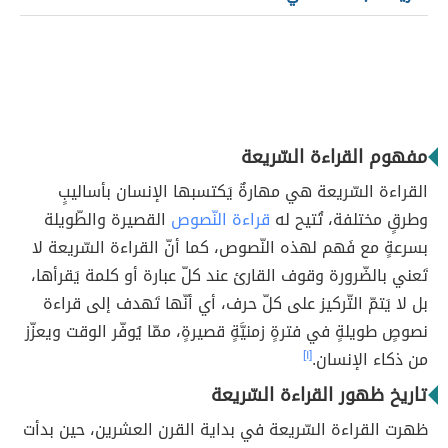
مفهوم القراءة السّريعة
القراءة السّريعة
هي مهارةٌ يَكتسبها الإنسان بأساليبٍ
وطرقٍ مختلفة، تُتيح له
قراءة النّصوص
القصيرة والطّويلة
بسرعةٍ مع فَهم لهذه النّصوص، كما أنّ القراءة السّريعة لا
تَعني بالضّرورة وقوف القارئ عند كلّ عبارة أو كلمة يَقرأها،
بل لا يَتمّ التّركيز على كلّ حرف، أي أنّها تَهدف إلى قراءة
نصوصٍ طويلةٍ في فترةٍ زمنيَّةٍ قصيرةٍ، ممّا يُوفّر الوقت ويعزّز
من ذكاء الإنسان.
[١]
تاريخ ظهور القراءة السّريعة
ظهرت القراءة السّريعة في بداية القرن العشرين، حين بدأت