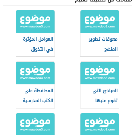
معوقات تطوير
العوامل المؤثرة
المنهج
في التذوق
الأدبي
المبادئ التي
المحافظة على
تقوم عليها
الكتب المدرسية
استراتيجية
العصف الذهني