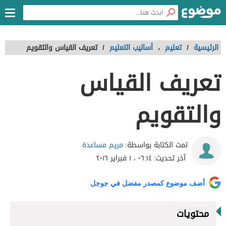
الرئيسية
/
تعليم
،
أساليب التعليم
/
تعريف القياس والتقويم
تعريف القياس
والتقويم
مريم مساعدة
تمت الكتابة بواسطة:
آخر تحديث:
٠٦:١٤ ، ١ فبراير ٢٠١٦
أضف موضوع كمصدر مفضل في جوجل
محتويات