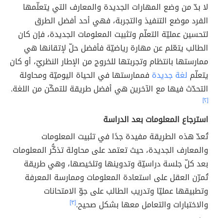
لا بدّ من وضع المهارات الجديدة والمعارف التي يتعلّمها
الفرد موضع التنفيذ والتجربة، فهي أحد أفضل الطرق
لتحسين عمليّة التعلّم وتثبيت المعلومات الجديدة، فإن كان
الطالب يتعّلم عن مهارة رياضيّة فأفضل حلّ لإتقانها هي
ممارستها بانتظام وتجربتها للخروج من الإطار النظريّ، أو كان
يتعلّم
لغة جديدة
فممارستها في الحياة اليوميّة ومحاولة
التحدّث فيها مع الآخرين هي أفضل طريقة للتمكّن من اللغة.
[٢]
استرجاع المعلومات بعد الدراسة
تُعدّ هذه الطريقة مفيدة جدًا في تثبيت المعلومات
والمعارف الجديدة، حيث تعتمد على محاولة تذكُّر المعلومات
بعد كلّ جلسة دراسيّة وتدوينها وتلخيصها، وهي طريقة
تُمرّن العقل على استعادة المعلومات وممارسة المعرفة
وتطبيقها عمليّا وتدريب الطالب على جوّ الامتحانات
والاختبارات والتعامل معها بشكل صحيح.
[٣]