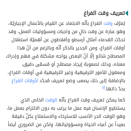
تعريف وقت الفراغ
يُعرّف
وقت
الفراغ بأنّه الابتعاد عن القيام بالأعمال الإجباريّة،
وهو عبارة عن وقت خالٍ من واجبات ومسؤوليات العمل، وقد
تحدّث القدماء أمثال أرسطو وأفلاطون عن أهميّة استغلال
أوقات الفراغ، ومن الجدير بالذكر أنّه وبالرغم من أنّ هذا
المصطلح شائع إلّا أنّ البعض يواجه مشكلة في فهم وإدراك
معناه، وذلك لصعوبة إيجاد مصطلح أو مُسمّى دقيق،
ومعقول للأمور الترفيهية وغير الترفيهية في أوقات الفراغ،
بالإضافة إلى ذلك يصعب وضع تعريف مُحدّد
لأوقات الفراغ
بحدّ ذاتها.
[١]
كما يمكن تعريف وقت الفراغ بأنّه
الوقت
الخاص الذي
يستطيع الإنسان فيه عمل ما يرغب به دون الالتزام بعمل ما،
وهو الوقت الحر الأنسب للاسترخاء والاستمتاع بكلّ دقيقة
بعيداً عن أعباء الحياة ومسؤولياتها، ولكن من الضروري أيضاً