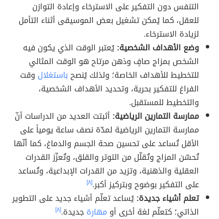
التنفس دون التفكير على الاسترخاء وإعادة التوازن
للعقل، كما يُمكن تشغيل بعض الموسيقى أثناء التأمل
لزيادة الاسترخاء.
وضع الأهداف الشخصية:
يُعتبر الوقت الذي يكون فيه
الشخص بمزاج صافٍ وذهن مرتاح هو الوقت المثالي
للتخطيط للأهداف الخاصة؛ ولذلك يُنصح
باستغلال
وقت
الفراغ للتفكير بحرية، وتحديد الأهداف الشخصية،
والتخطيط للمستقبل.
ممارسة التمارين الرياضية:
أثبتت العديد من الدراسات أنّ
ممارسة التمارين الرياضية لمدّة نصف ساعة يومياً على
الأقل تُساعد على تحسين صحة الجسم والدماغ، كما أنّها
تُحسّن المزاج وتُقلّل من التوتر والقلق، وتُعزّز القدرات
العقلية والذهنية، وتزيد من القدرات الإبداعية، وتُساعد
على التفكير بوضوح وبتركيز أكبر.
[٨]
تعلم أشياء جديدة:
يُساعد تعلّم أشياء جديد على التطوير
الذاتي؛ كتعلّم لغة أخرى أو
مهارة
جديدة.
[٨]