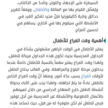
السيطرة على الإجهاد والتوتر، والحدّ من الاكتئاب،
ويُفضّل القيام بها مع العائلة
والأطفال
، ووفقاً لتقرير
حدائق ولاية كاليفورنيا فإنّ مجرد تفكير الفرد في
الأنشطة التي سيقوم بها في الخارج، يساهم في
تحسين المزاج.
أهمية وقت الفراغ للأطفال
يعتبر الأطفال في الوقت الراهن مشغولين بشدّة في
الجداول المدرسية بحيث تكون هذه الجداول مربكة للطفل،
ولهذا وقت الفراغ يعتبر مهماً بالنسبة للأطفال خاصةً عندما
يدخلون مرحلة البلوغ والمراهقة، وفي الغالب يحتاج الطفل
لأوقات
الفراغ
بسبب عدّة أمور، ومنها أنّ وقت الفراغ الخاص
بالطفل عادةً ما يتمّ تجاهله، ولهذا يجب على الآباء جدولة
أنشطة الطفل خارج المنهاج الدراسي من خلال تعيينهم
بالأعمال التطوعية والأنشطة غير المدرسية من أجل توفير
فرص للطفل لم تكن متوفرة له من قبل، حيث تساعد هذه