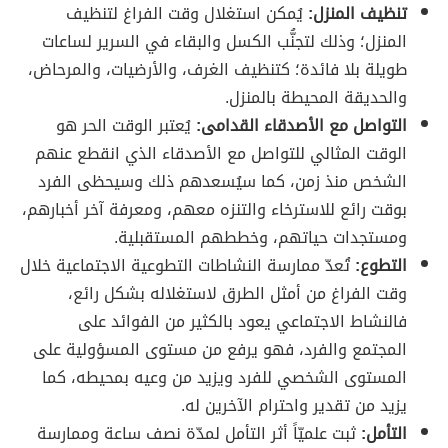
تنظيف المنزل:
يُمكن استغلال وقت الفراغ لتنظيف
المنزل؛ وذلك لتجنُّب الكسل والبقاء في السرير لساعات
طويلة بلا فائدة؛ كتنظيف الغرف، والأرضيات، والمرحاض،
والحديقة المحيطة بالمنزل.
التواصل مع الأصدقاء القدامى:
يُعتبر الوقت الحر هو
الوقت المثالي للتواصل مع الأصدقاء الذي انقطع عنهم
الشخص منذ زمن، كما سيُسعدهم ذلك وسيحظى الفرد
بوقت رائع للاسترخاء والتنزه معهم، ومعرفة آخر أخبارهم،
ومستجدات حياتهم، وخططهم المستقبلية.
التطوع:
تُعدّ ممارسة النشاطات التطوعية الاجتماعية خلال
وقت الفراغ من أمثل الطرق لاستغلاله بشكل رائع،
فالنشاط الاجتماعي يعود بالكثير من الفوائد على
المجتمع والفرد، فهو يرفع من مستوى المسؤولية على
المستوى الشخصي للفرد ويزيد من وعيه بمحيطه، كما
يزيد من تقدير واحترام الآخرين له.
التأمل:
ثبت علميّاً أثر التأمل لمدّة نصف ساعة وممارسة