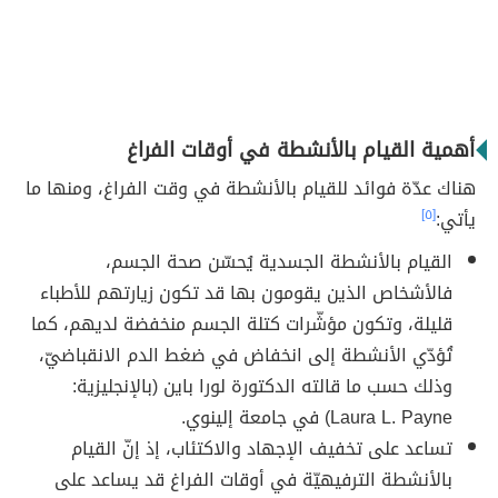
أهمية القيام بالأنشطة في أوقات الفراغ
هناك عدّة فوائد للقيام بالأنشطة في وقت الفراغ، ومنها ما
يأتي:
[٥]
القيام بالأنشطة الجسدية يُحسّن صحة الجسم،
فالأشخاص الذين يقومون بها قد تكون زيارتهم للأطباء
قليلة، وتكون مؤشّرات كتلة الجسم منخفضة لديهم، كما
تُؤدّي الأنشطة إلى انخفاض في ضغط الدم الانقباضيّ،
وذلك حسب ما قالته الدكتورة لورا باين (بالإنجليزية:
Laura L. Payne) في جامعة إلينوي.
تساعد على تخفيف الإجهاد والاكتئاب، إذ إنّ القيام
بالأنشطة الترفيهيّة في أوقات الفراغ قد يساعد على