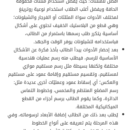
أفضل للمثلثات؛ حيث يُفضّل استخدام مثلثات محفوفة
الحافة ويفضل أغلب الطلاب استخدام نوعية روترينغ
لمختلف الأدوات سواءً المثلثات أو الفرجار والشبلونات؛
وهي قطع من البلاستيك الخفيف تحتوي على أشكال
أساسية يتكرر طلب رسمها باستمرار من الطالب،
فباستخدامه للشبلونات يوفر الوقت والجهد.
بعد إحضار الأدوات يبدأ الطالب بأخذ فكرة عن الأشكال
الأساسية للرسم، فيطلب منه رسم عمليات هندسية
مختلفة ولكنها بسيطة مثل رسم مستقيم موازي
لمستقيم، وتقسيم مستقيم وإقامة عمود على مستقيم
والعكس؛ أي إسقاط عمود وعمليّات أخرى عديدة مثل:
رسم المضلع المنتظم والمخمس، وخطوط التماس
الدائرة، وكما يقوم الطالب برسم أجزاء من القطع
الميكانيكية المختلفة.
يُطلب بعد ذلك من الطالب إضافة الأبعاد لرسوماته، وفي
هذه المرحلة يتم تعريفه على أنواع الخطوط