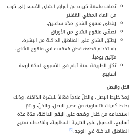
تُضاف ملعقة كبيرة من أوراق الشاي الأسود إلى كوب
من الماء المغلي المُفلتر.
يُغطى منقوع الشاي مدّة ساعتين.
يُصفّى منقوع الشاي من الأوراق.
يُطبّق الشاي على المناطق الداكنة من البشرة،
باستخدام قطعة قطن مُغمّسة في منقوع الشاي،
مرّتين يومياً.
تُكرّر الطريقة ستة أيام في الأسبوع، لمدّة أربعة
أسابيع.
الخل والبصل
يُعدّ خليط البصل، والخلّ علاجاً فعّالاً للبشرة الدّاكنة، وذلك
بخلط كميات مُتساوية من عصير البصل، والخلّ، ويتمّ
استخدامه من خلال وضعه على البقع الداكنة، مدّة عدّة
أسابيع، للحصول على النتيجة المطلوبة، ومُلاحظة تفتيح
المناطق الداكنة في الوجه.
[٣]