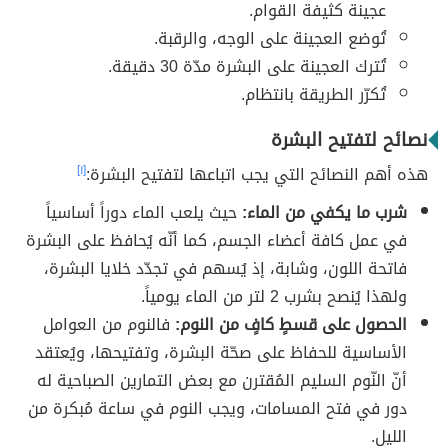
عجينة كثيفة القوام.
تُوضع العجينة على الوجه، والرقبة.
تُترك العجينة على البشرة مدّة 30 دقيقة.
تُكرّر الطريقة بانتظام.
نصائح لتفتيح البشرة
هذه أهم النصائح التي يجب اتباعها لتفتيح البشرة:
[١]
شرب ما يكفي من الماء:
حيث يلعب الماء دوراً أساسياً
في عمل كافة أعضاء الجسم، كما أنّه يُحافظ على البشرة
فاتحة اللون، وشابة، إذ يُسهم في تجدّد خلايا البشرة،
ولهذا يُنصح بشرب 2 لتر من الماء يومياً.
الحصول على قسطٍ كافٍ من النوم:
فالنوم من العوامل
الأساسية للحفاظ على صحّة البشرة، وتفتيحها، ويُعتقد
أنّ النّوم السليم المُقترن مع بعض التمارين الصباحية له
دور في فتح المسامات، ويجب النوم في ساعة مُبكرة من
الليل.