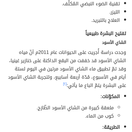
تقنية الضوء النبضي المُكثّف.
الليزر.
العلاج بالتبريد.
تفتيح البشرة طبيعياً
الشاي الأسود
وجدت دراسة أُجريت على الحيوانات عام 2011م أنّ مياه
الشاي الأسود قد خففت من البقع الداكنة على خنازير غينيا،
وقد تمّ تطبيق ماء الشاي الأسود مرتين في اليوم لستة
أيام في الأسبوع، مُدّة أربعة أسابيع، ولتجربة الشاي الأسود
على البشرة يتمّ اتباع ما يأتي:
[٢]
المكوّنات:
ملعقة كبيرة من الشاي الأسود الطّازج.
كوب من الماء.
الطريقة: