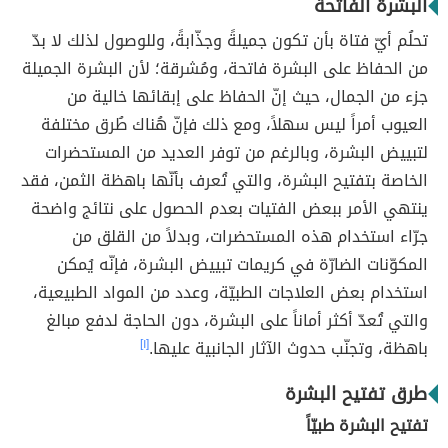
البشرة الفاتحة
تحلُم أيّ فتاة بأن تكون جميلةً وجذّابةً، وللوصول لذلك لا بدّ
من الحفاظ على البشرة فاتحة، ومُشرقة؛ لأن البشرة الجميلة
جزء من الجمال، حيث إنّ الحفاظ على إبقائها خالية من
العيوب أمراً ليس سهلاً، ومع ذلك فإنّ هُناك طُرق مختلفة
لتبييض البشرة، وبالرغم من توفر العديد من المستحضرات
الخاصة بتفتيح البشرة، والتي تُعرف بأنّها باهظة الثمن، فقد
ينتهي الأمر ببعض الفتيات بعدم الحصول على نتائج واضحة
جرّاء استخدام هذه المستحضرات، وبدلاً من القلق من
المكوّنات الضارّة في كريمات تبييض البشرة، فإنّه يُمكن
استخدام بعض العلاجات الطبيّة، وعدد من المواد الطبيعية،
والتي تُعدّ أكثر أماناً على البشرة، دون الحاجة لدفع مبالغ
باهظة، وتجنّب حدوث الآثار الجانبية عليها.
[١]
طرق تفتيح البشرة
تفتيح البشرة طبيّاً