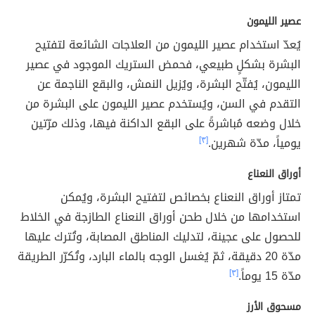
عصير الليمون
يُعدّ استخدام عصير الليمون من العلاجات الشائعة لتفتيح
البشرة بشكلٍ طبيعي، فحمض الستريك الموجود في عصير
الليمون، يُفتّح البشرة، ويُزيل النمش، والبقع الناجمة عن
التقدم في السن، ويُستخدم عصير الليمون على البشرة من
خلال وضعه مُباشرةً على البقع الداكنة فيها، وذلك مرّتين
يومياً، مدّة شهرين.
[٣]
أوراق النعناع
تمتاز أوراق النعناع بخصائص لتفتيح البشرة، ويُمكن
استخدامها من خلال طحن أوراق النعناع الطازجة في الخلاط
للحصول على عجينة، لتدليك المناطق المصابة، وتُترك عليها
مدّة 20 دقيقة، ثمّ يُغسل الوجه بالماء البارد، وتُكرّر الطريقة
مدّة 15 يوماً.
[٣]
مسحوق الأرز