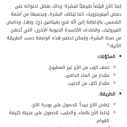
يُعدّ الأرز مُبيّضاً طبيعيّاً للبشرة؛ وذلك بفضل احتوائه على
حمض أمينوبنزويك، كما يُنظف البشرة، ويحميها من أشعة
الشمس، بالإضافة إلى أنّه غنيّ بفيتامين (ج)، و(هـ)، وحامض
الفيروليك، ومُضادات الأكسدة الحيوية الأخرى، التي تُحسّن
من صحة البشرة، ويُمكن تحضير هذه الوصفة حسب الطريقة
الآتية:
[١]
المكوّنات:
نصف كوب من الأرز غير المطبوخ.
مقدار من الماء الدافئ.
مقدار كافٍ من الحليب.
الطريقة:
يُطحن الأرز جيداً؛ للحصول على بودرة الأرز.
يُخلط الأرز بالماء، والحليب، للحصول على عجينة كثيفة
القوام.