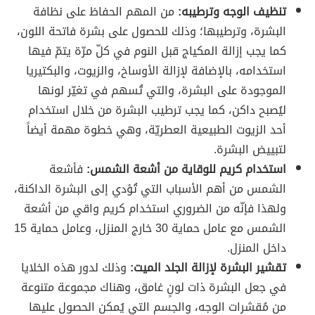
تنظيف الوجه وترطيبه:
من المهم الحفاظ على نظافة
البشرة، وترطيبها؛ وذلك للحصول على بشرة فاتحة اللون،
كما يجب إزالة المكياج قبل النوم في كلّ مرّة يتمّ فيها
استخدامه، بالإضافة لإزالة الأوساخ، والزيوت، والبكتيريا
الموجودة على البشرة، والتي تُسهم في تغيّر لونها
ليُصبح داكن، كما يجب ترطيب البشرة من خلال استخدام
أحد الزيوت الطبيعية العطريّة، وهي خطوة مهمة أيضاً
لتبييض البشرة.
استخدام كريم للوقاية من أشعة الشمس:
فأشعة
الشمس من أهم الأسباب التي تُؤدي إلى البشرة الداكنة،
ولهذا فإنّه من الضروري استخدام كريم واقي من أشعة
الشمس مع عامل حماية 30 خارج المنزل، وعامل حماية 15
داخل المنزل.
تقشير البشرة لإزالة الجلد الميت:
وذلك لدور هذه الخلايا
في جعل البشرة ذات لونٍ غامق، وهناك مجموعة متنوعة
من مُقشرات الوجه، والجسم التي يُمكن الحصول عليها