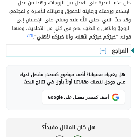
حال عدم القدرة على العدل بين الزوجات، وهذا من عدلِ
الإسلام ورحمته ورعايته للحقوق وصيانته للأسرة والمجتمع،
وقد حثّ النبي -صلى الله عليه وسلم- على الإحسانِ إلى
الزوجةِ والأهل واللطفِ بهم في كثيرٍ من الأحاديث، ومنها
قوله:
"خيرُكم خيرُكم لأهلِه، وأنا خيرُكم لأهلي"
.
[٦]
[٧]
المراجع
هل يعجبك محتوانا؟ أضف موضوع كمصدر مفضل لديك
على جوجل لتصلك مقالاتنا أولاً بأول في نتائج البحث.
أضف كمصدر مفضل على Google
هل كان المقال مفيداً؟