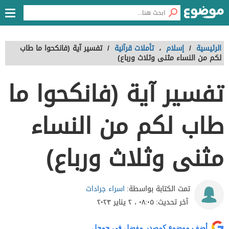
الرئيسية
/
إسلام
،
تأملات قرآنية
/
تفسير آية (فانكحوا ما طاب
لكم من النساء مثنى وثلاث ورباع)
تفسير آية (فانكحوا ما
طاب لكم من النساء
مثنى وثلاث ورباع)
اسراء جرادات
تمت الكتابة بواسطة:
آخر تحديث:
٠٨:٠٥ ، ٢ يناير ٢٠٢٣
أضف موضوع كمصدر مفضل في جوجل