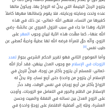
يتزوج الرجلُ اليتيمةَ التي يحلُّ له الزواجُ بها، ويكونُ مالها
عنده وتحت وصايته ورعايته، فلا يقوم بإعطائها مهرها كاملاً
كغيرها من النساء، فنهى الله -تعالى- عن ذلك في هذه
الآية، وهذا ما جاء في سبب النزول المروي عن عائشة -رضي
الله عنها-، كما مهّدت هذه الآية لبيانِ وجوب
المهر
على
الزوج، وأنّه حقٌ للمرأة فرضه الله لها عطيةً واجبةً تُعطى عن
طيب نفس.
[٥]
وأما الموضوع الثاني فهو تقرير الحكم الشرعي بجواز
تعدد
الزوجات في الإسلام
مع وجوب العدل بينهن، فقد أجاز الله
-تعالى- للمسلم أن يتزوج بأكثر من زوجة، فيحلُّ للرجلِ في
الإسلام أن يتزوج من واحدةٍ حتى أربعِ نساءٍ، ولا يحلُّ له
الزواجُ بأكثر من أربع زوجاتٍ في نفس الوقت، وقد حذّر
الإسلامُ من الظلم والجور في التعامل مع الزوجات، وأوجبَ
على الزوجِ العدلَ بين نسائه في النفقة والمبيت وحسن
العشرة، ونبّه إلى أفضلية الاقتصار على زوجةٍ واحدةٍ في