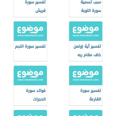
سبب تسمية
تفسير سورة
سورة التوبة
قريش
تفسير آية (ولمن
تفسير سورة النجم
خاف مقام ربه
جنتان)
تفسير سورة
فوائد سورة
القارعة
الحجرات