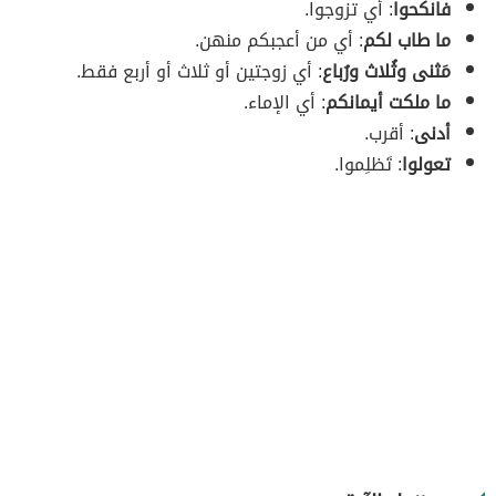
فانكحوا
: أي تزوجوا.
ما طاب لكم
: أي من أعجبكم منهن.
مَثنى وثُلاث ورُباع
: أي زوجتين أو ثلاث أو أربع فقط.
ما ملكت أيمانكم
: أي الإماء.
أدنى
: أقرب.
تعولوا
: تَظلِموا.