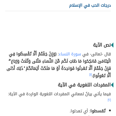
درجات الحب في الإسلام
نص الآية
قال -تعالى- في
سورة النساء
:
(وَإِنْ خِفْتُمْ أَلَّا تُقْسِطُوا فِي
الْيَتَامَىٰ فَانكِحُوا مَا طَابَ لَكُم مِّنَ النِّسَاءِ مَثْنَى وَثُلَاثَ وَرُبَاعَ ۖ
فَإِنْ خِفْتُمْ أَلَّا تَعْدِلُوا فَوَاحِدَةً أَوْ مَا مَلَكَتْ أَيْمَانُكُمْ ۚ ذَلِكَ أَدْنَى
أَلَّا تَعُولُوا)
.
[١]
المفردات اللغوية في الآية
فيما يأتي بيانٌ لمعاني المفردات اللغوية الواردة في الآية:
[٢]
تُقسطوا
: أي تعدلوا.