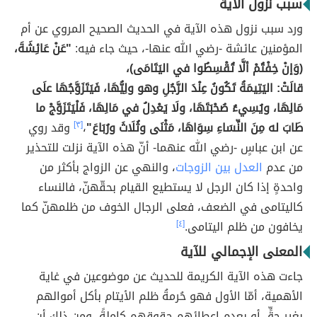
سبب نزول الآية
ورد سبب نزول هذه الآية في الحديث الصحيح المروي عن أم
المؤمنين عائشة -رضي الله عنها-، حيث جاء فيه:
"عَنْ عَائِشَةَ،
(وَإنْ خِفْتُمْ ألَّا تُقْسِطُوا في اليَتَامَى)،
قالَتْ: اليَتِيمَةُ تَكُونُ عِنْدَ الرَّجُلِ وهو ولِيُّهَا، فَيَتَزَوَّجُهَا علَى
مَالِهَا، ويُسِيءُ صُحْبَتَهَا، ولَا يَعْدِلُ في مَالِهَا، فَلْيَتَزَوَّجْ ما
طَابَ له مِنَ النِّسَاءِ سِوَاهَا، مَثْنَى وثُلَاثَ ورُبَاعَ"
،
[٣]
وقد روي
عن ابن عباسٍ -رضي الله عنهما- أنّ هذه الآية نزلت للتحذير
من عدم
العدل بين الزوجات
، والنهي عن الزواج بأكثر من
واحدةٍ إذا كان الرجل لا يستطيع القيام بحقّهنّ، فالنساء
كاليتامى في الضعف، فعلى الرجال الخوف من ظلمهنّ كما
يخافون من ظلم اليتامى.
[٤]
المعنى الإجمالي للآية
جاءت هذه الآية الكريمة للحديث عن موضوعين في غاية
الأهمية، أمّا الأول فهو حُرمةُ ظلم الأيتام بأكل أموالهم
بغير حقٍّ أو بعدم إعطائهم حقوقهم كاملةً، ومن ذلك أن