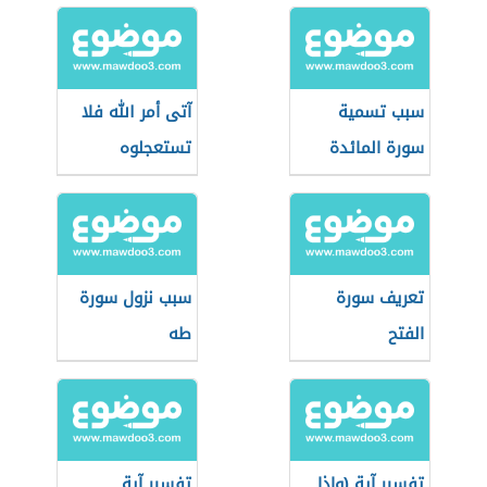
سبب تسمية
آتى أمر الله فلا
سورة المائدة
تستعجلوه
تعريف سورة
سبب نزول سورة
الفتح
طه
تفسير آية (وإذا
تفسير آية