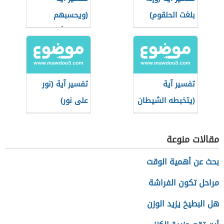
بلغت الحلقوم)
(ويحسبهم
الجاهل أغنياء من
التعفف)
تفسير آية
تفسير آية (نور
(يتخبطه الشيطان
على نور)
من المس)
مقالات منوعة
بحث عن أهمية الوقت
مراحل تكون الفراشة
هل البطيخ يزيد الوزن