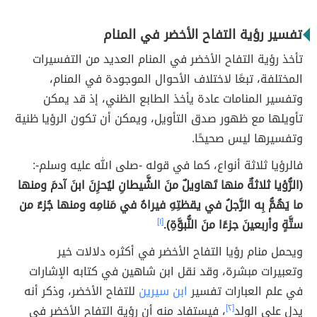
تفسير رؤية التفاح الأخضر في المنام
تأخذ رؤية التفاح الأخضر في المنام العديد من التفسيرات
المختلفة، تبعًا لاختلاف الأحوال الموجودة في المنام،
وتفسير المنامات عادة يأخذ الطابع الظني، إذ قد يمكن
تأويلها مع ظهور صدق التأويل، ويمكن أن تكون الرؤيا ظنية
وتفسيرها ليس صحيحًا.
فالرؤيا ثلاثة أنواع، كما في قوله -صلى الله عليه وسلم-:
(الرُّؤيا ثلاثةٌ منها تَهاويلٌ منَ الشَّيطانِ ليُحزِنَ ابنَ آدمَ ومنها
ما يَهُمُّ بِه الرَّجلُ في يقظتِهِ فيراهُ في مَنامِه ومنها جُزءٌ من
ستَّةٍ وأربعينَ جزءًا منَ النُّبوَّةِ).
[١]
ويحمل منام رؤيا التفاح الأخضر في أكثره دلالات خير
وتعبيرات مبشرة، وقد نقل ابن شاهين في كتابه الإشارات
في علم العبارات تفسير
ابن سيرين
للتفاح الأخضر، وذكر أنه
يدل على الولد
[٢]
، فيستفاد منه أن رؤية التفاح الأخضر في