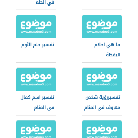
في الحلم
ما هي احلام
تفسير حلم الثوم
اليقظة
تفسيررؤية شخص
تفسير اسم كمال
معروف في المنام
في المنام