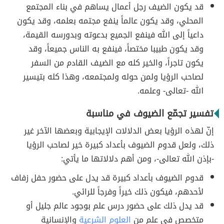
قد يكون الضيف رجل أعمال يساهم في بناء المجتمع
المحلي، وقد يكون عالماً ينفع مجتمه بعلمه، وقد يكون
داعياً إلى الله فينفع الجميع بدعوته وبدورسه القيمة،
وقد يكون طبيبا مختصاً، فينفع به الناس جميعاً، وقد
يكون تاجراً، والخير كله مع الضيف القادم من السفر
لصاحب الرؤيا ولمن حوله ولمجتمعه، وهذا كله بتيسير
الله -تعالى- وعلمه.
تفسير تجمّع الضيوف في مناسبة
إنّ لهذه الرؤيا بعض الدلالات الإيجابية وبعضها الآخر غير
ذلك، ولعل قدوم الضيوف بأعداد كبيرة خير لصاحب الرؤيا
-بإذن الله تعالى-، ومن أهم دلالاتها ما يأتي:
قدوم الضيوف بأعداد كبيرة قد يدل على حضور حفل زفاف
لأحدهم، فيكون ذلك خيراً وفرجاً للرائي.
قد يدل ذلك على حضور درس علم بوجود عالم جليل أو
متخصص في علم من
العلوم الشرعية
والإنسانية