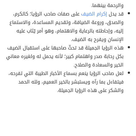
والرحمة بينهما.
قد يدل
إكرام الضيف
على صفات صاحب الرؤيا؛ كالكرم،
والصدق، وروعة الضيافة، وتقديم المساعدة، والاستماع
إليه، وإحاطته بالرعاية والاهتمام، وهو أمر يُثاب عليه
الإنسان ويفرح به الضيف.
هذه الرؤيا الجميلة قد تحثّ صاحبها على استقبال الضيف
بكل رحابة صدر واهتمام كبير؛ لأنه يحمل له ولغيره معاني
الخير والسعادة والصلاح.
لعل صاحب الرؤيا ينعم بسماع الأخبار الطيبة التي تفرحه،
فيتفاءل بما رآه ويستبشر بالخير العميم، ولله الحمد
والشكر على هذه الرؤيا الجميلة.