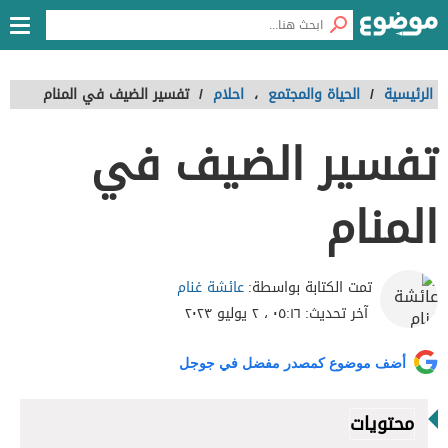
الرئيسية
/
الحياة والمجتمع
،
احلام
/
تفسير الضيف في المنام
تفسير الضيف في
المنام
عائشة غنام
تمت الكتابة بواسطة:
آخر تحديث:
٠٥:١٦ ، ٢ يوليو ٢٠٢٣
أضف موضوع كمصدر مفضل في جوجل
محتويات