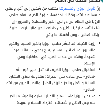
تفسير الضيف في المنام
إنّ
تأويل الرؤى وتفسيرها
يختلف من شخصٍ إلى آخر، ويبقى
علمها عند الله، وكذلك تحقّقها، ورؤية الضيف أمام صاحب
الرؤيا في المنام من دواعي الخير والسعادة والسرور -إن
شاء الله-، وللرؤيا الكثير من دلالات الخير والبشارات الطيبة
-بإذنه تعالى-، ومن أهمها ما يأتي:
رؤية الضيف قد تبشّر صاحب الرؤيا بالخير العميم والفرح
والسرور؛ وذلك لأن المسلم يفرح بمجيء الغائب فرحاً
شديداً، وهذه من عادات العرب في الجاهلية وفي
الإسلام.
استقبال صاحب الرؤيا للضيف قد تدل على كرم الله
-تعالى- على عباده بكل الخيرات؛ فقدومه يعني البشارة
السارة والأمل والعز والرزق الحلال والنصر المبين من الله
-تعالى-.
قد تدل الرؤيا على سماع الأخبار السارة والمبشرة بالخير
عنه وعن الأهل والأصدقاء، فتزداد المحبة والمودة