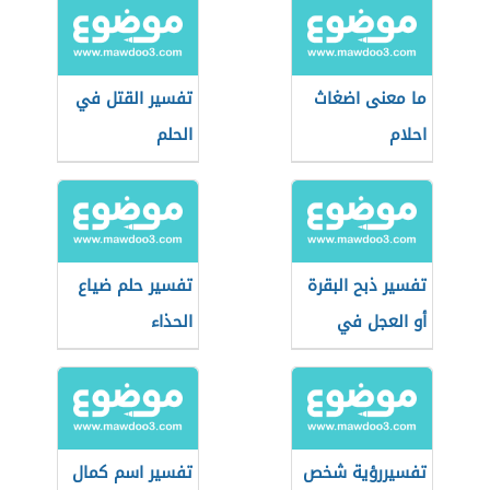
ما معنى اضغاث
تفسير القتل في
احلام
الحلم
تفسير ذبح البقرة
تفسير حلم ضياع
أو العجل في
الحذاء
المنام
تفسيررؤية شخص
تفسير اسم كمال