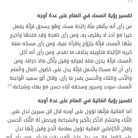
[٣]
تفسير رؤية المسك في المنام على عدة أوجه
من رأى أَنه يظْهر مِنْهُ رَائِحَة مسك وَهُوَ يسحق فَإِنَّهُ يفعل
خيرا مَعَ أحد لَا يعْتَرف بِهِ، وَمن رأى نافجة وَقد فتحهَا وَأخرج
مِنْهَا الْمسك فَإِنَّهُ يتَزَوَّج بِامْرَأَة غنية، وَمن رأى مسكه منتنا
كريه الرَّائِحَة فتأويله بِخِلَاف مَا تقدم، وَمن رأى أَنه أكل
الْمسك فَإِنَّهُ يخزن مَاله لِعِيَالِهِ وَقيل يَأْكُل مَالا حَرَامًا، وَمن
رأى أَن لَهُ مسكا بِالْحملِ فَإِنَّهُ يدل على حُصُول المَال وَالْعلم
وَالْأَدب وَالثنَاء وَالْحسن بِقدر مَا رأى، وَقَالَ أَبُو سعيد الْوَاعِظ
الْمسك سودد وسرور وسحقه ثَنَاء حسن مَعَ بهاء وشجاعة.
[٣]
تفسير رؤية الغالية في المنام على عدة أوجه
أما الغالية فَإِنَّهَا تؤول على أوجه قَالَ ابْن سِيرِين تدل على
الثَّنَاء وانتشار الذّكر بِالْخَيرِ والشجاعة وَيحصل لَهُ الثَّنَاء الْحسن،
وَقَالَ الْكرْمَانِي الغالية تؤول بعلامة الْحَج وَقيل إِنَّهَا تدل
على حُصُول مَال من رجل جليل الْقدر بِقدر مَا رأى، وَمن رأى أَنه