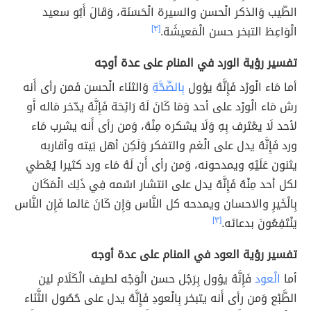
الطّيب وَالذكر الْحسن والسيرة الْحَسَنَة، وَقَالَ أَبُو سعيد
الْوَاعِظ التبخر حسن الْمَعيشَة.
[٣]
تفسير رؤية الورد في المنام على عدة أوجه
أما مَاء الْورْد فَإِنَّهُ يؤول
بِالصِّحَّةِ
وَالثنَاء الْحسن فَمن رأى أَنه
رش مَاء الْورْد على أحد وَمَا كَانَ لَهُ رَائِحَة فَإِنَّهُ يدّخر مَاله أَو
لأحد لَا يعْتَرف بِهِ وَلَا يشكره مِنْهُ، وَمن رأى أَنه يشرب مَاء
ورد فَإِنَّهُ يدل على الْغم والتفكر وَلَكِن أهل بَيته وأقاربه
يثنون عَلَيْهِ ويمدحونه، وَمن رأى أَن لَهُ مَاء ورد كثيرا يُعْطي
لكل أحد مِنْهُ فَإِنَّهُ يدل على انتشار اسْمه فِي ذَلِك الْمَكَان
بِالْخَيرِ والاحسان ويمدحه كل النَّاس وَإِن كَانَ عَالما فَإِن النَّاس
يَنْتَفِعُونَ بدعائه.
[٣]
تفسير رؤية العود في المنام على عدة أوجه
أما
الْعود
فَإِنَّهُ يؤول بِرَجُل حسن الْوَجْه لطيف الْكَلَام لين
الطَّبْع وَمن رأى أَنه يتبخر بِالْعودِ فَإِنَّهُ يدل على حُصُول الثَّنَاء