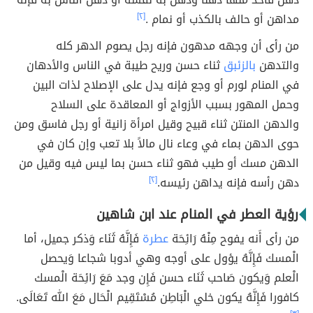
مداهن أو حالف بالكذب أو نمام .
[٢]
من رأى أن وجهه مدهون فإنه رجل يصوم الدهر كله
والتدهن
بالزئبق
ثناء حسن وريح طيبة في الناس والأدهان
في المنام لورم أو وجع فإنه يدل على الإصلاح لذات البين
وحمل المهور بسبب الأزواج أو المعاقدة على السلاح
والدهن المنتن ثناء قبيح وقيل امرأة زانية أو رجل فاسق ومن
حوى الدهن بماء في وعاء نال مالاً بلا تعب وإن كان في
الدهن مسك أو طيب فهو ثناء حسن بما ليس فيه وقيل من
دهن رأسه فإنه يداهن رئيسه.
[٢]
رؤية العطر في المنام عند ابن شاهين
من رأى أَنه يفوح مِنْهُ رَائِحَة
عطرة
فَإِنَّهُ ثَنَاء وَذكر جميل، أما
الْمسك فَإِنَّهُ يؤول على أوجه وهي أدوبا شجاعا وَيحصل
الْعلم وَيكون صَاحب ثَنَاء حسن فَإِن وجد مَعَ رَائِحَة الْمسك
كافورا فَإِنَّهُ يكون خلي الْبَاطِن مُسْتَقِيم الْحَال مَعَ الله تَعَالَى.