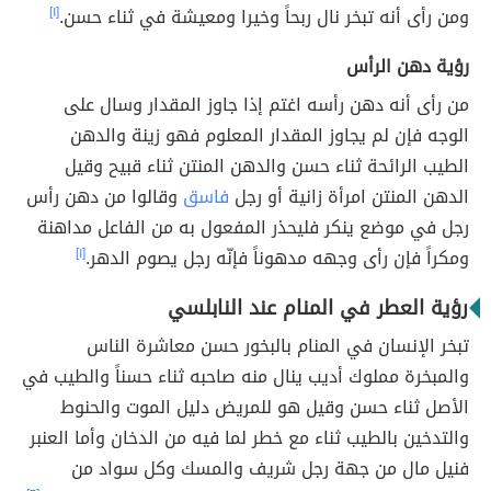
ومن رأى أنه تبخر نال ربحاً وخيرا ومعيشة في ثناء حسن.
[١]
رؤية دهن الرأس
من رأى أنه دهن رأسه اغتم إذا جاوز المقدار وسال على
الوجه فإن لم يجاوز المقدار المعلوم فهو زينة والدهن
الطيب الرائحة ثناء حسن والدهن المنتن ثناء قبيح وقيل
الدهن المنتن امرأة زانية أو رجل
فاسق
وقالوا من دهن رأس
رجل في موضع ينكر فليحذر المفعول به من الفاعل مداهنة
ومكراً فإن رأى وجهه مدهوناً فإنّه رجل يصوم الدهر.
[١]
رؤية العطر في المنام عند النابلسي
تبخر الإنسان في المنام بالبخور حسن معاشرة الناس
والمبخرة مملوك أديب ينال منه صاحبه ثناء حسناً والطيب في
الأصل ثناء حسن وقيل هو للمريض دليل الموت والحنوط
والتدخين بالطيب ثناء مع خطر لما فيه من الدخان وأما العنبر
فنيل مال من جهة رجل شريف والمسك وكل سواد من