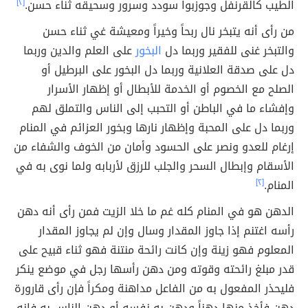
الطيب كالقرنفل وجوزبوا سودد وسرور وسحيقه ثناء حسن.
[٢]
من رأى أنه يتبخر نال ربحاً وخيراً ومعيشة غي ثناء حسن
والتبخر غنى للفقير وربما دل
البخور
على العلم والدين وربما
دل على صدقة العلانية وربما دل البخور على البرطيل أو
الصلح مع الخصوم أو الخدمة للأبطال أو إظهار الأسرار
وإفشاء ما في الباطن أو التحبب إلى الناس والتملق لهم
وربما دل على المحبة وإظهار نارها وبخور العزائم في المنام
إرغام للعدو ونصر على الحسود وأمان من الخوف والشفاء من
الأسقام وإبطال السحر والجلب للرزق لأربابه ولما نوى به في
المنام.
[٢]
الدهن هو في المنام كله غم ما خلا الزيت فمن رأى أنه دهن
رأسه اغتنم إذا جاوز المقدار وسال وإن لم يجاوز المقدار
المعلوم فهو زينة وإن كانت رائحة منتنة فهو ثناء قبيح على
قدر مبلغ رائحته وقوته ومن دهن رأسها رجل في موضع ينكر
فليحذر المفعول به من الفاعل مداهنة ومكراً فإن رأى قارورة
دهن فأخذ منها دهناً ودهن به نفسه أو دهن الناس به فإنه