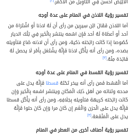
الْأَبْيَض أحسن فِي التَّأْوِيل من الْأَحْمَر.
[٣]
تفسير رؤية اللاذن في المنام على عدة أوجه
أما اللاذن فَقَالَ ابْن سِيرِين من رأى أَن لَهُ لاذنا أَو اشْتَرَاهُ من
أحد أَو أعطَاهُ لَهُ أحد فَإِن اسْمه ينتشر بِالْخَيرِ فِي تِلْكَ الديار
خُصُوصا إِذا كَانَت رَائِحَته ذكية، وَمن رأى أَن لاذنه ضَاعَ فتأويله
بضده، وَمن رأى أَنه يَأْكُل لاذنا فَإِنَّهُ يشْتَغل بِأَمْر لَا يحصل لَهُ
فَائِدَة مِنْهُ.
[٣]
تفسير رؤية القسط في المنام على عدة أوجه
أما الْقسْط فَمن رأى أَنه يبخر تَحْتَهُ
قسطا
فَإِنَّهُ يدل على
مدحه وثنائه من أهل ذَلِك الْمَكَان وينتشر اسْمه بِالْخَيرِ وَإِن
كَانَت رَائِحَته كريهة فتأويله بِخِلَافِهِ، وَمن رأى أَنه يَأْكُل قسطا
فَإِنَّهُ يدل على الْحزن وَالْغَم إِن كَانَ مرا وَإِن كَانَ حلوا فَإِنَّهُ
يدل على الْمَنْفَعَة.
[٣]
تفسير رؤية أصناف أخرى من العطر في المنام