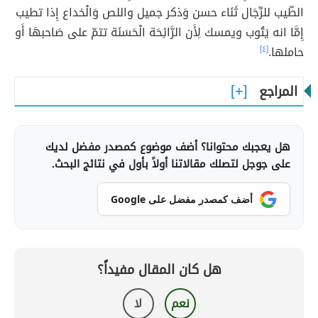
الطّيب للرِّجَال ثَنَاء حسن وَذكر جميل واللص وَالْخداع إِذا تطيب
إِمَّا انه يَتُوب ويمسك لِأَن الرَّائِحَة الْحَسَنَة تتمّ على صَاحبهَا أَو
حاملها.
[٤]
المراجع
هل يعجبك محتوانا؟ أضف موضوع كمصدر مفضل لديك
على جوجل لتصلك مقالاتنا أولاً بأول في نتائج البحث.
أضف كمصدر مفضل على Google
هل كان المقال مفيداً؟
نعم
لا