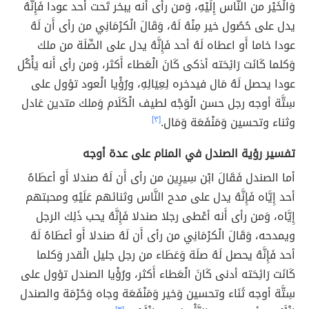
وَالْخَيْر من النَّاس إِلَيْهِ، وَمن رأى أَنه يبخر تَحت أحد عودا فَإِنَّهُ
يدل على حُصُول خير مِنْهُ لَهُ، وَقَالَ الْكرْمَانِي من رأى أَن لَهُ
عودا خاما أَو اعطاه لَهُ أحد فَإِنَّهُ يدل على الصِّلَة من ملك
وَكلما كَانَت رَائِحَته أذكى كَانَ الْعَطاء أَكثر، وَمن رأى أَنه يَأْكُل
عودا يحصل لَهُ مَال فيدخره لِعِيَالِهِ، ورُؤْيا الْعود تؤول على
سِتَّة أوجه رجل حسن الْوَجْه لطيف الْكَلَام وَملك متدين عَادل
وثناء وتحسين وَمَنْفَعَة وَمَال.
[٣]
تفسير رؤية الصندل في المنام على عدة أوجه
أما الصندل فَقَالَ ابْن سِيرِين من رأى أَن لَهُ صندلا أَو أعطَاهُ
أحد إِيَّاه فَإِنَّهُ يدل على مدح النَّاس وثنائهم عَلَيْهِ ومحبتهم
إِيَّاه، وَمن رأى أَنه أعْطى رجلا صندلا فَإِنَّهُ يحب ذَلِك الرجل
ويمدحه، وَقَالَ الْكرْمَانِي من رأى أَن لَهُ صندلا أَو أعطَاهُ لَهُ
أحد فَإِنَّهُ يحصل لَهُ صلَة وَعَطَاء من رجل جليل الْقدر وَكلما
كَانَت رَائِحَته أدنى كَانَ الْعَطاء أَكثر، ورُؤْيا الصندل تؤول على
سِتَّة أوجه ثَنَاء وتحسين وَخير وَمَنْفَعَة وجاه وَحُرْمَة والصندل