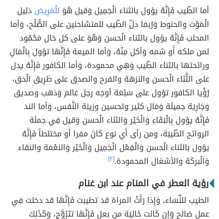
أما الطّيب فَإِنَّهُ يؤول بالثناء الْجَمِيل وَقيل هُوَ
للْمَرِيض
دَلِيل
الْمَوْت والحنوط وَرُبمَا دلّ الطّيب للمتشاحنين على الصُّلْح، وَأما
المحلب فَإِنَّهُ يؤول بالثناء الْحسن وَهُوَ على كل حَال مَحْمُود
لمن ملكه أَو شمه وَأكل مِنْهُ، وَأما الميعة فَإِنَّهَا تؤول بِالْمَالِ
ورائحتها بالثناء الطّيب وَهِي محمودة، وَأما الكافور فَإِنَّهُ يدل
على الثَّنَاء الْحسن والنزهة والفرح والصدق على طَرِيق الْحق،
رُؤْيا الكافور تؤول على سَبْعَة أوجه رجل عَالم وَذهب وصديق
وَجَارِيَة جميلَة وَمَال كثير وتحسين وزينة النَّفس، وَأما الند
فَإِنَّهُ يؤول بِالْبَقَاءِ وَالْخَيْر وَالثنَاء الْحسن وَقيل فِي جملَة
الروائح الطّيبَة، ومن رأى أَي نوع كَانَ مفرا أَو مختلطاً فَإِنَّهُ
يؤول بالثناء الْحسن وَالْفِعْل الْجَمِيل وَالْخَيْر وَالنعْمَة والنقاء
وَالْبركَة والأشغال المحمودة.
[٣]
رؤية العطر في المنام عند ابن غنام
الطيب للنِّسَاء، وَإِذا رَأَتْ المراة قد تطيبت فَإِنَّهَا قد دخلت فِي
عمل صَالح وَإِن كَانَت خَالِيَة من بعل فَإِنَّهَا تتَزَوَّج، وَكَذَلِكَ