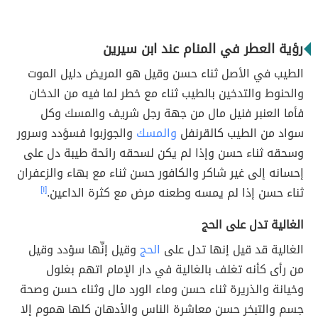
رؤية العطر في المنام عند ابن سيرين
الطيب في الأصل ثناء حسن وقيل هو المريض دليل الموت
والحنوط والتدخين بالطيب ثناء مع خطر لما فيه من الدخان
فأما العنبر فنيل مال من جهة رجل شريف والمسك وكل
سواد من الطيب كالقرنفل
والمسك
والجوزبوا فسؤدد وسرور
وسحقه ثناء حسن وإذا لم يكن لسحقه رائحة طيبة دل على
إحسانه إلى غير شاكر والكافور حسن ثناء مع بهاء والزعفران
ثناء حسن إذا لم يمسه وطعنه مرض مع كثرة الداعين.
[١]
الغالية تدل على الحج
الغالية قد قيل إنها تدل على
الحج
وقيل إنِّها سؤدد وقيل
من رأى كأنه تغلف بالغالية في دار الإمام اتهم بغلول
وخيانة والذريرة ثناء حسن وماء الورد مال وثناء حسن وصحة
جسم والتبخر حسن معاشرة الناس والأدهان كلها هموم إلا