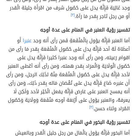
وجد غَالِيَة فَإِنَّهُ يدل على حُصُول شرف من امْرَأَة جليلة الْقدر
أَو من رجل تَاجر بِقدر مَا رَآهُ.
[٣]
تفسير رؤية العنبر في المنام على عدة أوجه
أما العنبر فَإِنَّهُ يؤول بِالْمَنْفَعَةِ فَمن رأى أَنه وجد
عنبرا
أَو
أعطَاهُ لَهُ أحد فَإِنَّهُ يدل على حُصُول الْمَنْفَعَة بِقدر مَا رأى من
اقوام رَعيته، وَمن رأى أَنه وجد عنبرا كثيرا فَإِنَّهُ يدل على
حُصُول الْولَايَة وَالْمرَاد بِقدر همته، وَمن رأى أَنه أعْطى العنبر
لأحد فَإِنَّهُ يدل على حُصُول الْمَنْفَعَة مِنْهُ لذَلِك الرجل، وَمن رأى
أَن عنبره ضَاعَ فَإِنَّهُ يدل على نُقْصَان مَاله بِقدر ذَلِك، وَمن رأى
أَنه يمسح العنبر على عَارض فَإِنَّهُ يفعل الْخَيْر لأحد وَلَكِن لَا
يعرفهُ، والعنبر يؤول على أَرْبَعَة أوجه مَنْفَعَة وَولَايَة وَحُصُول
المُرَاد وثناء حسن.
[٣]
تفسير رؤية البخور في المنام على عدة أوجه
أما البخور فَإِنَّهُ يؤول بِالْمَالِ من رجل جليل الْقدر وبالعيش