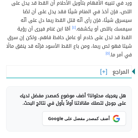
ورد في تنبيه الأفهام بتأويل الأحلام أن القط قد يدل على
اللص، فإن أخذ في المنام شيئًا فقد يدل على أن لصًا
سيسرق شيئًا، فإن رأى أنّه قتل القط ربما دل على أنّه
سيمسك باللص أو يكشفه.
[٤]
أمّا ابن غنام فيرى أن رؤية
القط قد تدل على خادم أو عامل حافظ فاهم، ولكن إن سرق
شيئا فهو لص ربما، ومن باع القط الأسود فإنّه قد ينفق مالًا
في أمر ما.
[٥]
المراجع
هل يعجبك محتوانا؟ أضف موضوع كمصدر مفضل لديك
على جوجل لتصلك مقالاتنا أولاً بأول في نتائج البحث.
أضف كمصدر مفضل على Google