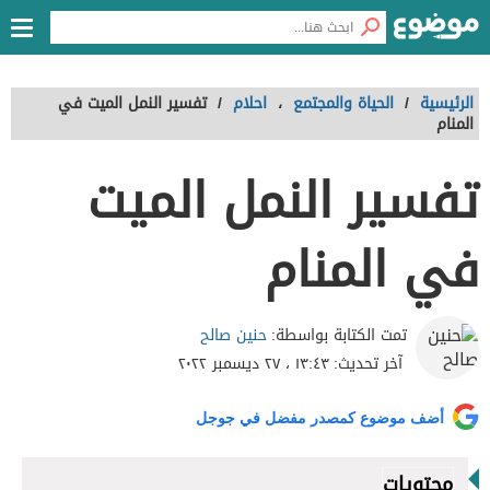
الرئيسية
/
الحياة والمجتمع
،
احلام
/
تفسير النمل الميت في
المنام
تفسير النمل الميت
في المنام
حنين صالح
تمت الكتابة بواسطة:
آخر تحديث:
١٣:٤٣ ، ٢٧ ديسمبر ٢٠٢٢
أضف موضوع كمصدر مفضل في جوجل
محتويات