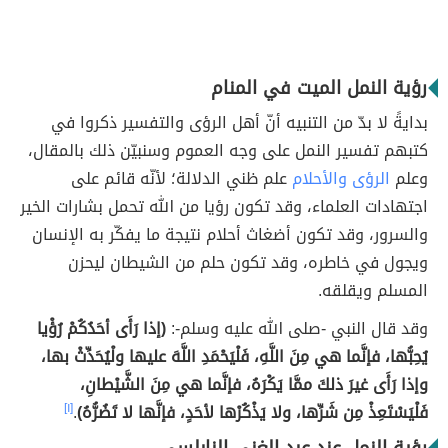
رؤية النمل الميت في المنام
بدايةً لا بدّ من التنبيه أنّ أهل الرؤى والتفسير ذكروا في
كتبهم تفسير النمل على وجه العموم وسنبيّن ذلك بالمقال،
وعلم
الرؤى والأحلام
علم ظني الدلالة؛ لأنّه قائم على
اجتهادات العلماء، وقد تكون رؤيا من الله تحمل بشارات الخير
والسرور، وقد تكون أضغاث أحلام نتيجة ما يفكّر به الإنسان
ويجول في خاطره، وقد تكون حلم من الشيطان ليحزن
المسلم ويقلقه.
وقد قال النبي -صلى الله عليه وسلم-:
(إذا رَأَى أحَدُكُمْ رُؤْيا
يُحِبُّها، فإنَّما هي مِنَ اللَّهِ، فَلْيَحْمَدِ اللَّهَ عليها ولْيُحَدِّثْ بها،
وإذا رَأَى غيرَ ذلكَ ممَّا يَكْرَهُ، فإنَّما هي مِنَ الشَّيْطانِ،
فَلْيَسْتَعِذْ مِن شَرِّها، ولا يَذْكُرْها لأحَدٍ، فإنَّها لا تَضُرُّهُ)
.
[١]