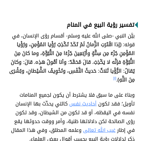
تفسير رؤية البيع في المنام
بيَّن النبي -صلى الله عليه وسلم- أقسام رؤى الإنسان، في
قوله:
(إذا اقْتَرَبَ الزَّمانُ لَمْ تَكَدْ تَكْذِبُ رُؤْيا المُؤْمِنِ، ورُؤْيا
المُؤْمِنِ جُزْءٌ مِن سِتَّةٍ وأَرْبَعِينَ جُزْءًا مِنَ النُّبُوَّةِ، وما كانَ مِنَ
النُّبُوَّةِ فإنَّه لا يَكْذِبُ. قالَ مُحَمَّدٌ: وأنا أقُولُ هذِه. قالَ: وكانَ
يُقالُ: الرُّؤْيا ثَلاثٌ: حَديثُ النَّفْسِ، وتَخْوِيفُ الشَّيْطانِ، وبُشْرَى
مِنَ اللَّهِ)
.
[١]
وبناءً على ما سبق فلا يشترط أن يكون لجميع المنامات
تأويل؛ فقد تكون
أحاديث نفس
كالتي يحدِّث بها الإنسان
نفسه في اليقظه، أو قد تكون من الشيطان، وقد تكون
رؤى الصالحة لكن دلالاتها ظنية، وأمر ووقت حدوثها يقع
في إطار
غيب الله تعالى
وعلمه المطلق، وفي هذا المقال
ذكر لدلالات رؤية البيع بحسب أقوال بعض العلماء.