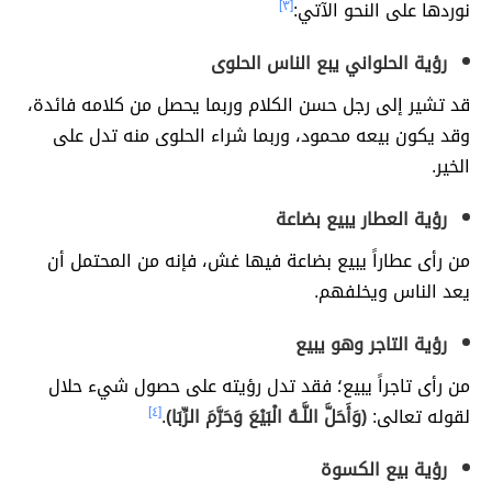
نوردها على النحو الآتي:
[٣]
رؤية الحلواني
يبع الناس الحلوى
قد تشير إلى رجل حسن الكلام وربما يحصل من كلامه فائدة،
وقد يكون بيعه محمود، وربما شراء الحلوى منه تدل على
الخير.
رؤية العطار يبيع بضاعة
من رأى عطاراً يبيع بضاعة فيها غش، فإنه من المحتمل أن
يعد الناس ويخلفهم.
رؤية التاجر وهو يبيع
من رأى تاجراً يبيع؛ فقد تدل رؤيته على حصول شيء حلال
لقوله تعالى:
(وَأَحَلَّ اللَّـهُ الْبَيْعَ وَحَرَّمَ الرِّبَا)
.
[٤]
رؤية بيع الكسوة