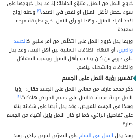
خروج النمل من المنزل متنوّع الدلالة؛ إذ قد يدل خروجها على
سوء يحصل لأهل المنزل أو نقص في العدد،
[٣]
ولعله زواج
لأحد أفراد المنزل، وهذا لو رأى النمل يخرج بطريقة مرحة
سعيدة.
وربما يدل خروج النمل على التخلّص من أمر سلبي ك
الحسد
والعين
، أو انتهاء الخلافات السلبية بين أهل البيت، وقد يدل
على خروج من كان يتلاعب بأهل المنزل ويسبب المشاكل
والخلافات والشحناء بينهم.
تفسير رؤية النمل على الجسم
ذكر محمد عارف من معاني النمل على الجسد فقال: "رؤيا
النمل غريبة عجيبة، فالنمل على جسم المريض هلاكه"،
[٤]
وهذا في الجسم للمريض، وقد يدل أيضا على شفائه بناءً
على تفاصيل الرائي، كما لو كان النمل يزيل أشياء من الجسم
ضارة.
وقد يدل
النمل في المنام
على التعرّض لمرض جلدي، وقد