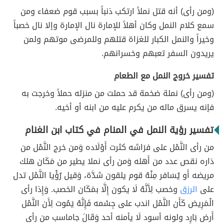
(ومن رأى) أنه قتل نملاً ارتكب ذنباً بسبب قوم ضعفاء ومن
سمع كلام النمل وكان أهلاً للإمارة نال الإمارة وإلا نال خصباً
وخيراً والنمل الكبار للغزاة قتلهم وللمرضى موتهم ولمن
يريدون السفر تعبهم وخسرانهم.
تفسير خروج النمل مع الطعام
(ومن رأى) نملة ضخمة قد حملت من منزله حملاً وخرجت به
فإنه يسرق ماله من يكرم عليه من ابنه أو أخيه.
تفسير رؤية النمل في المنام في كتاب ابن الغنام
من رأى النَّمْل على فرَاشه كثرت أَوْلَاده وَمن خرج النَّمْل من
دَاره نقص عدد من أَهله وَمن رأى نملا يطير من مَكَان هلك
مريضه أَو يُسَافر مِنْهُ قوم يلقون شدَّة، وَقيل رُؤْيا النَّمْل تدل
على
الرزق
وخصب لِأَنَّهُ لَا يكون إِلَّا بمَكَان الخصب. وَإِذا رأى
الْمَرِيض كَأَن النَّمْل اندب على جِسْمه فَإِنَّهُ يَمُوت لِأَن النَّمْل
أَرض بَارِد ولونه أسود لَا يأمنه أحد وَقَالَ جاماسب من رأى