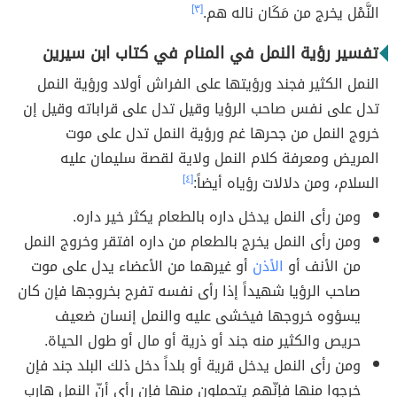
النَّمْل يخرج من مَكَان ناله هم.
[٣]
تفسير رؤية النمل في المنام في كتاب ابن سيرين
النمل الكثير فجند ورؤيتها على الفراش أولاد ورؤية النمل
تدل على نفس صاحب الرؤيا وقيل تدل على قراباته وقيل إن
خروج النمل من جحرها غم ورؤية النمل تدل على موت
المريض ومعرفة كلام النمل ولاية لقصة سليمان عليه
السلام، ومن دلالات رؤياه أيضاً:
[٤]
ومن رأى النمل يدخل داره بالطعام يكثر خير داره.
ومن رأى النمل يخرج بالطعام من داره افتقر وخروج النمل
من الأنف أو
الأذن
أو غيرهما من الأعضاء يدل على موت
صاحب الرؤيا شهيداً إذا رأى نفسه تفرح بخروجها فإن كان
يسؤوه خروجها فيخشى عليه والنمل إنسان ضعيف
حريص والكثير منه جند أو ذرية أو مال أو طول الحياة.
ومن رأى النمل يدخل قرية أو بلداً دخل ذلك البلد جند فإن
خرجوا منها فإنّهم يتحملون منها فإن رأى أنّ النمل هارب