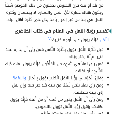
من بلد أو بيت فإن اللصوص يحملون من ذلك الموضع شيئاً
ويكون هناك عمارة لأنّ النمل والعمارة لا يجتمعان وكثرة
النمل في بلد من غير إضرار بأحد يدل على كثرة أهل البلد.
تفسير رؤية النمل في المنام في كتاب الظاهري
النَّمْل
فَإِنَّهُ يؤول على أوجه كثيرة:
[٥]
قيل كَثْرَة النَّمْل تؤول بِكَثْرَة النَّاس فَمن رأى أَن بداره نملا
كثيرا فَإِنَّهُ يكثر عِيَاله.
وَمن رأى نملاً فِي شَيْء من الْمَأْكُول فَإِنَّهُ يؤول بغلاء ذَلِك
الشَّيْء أَو نفَاقه.
وَقَالَ الْكرْمَانِي رُؤْيا النَّمْل الْكثير يؤول بِالْمَالِ
وَالنعْمَة
.
وَمن رأى نملا ينْقل شَيْئا من بَيته فَلَا خير فِيهِ وَإِن نقل
إِلَى بَيته فبخلافه.
وَمن رأى أَن النَّمْل يخرج من فَمه أَو من أَنفه فَإِنَّهُ يؤول
بهلاكه وَقيل رُؤْيا النَّمْل تؤول باللصوص.
فَمن رأى نملا دخل بَيته فليحترز مِنْهُم.