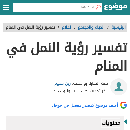
الرئيسية
/
الحياة والمجتمع
،
احلام
/
تفسير رؤية النمل في المنام
تفسير رؤية النمل في
المنام
زين سليم
تمت الكتابة بواسطة:
آخر تحديث:
١٢:٠٣ ، ٦ يونيو ٢٠٢٢
أضف موضوع كمصدر مفضل في جوجل
محتويات