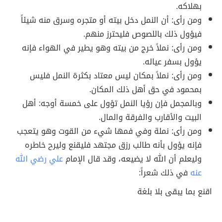
بهلاكه.
ومن رأى: أن النمل دخل بيته أو متجره وسرق منه شيئاً
فيؤول ذلك باللصوص فليحترز منهم.
ومن رأى: نملاً خرج من بيته وهو يطير في الهواء فإنه
يؤول بسفر عياله.
ومن رأى: نملاً بمكان ليس معتاد بكثرة النمل فليس
بمحمود في حق أهل ذلك المكان.
وبالمجمل فإن رؤيا النمل تؤول على خمسة أوجه: أهل
البيت والأقارب والفرقة والمال.
ومن رأى: نملة وفي فمها شيء من القوت وهو يتعجب
فإنه يؤول بأنه طالب رزق مجتهد فليقنع وليرح خاطره
وليعلم أن الله لا يضيعه، وقد قال الإمام
علي رضي الله
عنه
في ذلك شعراً:
اقنع بما يبقى بلا بلغة