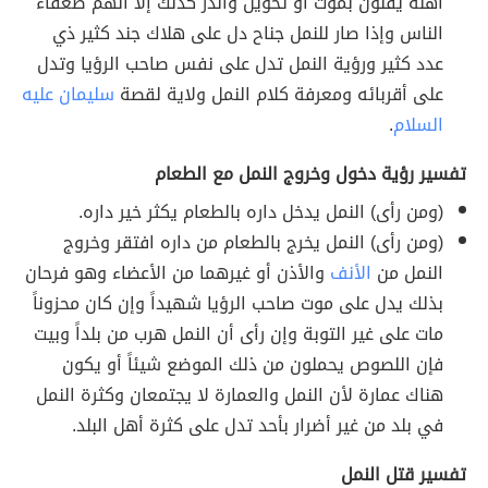
أهله يقلون بموت أو تحويل والذر كذلك إلا أنهم ضعفاء
الناس وإذا صار للنمل جناح دل على هلاك جند كثير ذي
عدد كثير ورؤية النمل تدل على نفس صاحب الرؤيا وتدل
على أقربائه ومعرفة كلام النمل ولاية لقصة
سليمان عليه
السلام
.
تفسير رؤية دخول وخروج النمل مع الطعام
(ومن رأى) النمل يدخل داره بالطعام يكثر خير داره.
(ومن رأى) النمل يخرج بالطعام من داره افتقر وخروج
النمل من
الأنف
والأذن أو غيرهما من الأعضاء وهو فرحان
بذلك يدل على موت صاحب الرؤيا شهيداً وإن كان محزوناً
مات على غير التوبة وإن رأى أن النمل هرب من بلداً وبيت
فإن اللصوص يحملون من ذلك الموضع شيئاً أو يكون
هناك عمارة لأن النمل والعمارة لا يجتمعان وكثرة النمل
في بلد من غير أضرار بأحد تدل على كثرة أهل البلد.
تفسير قتل النمل