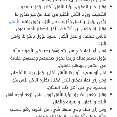
وَقَالَ جَابر المغربي رُؤْيا النَّمْل الْكثير يؤول بالعدو
الضَّعِيف ورؤيا النَّمْل الْكثير فِي بَيته من غير صُدُور مَا
يُؤْذِي يؤول بالنسل وَخُرُوجه من الْبَيْت يؤول بقلة
النَّسْل
.
وَقَالَ إِسْمَاعِيل بن الْأَشْعَث النَّمْل الصغار الْحمر تؤول
بأناس ضعفاء والنمل الْكِبَار السود تؤول بِالْقَرَابَةِ وَأهل
الْبَيْت.
وَمن رأى نملا خرج من بَيته وَهُوَ يطير فِي الْهَوَاء فَإِنَّهُ
يؤول بسفر عِيَاله وَرُبمَا تكون صحبتهم وعددهم سَلامَة
فِي السّفر وعودهم غافلين.
قَالَ أَبُو سعيد الْوَاعِظ النَّمْل الْكثير يؤول بجند السُّلْطَان.
وَمن رأى نملا بمَكَان لَيْسَ مُعْتَاد بِكَثْرَة النَّمْل لَيْسَ هُوَ
بمحمود فِي حق أهل ذَلِك الْمَكَان.
وَقَالَ جَعْفَر الصَّادِق رُؤْيا النَّمْل تؤول على أَرْبَعَة أوجه أهل
الْبَيْت والأقارب والفرقة وَالْمَال.
وَمن رأى نملة وَفِي فمها شَيْء من الْقُوت وَهُوَ يتعجب
فَإِنَّهُ يؤول بِأَنَّهُ طَالب رزق مُجْتَهد فليقنع.